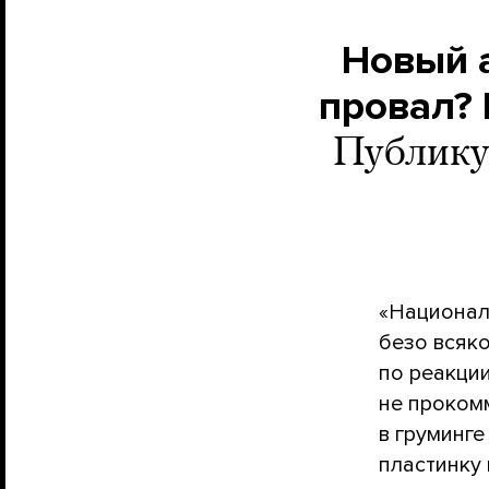
Новый 
провал? 
Публику
«Национал
безо всяко
по реакци
не прокомм
в груминге
пластинку 