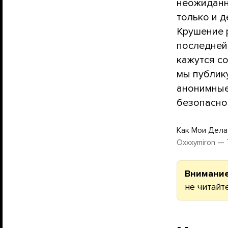
неожиданн
только и д
Крушение 
последней
кажутся с
мы публику
анонимные
безопасно
Как Мои Дела
Oxxxymiron — 
Внимание
не читайте