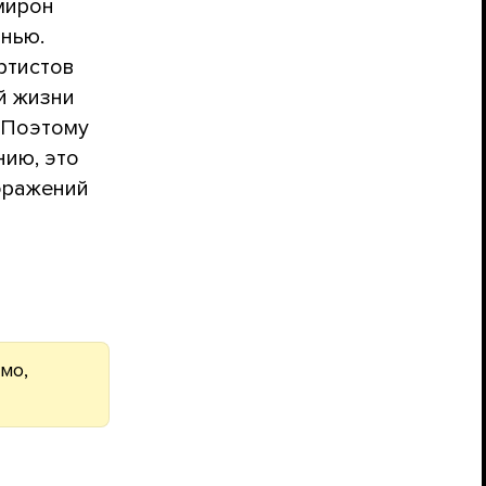
мирон
знью.
ртистов
й жизни
 Поэтому
нию, это
бражений
мо,