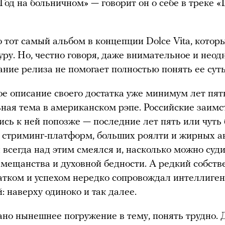
«Год на больничном» — говорит он о себе в треке «
о тот самый альбом в концепции Dolce Vita, котор
туру. Но, честно говоря, даже внимательное и нео
ние релиза не помогает полностью понять ее суть
е описание своего достатка уже минимум лет пят
ная тема в американском рэпе. Российские заимс
сь к ней попозже — последние лет пять или чуть 
 стриминг-платформ, больших роялти и жирных а
всегда над этим смеялся и, насколько можно суди
мещанства и духовной бедности. А редкий собст
атком и успехом нередко сопровождал интеллиген
: наверху одиноко и так далее.
ано нынешнее погружение в тему, понять трудно. 