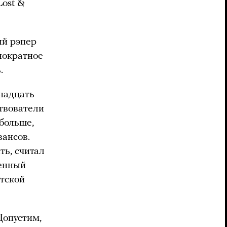
Lost &
ый рэпер
днократное
.
надцать
твователи
больше,
вансов.
ть, считал
венный
тской
Допустим,