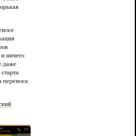
горькая
еносе
кация
ров
 и ничего
е даже
 старта
а переноса
ский