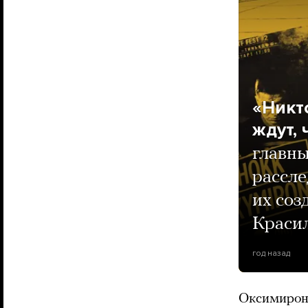
«Никт
ждут,
главны
рассле
их соз
Краси
год назад
Оксимирон 