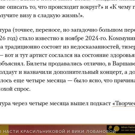
е описать то, что происходит вокруг?» и «К чему 
лучите визу в сладкую жизнь!».
тура (точнее, переносе, но загадочно большом пер
26 год) стало известно в ноябре 2024-го. Коммуни
 традиционно состоит из недосказанностей, тизе
— вот и тут артист сослался на состояние здоровья
объяснял. Билеты продавались отлично, в Варшав
олдаут и назначили дополнительный концерт, а до
алось еще четыре месяца — было ясно, что причин
лохой спрос.
тура через четыре месяца вышел подкаст
«Творче
Ю НАСТИ КРАСИЛЬНИКОВОЙ И ВИКИ ЛОБАНОВОЙ