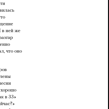
ети
явилась
Это
ащение
 в ней же
разгар
ренно
л, что оно
ров
влены
песни
Я хорошо
ак в 33»
ейчас?»