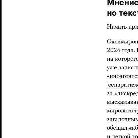
Мнение
но тек
Начать при
Оксимиро
2024 года.
на которог
уже зачисл
«иноагентс
сепаратиз
за «дискре
высказыван
мирового т
загадочным
обещал «аб
и легкой т