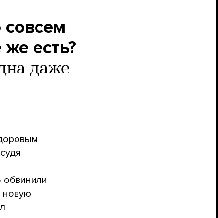
 совсем
 же есть?
дна даже
едоровым
 судя
о обвинили
т новую
ил