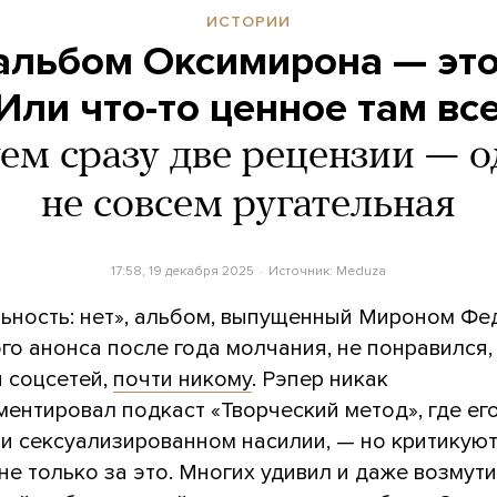
ИСТОРИИ
альбом Оксимирона — это
Или что-то ценное там все
ем сразу две рецензии — о
не совсем ругательная
17:58, 19 декабря 2025
Источник:
Meduza
ьность: нет», альбом, выпущенный Мироном Ф
го анонса после года молчания, не понравился,
и соцсетей,
почти никому
. Рэпер никак
ентировал подкаст «Творческий метод», где ег
 и сексуализированном насилии, — но критикую
не только за это. Многих удивил и даже возмут