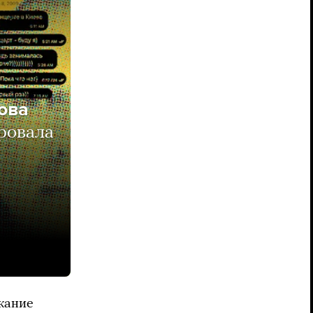
нова
ровала
жание