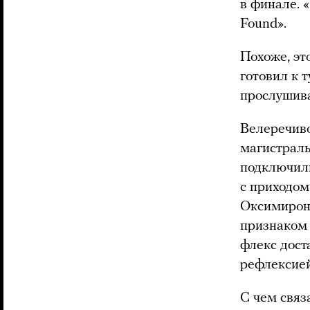
в финале. 
Found».
Похоже, эт
готовил к 
прослушива
Велеречиво
магистраль
подключили
с приходом
Оксимирон 
признаком 
флекс дост
рефлексией
С чем связ