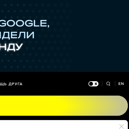
EN
ЩЬ ДРУГА