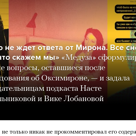
о не ждет ответа от Мирона. Все с
 что скажем мы»
«Медуза» сформули
е вопросы, оставшиеся после
дования об Оксимироне, — и задала
дательницам подкаста Насте
льниковой и Вике Лобановой
не только никак не прокомментировал его содер