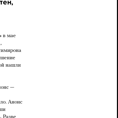
тен,
» в мае
,
ксимирона
ушение
ной нашли
нонс —
ло. Анонс
оши
. Разве