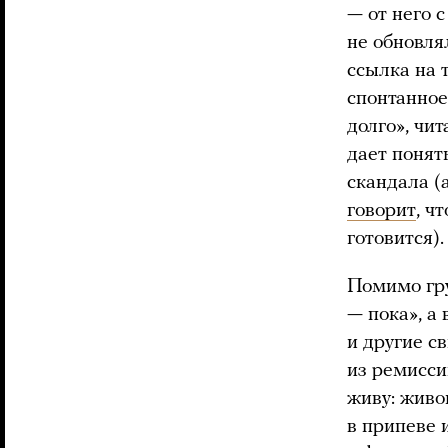
— от него с
не обновля
ссылка на 
спонтанное
долго», чи
дает понять
скандала (
говорит
, ч
готовится)
Помимо гру
— пока», а 
и другие с
из ремисси
живу: живо
в припеве 