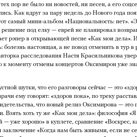
 тех пор не было ни новостей, ни песен, а его соцс
лись. Как вдруг за пару недель до Нового года по
тот самый мини-альбом «Национальность: нет». «
 решение под елку — еврей не планировал возвр
тает рэпер в открывающей песне «Как мои дела». И
: болезнь настоящая, а не повод отменить в тур в 
авторка расследования Настя Красильникова уве
то к моменту отмены концертов Оксимирон уже зна
.
стной шутки, что его разговоры сейчас — это «здо
врачи ему говорят: «здоров пока», по треку расста
видетельства, что новый релиз Оксимирона — это 
и. Взять хоть ту же «Как мои дела»: философия «
й — уже хорошо» в куплете, сравнение «Воскрес, к
и заключение «Когда нам быть живыми, если не с