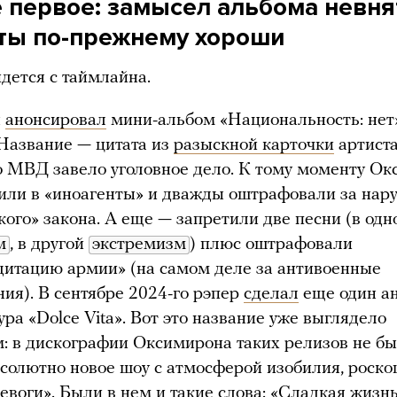
 первое: замысел альбома невня
сты по-прежнему хороши
дется с таймлайна.
н
анонсировал
мини-альбом «Национальность: нет
 Название — цитата из
разыскной карточки
артиста
о МВД завело уголовное дело. К тому моменту О
или в «иноагенты» и дважды оштрафовали за нар
кого» закона. А еще — запретили две песни (в од
м
, в другой
экстремизм
) плюс оштрафовали
дитацию армии» (на самом деле за антивоенные
ия). В сентябре 2024-го рэпер
сделал
еще один а
ура «Dolce Vita». Вот это название уже выглядело
: в дискографии Оксимирона таких релизов не бы
солютно новое шоу с атмосферой изобилия, роск
ревоги». Были в нем и такие слова: «Сладкая жизнь