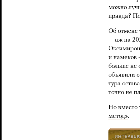
можно лучш
правда? По
Об отмене 
— аж на 20
Оксимирона
и намеков 
больше не 
объявили с
тура остав
точно не п
Но вместо 
метод»
.
ИНТЕРВЬ