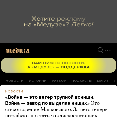
Перейти
к
материалам
НОВОСТИ
ИСТОРИИ
РАЗБОР
ПОДКАСТЫ
МАГАЗ
П
НОВОСТИ
«Война — это ветер трупной вонищи.
Война — завод по выделке нищих»
Это
стихотворение Маяковского. За него теперь
штрафуют по статье о «дискредитации»