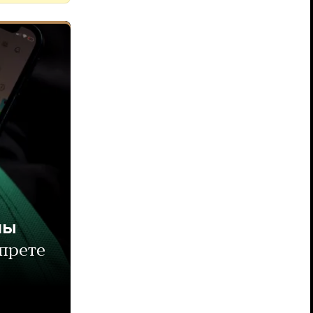
мы
апрете