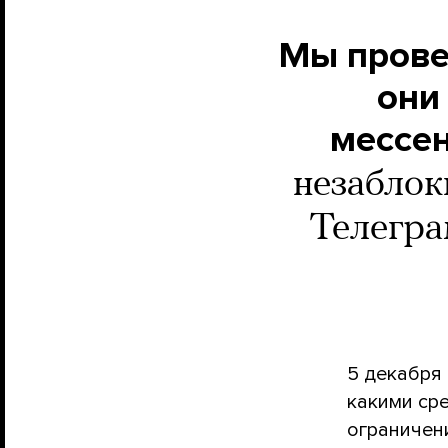
Мы провел
они
мессен
незаблок
Телегра
5 декабря 
какими ср
ограничени