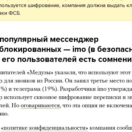
пользуется шифрование, компания должна выдать к
ки ФСБ.
популярный мессенджер
аблокированных
—
imo (в безопас
 его пользователей есть сомнени
итателей «Медузы» указали, что используют этот
 для звонков из России. Он занял третье место п
1%) и телеграма (19%). Разработчики imo утвержда
 использует сквозное шифрование переписки и з
лей. Но
оговариваются
, что эта опция не включен
ию.
в
«политике конфиденциальности»
компания сообщ