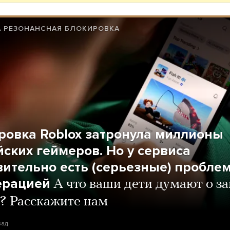
А РЕЗОНАНСНАЯ БЛОКИРОВКА
ровка Roblox затронула миллионы
йских геймеров. Но у сервиса
вительно есть (серьезные) пробле
ерацией
А что ваши дети думают о з
? Расскажите нам
зад