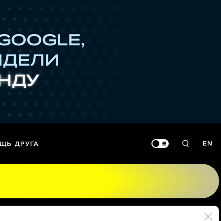
EN
ЩЬ ДРУГА