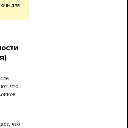
лючи для
ности
я)
осле
ют, что
вонков
а
ает, что