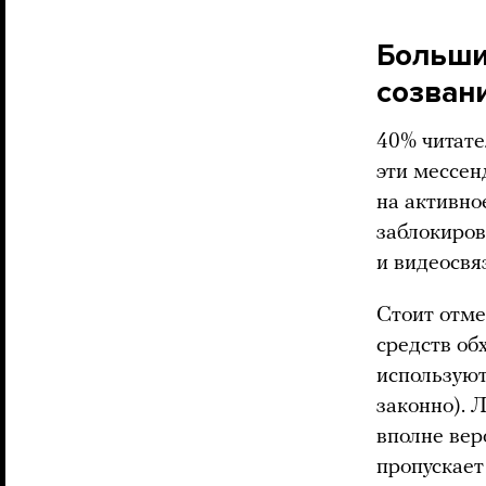
Больши
созван
40% читате
эти мессен
на активно
заблокиров
и видеосвя
Стоит отме
средств об
используют
законно). 
вполне вер
пропускает