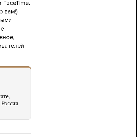
и FaceTime.
 вам!).
мыми
ше
вное,
ователей
ите,
 России