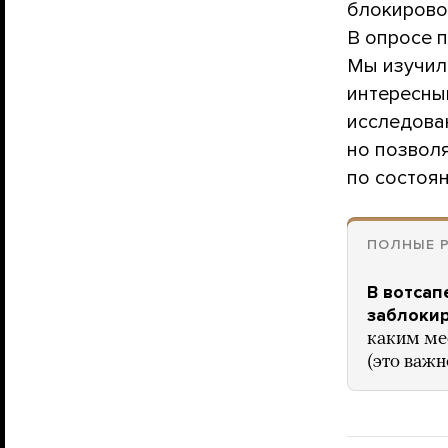
блокировок
В опросе п
Мы изучил
интересны
исследова
но позвол
по состоян
ПОЛНЫЕ Р
В вотсап
заблокир
каким мес
(это важн