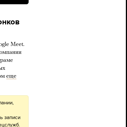
онков
ogle Meet.
компании
граме
ых
сом
еще
пании,
ь записи
ецслужб.