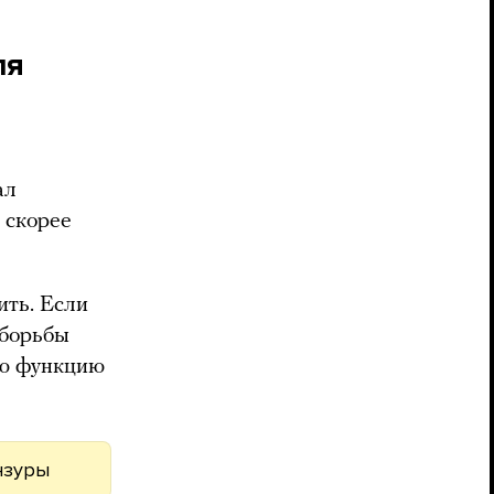
ля
е
ал
 скорее
ить. Если
 борьбы
ую функцию
нзуры