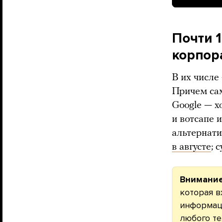
Почти 
корпор
В их числе
Причем сам
Google — х
и вотсапе 
альтернати
в августе
; 
Внимание
которая в
информаци
любого те