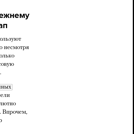
режнему
ап
пользуют
то несмотря
олько
совую
.
нных
тели
олютно
. Впрочем,
р