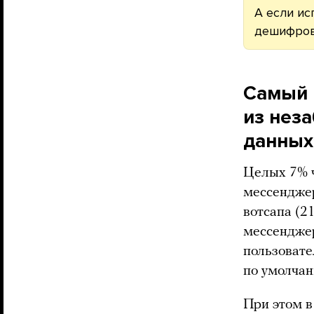
А если ис
дешифров
Самый 
из нез
данных
Целых 7% ч
мессенджер
вотсапа (2
мессенджер
пользовате
по умолчан
При этом 