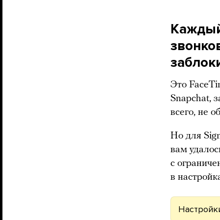
Каждый
звонко
заблок
Это FaceTim
Snapchat, 
всего, не 
Но для Sig
вам удалос
с огранич
в настройк
Настройк