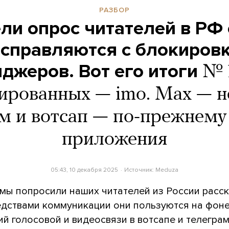
РАЗБОР
и опрос читателей в РФ 
 справляются с блокиров
джеров. Вот его итоги
№ 
ированных — imo. Max — не
м и вотсап — по-прежнему
приложения
05:43, 10 декабря 2025
Источник:
Meduza
мы попросили наших читателей из России расск
едствами коммуникации они пользуются на фон
й голосовой и видеосвязи в вотсапе и телеграм