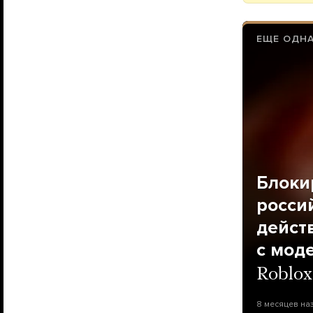
ЕЩЕ ОДН
Блоки
росси
дейст
с мод
Roblox
8 месяцев на