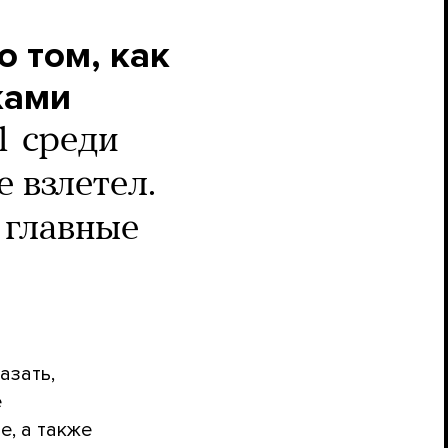
о том, как
ками
1 среди
 взлетел.
 главные
азать,
е
е, а также