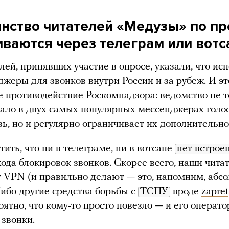
нство читателей «Медузы» по п
иваются через телеграм или вотс
лей, принявших участие в опросе, указали, что ис
джеры для звонков внутри России и за рубеж. И э
е противодействие Роскомнадзора: ведомство не т
ало в двух самых популярных мессенджерах голо
зь, но и регулярно
ограничивает
их дополнительно
тить, что ни в телеграме, ни в вотсапе
нет встрое
хода блокировок звонков. Скорее всего, наши чита
 VPN (и правильно делают — это, напомним, абс
Либо другие средства борьбы с
ТСПУ
вроде
zapret
оятно, что кому-то просто повезло — и его операто
 звонки.