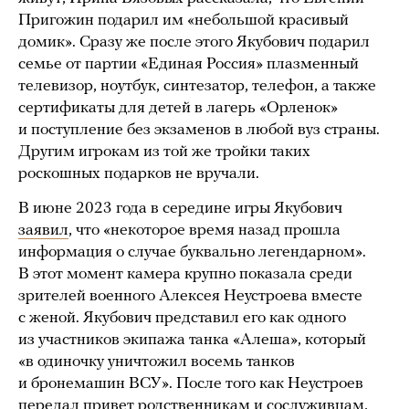
Пригожин подарил им «небольшой красивый
домик». Сразу же после этого Якубович подарил
семье от партии «Единая Россия» плазменный
телевизор, ноутбук, синтезатор, телефон, а также
сертификаты для детей в лагерь «Орленок»
и поступление без экзаменов в любой вуз страны.
Другим игрокам из той же тройки таких
роскошных подарков не вручали.
В июне 2023 года в середине игры Якубович
заявил
, что «некоторое время назад прошла
информация о случае буквально легендарном».
В этот момент камера крупно показала среди
зрителей военного Алексея Неустроева вместе
с женой. Якубович представил его как одного
из участников экипажа танка «Алеша», который
«в одиночку уничтожил восемь танков
и бронемашин ВСУ». После того как Неустроев
передал привет родственникам и сослуживцам,