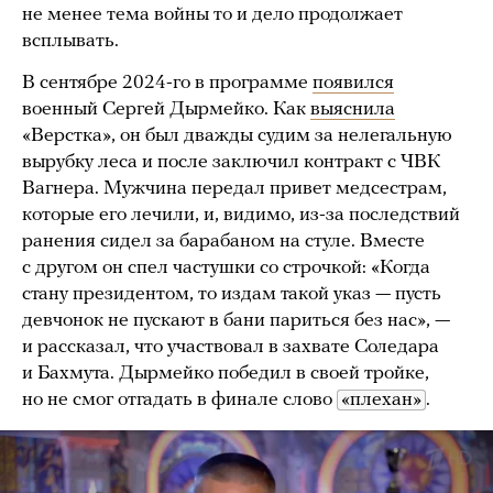
не менее тема войны то и дело продолжает
всплывать.
В сентябре 2024-го в программе
появился
военный Сергей Дырмейко. Как
выяснила
«Верстка», он был дважды судим за нелегальную
вырубку леса и после заключил контракт с ЧВК
Вагнера. Мужчина передал привет медсестрам,
которые его лечили, и, видимо, из-за последствий
ранения сидел за барабаном на стуле. Вместе
с другом он спел частушки со строчкой: «Когда
стану президентом, то издам такой указ — пусть
девчонок не пускают в бани париться без нас», —
и рассказал, что участвовал в захвате Соледара
и Бахмута. Дырмейко победил в своей тройке,
но не смог отгадать в финале слово
«плехан»
.