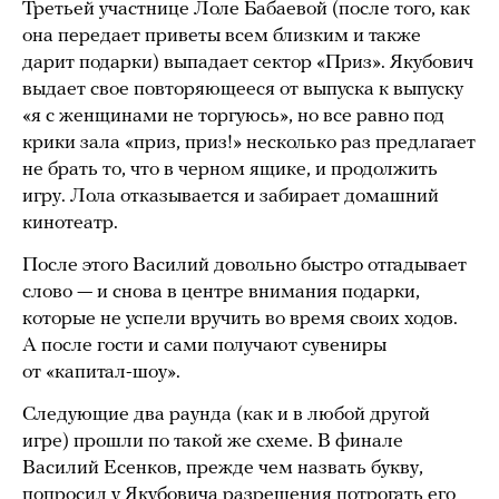
Третьей участнице Лоле Бабаевой (после того, как
она передает приветы всем близким и также
дарит подарки) выпадает сектор «Приз». Якубович
выдает свое повторяющееся от выпуска к выпуску
«я с женщинами не торгуюсь», но все равно под
крики зала «приз, приз!» несколько раз предлагает
не брать то, что в черном ящике, и продолжить
игру. Лола отказывается и забирает домашний
кинотеатр.
После этого Василий довольно быстро отгадывает
слово — и снова в центре внимания подарки,
которые не успели вручить во время своих ходов.
А после гости и сами получают сувениры
от «капитал-шоу».
Следующие два раунда (как и в любой другой
игре) прошли по такой же схеме. В финале
Василий Есенков, прежде чем назвать букву,
попросил
у Якубовича разрешения потрогать его