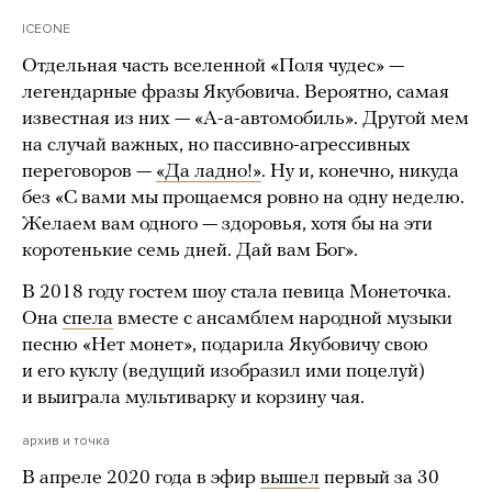
ICEONE
Отдельная часть вселенной «Поля чудес» —
легендарные фразы Якубовича. Вероятно, самая
известная из них — «А-а-автомобиль». Другой мем
на случай важных, но пассивно-агрессивных
переговоров —
«Да ладно!»
. Ну и, конечно, никуда
без «С вами мы прощаемся ровно на одну неделю.
Желаем вам одного — здоровья, хотя бы на эти
коротенькие семь дней. Дай вам Бог».
В 2018 году гостем шоу стала певица Монеточка.
Она
спела
вместе с ансамблем народной музыки
песню «Нет монет», подарила Якубовичу свою
и его куклу (ведущий изобразил ими поцелуй)
и выиграла мультиварку и корзину чая.
архив и точка
В апреле 2020 года в эфир
вышел
первый за 30