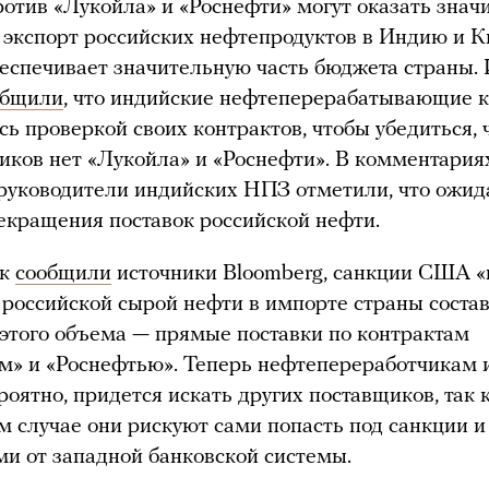
отив «Лукойла» и «Роснефти» могут оказать знач
 экспорт российских нефтепродуктов в Индию и К
еспечивает значительную часть бюджета страны.
общили
, что индийские нефтеперерабатывающие 
сь проверкой своих контрактов, чтобы убедиться, 
иков нет «Лукойла» и «Роснефти». В комментария
руководители индийских НПЗ отметили, что ожид
екращения поставок российской нефти.
ак
сообщили
источники Bloomberg, санкции США 
 российской сырой нефти в импорте страны соста
 этого объема — прямые поставки по контрактам
м» и «Роснефтью». Теперь нефтепереработчикам 
ероятно, придется искать других поставщиков, так 
м случае они рискуют сами попасть под санкции и
и от западной банковской системы.