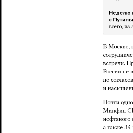
Неделю н
с Путины
всего, из
В Москве, 
сотрудниче
встречи. П
России не 
по согласо
и насыщени
Почти одно
Минфин СШ
нефтяного 
а также 34