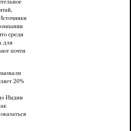
ительное
итай,
 Источники
компании
что среди
х для
ают почти
«вызвали
вляет 20%
из Индии
как
 оказаться