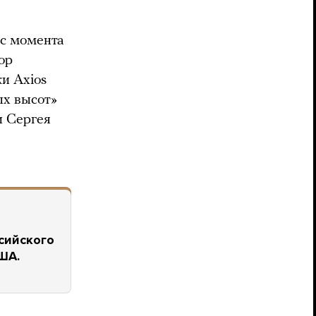
 с момента
ор
и Axios
ых высот»
и Сергея
сийского
ША.