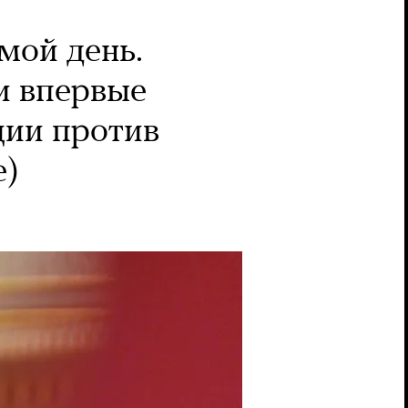
мой день.
и впервые
ции против
е)