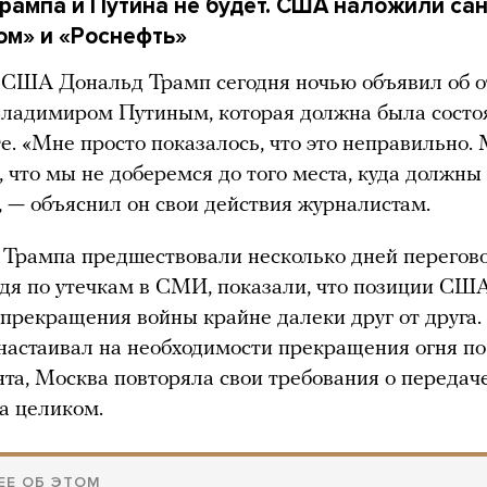
рампа и Путина не будет. США наложили са
ом» и «Роснефть»
 США Дональд Трамп сегодня ночью объявил об 
Владимиром Путиным, которая должна была состо
е. «Мне просто показалось, что это неправильно.
, что мы не доберемся до того места, куда должны
, — объяснил он свои действия журналистам.
Трампа предшествовали несколько дней перегово
удя по утечкам в СМИ, показали, что позиции США
 прекращения войны крайне далеки друг от друга.
настаивал на необходимости прекращения огня п
та, Москва повторяла свои требования о передач
а целиком.
ЕЕ ОБ ЭТОМ