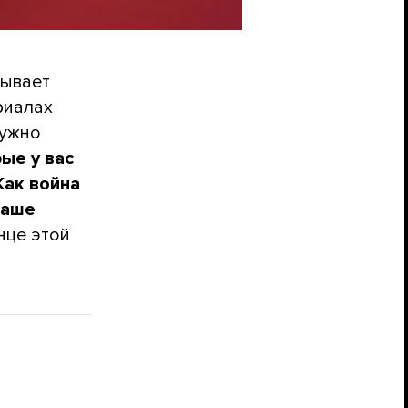
зывает
риалах
нужно
ые у вас
Как война
ваше
нце этой