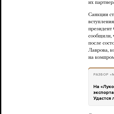
их партне
Санкции ст
вступления
президент 
сообщили, 
после сост
Лаврова, к
на компро
РАЗБОР «
На «Луко
экспорта
Удастся 