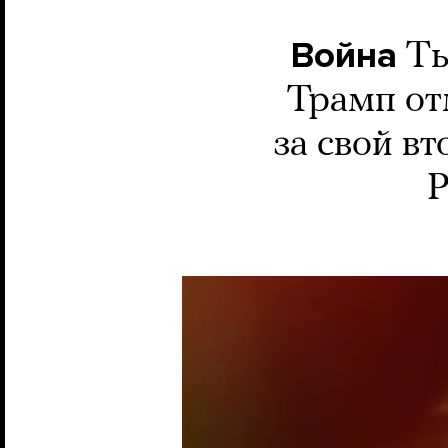
Война
Ты
Трамп от
за свой в
Р