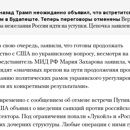
азад Трамп неожиданно объявил, что встретитс
м в Будапеште. Теперь переговоры отменены
Вер
-за нежелания России идти на уступки. Цепочка заявле
в свою очередь, заявили, что готовы продолжать
ство с США по украинскому вопросу, несмотря на
редставитель МИД РФ Мария Захарова заявила, ч
видят «значимых препон на пути продолжения про
ванию политических рамок украинского урегулиро
я их конкретными результатами».
временно с сообщением об отмене встречи Путин
А объявил о введении санкций против российск
сектора. Под ограничения попали «Лукойл» и «Рос
 их дочерних структуры. Любые операции с ними г