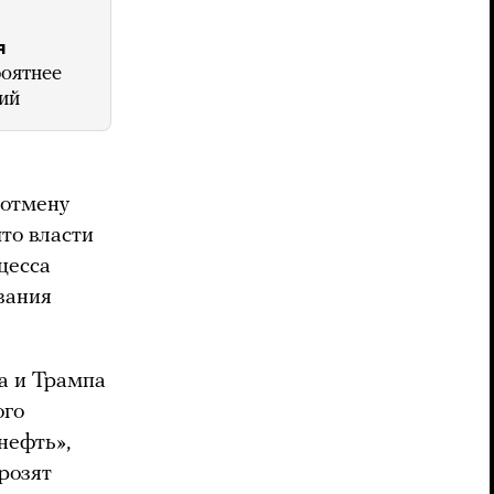
я
оятнее
ний
 отмену
то власти
цесса
вания
а и Трампа
ого
нефть»,
розят