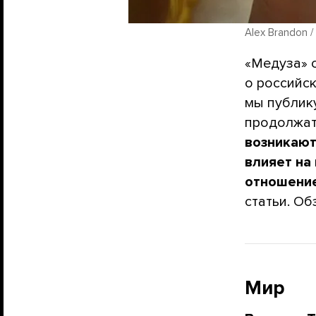
Alex Brandon /
«Медуза» 
о российс
мы публику
продолжат
возникают
влияет на 
отношение
статьи. О
Мир