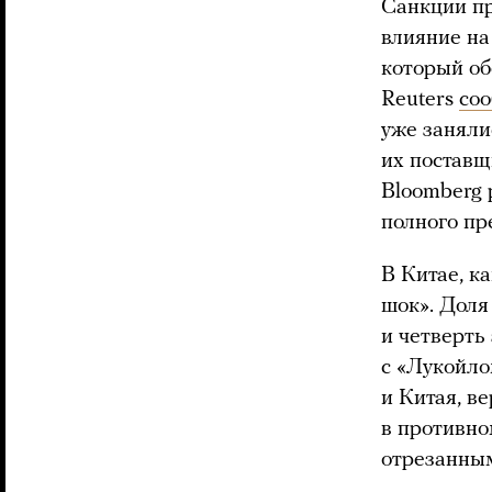
Санкции пр
влияние на
который об
Reuters
со
уже заняли
их поставщ
Bloomberg 
полного пр
В Китае, к
шок». Доля
и четверть
с «Лукойло
и Китая, в
в противно
отрезанным