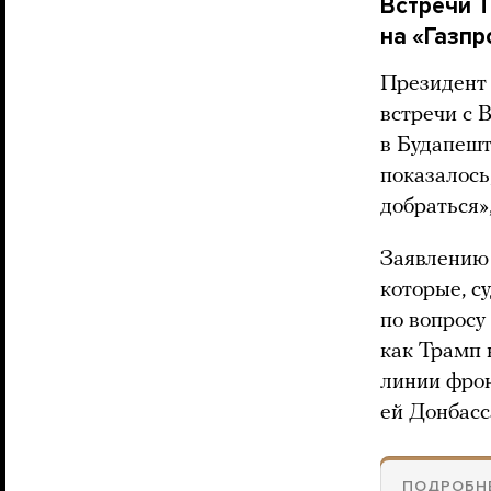
Встречи Т
на «Газпр
Президент
встречи с 
в Будапешт
показалось
добраться»
Заявлению 
которые, с
по вопросу
как Трамп 
линии фрон
ей Донбасс
ПОДРОБН