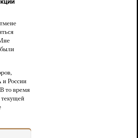
нкции
отмене
яться
 Мне
 были
ров,
 и России
 В то время
о текущей
е