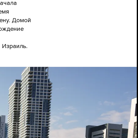
начала
емя
лену. Домой
бождение
 Израиль.