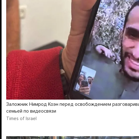
Заложник Нимрод Коэн перед освобождением разговарива
семьей по видеосвязи
Times of Israel