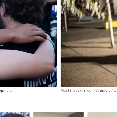
Mostafa Alkharouf / Anadolu / G
ждению