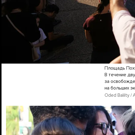
Площадь Похи
В течение дв
за освобожде
на больших э
Oded Balilty / 