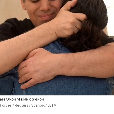
ый Омри Миран с женой
Forces / Reuters / Scanpix / LETA