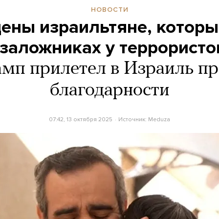
НОВОСТИ
ены израильтяне, которы
 заложниках у террористо
мп прилетел в Израиль п
благодарности
07:42, 13 октября 2025
Источник:
Meduza