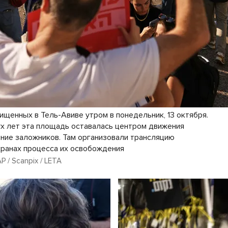
щенных в Тель-Авиве утром в понедельник, 13 октября.
ух лет эта площадь оставалась центром движения
ние заложников. Там организовали трансляцию
кранах процесса их освобождения
AP / Scanpix / LETA