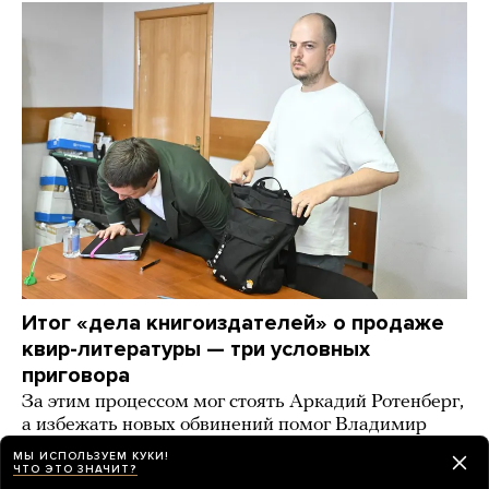
Итог «дела книгоиздателей» о продаже
квир-литературы — три условных
приговора
За этим процессом мог стоять Аркадий Ротенберг,
а избежать новых обвинений помог Владимир
Мединский, выяснила «Русская служба Би-би-си»
МЫ ИСПОЛЬЗУЕМ КУКИ!
ЧТО ЭТО ЗНАЧИТ?
2 дня назад
НОВОСТИ