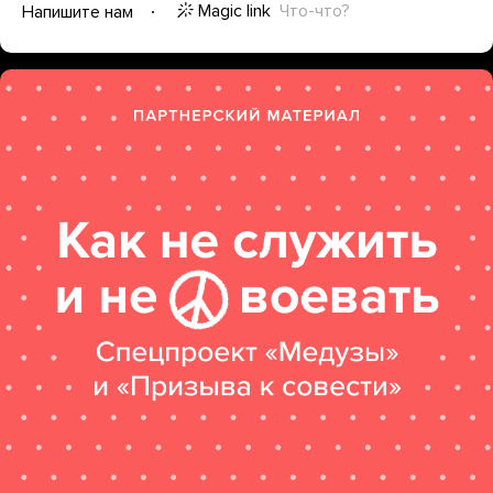
Magic link
Что-что?
Напишите нам