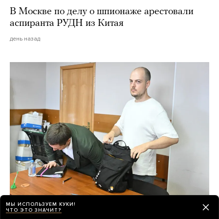
В Москве по делу о шпионаже арестовали
аспиранта РУДН из Китая
день назад
Итог «дела книгоиздателей» о продаже
МЫ ИСПОЛЬЗУЕМ КУКИ!
ЧТО ЭТО ЗНАЧИТ?
квир-литературы — три условных