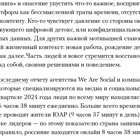
инга» и опасение упустить что-то важное, восприя
тформ как бессмысленной траты времени, отсутс
 контенту. Кто-то чувствует давление со стороны о
кующего цифровой детокс, или конфиденциальнос
ых данных. Для других важной мотивацией стано
й жизненный контекст: новая работа, рождение де
так далее. Часть людей и вовсе
стремится
восстано
ад собой, своими решениями и поведением.
оследнему
отчету агентства We Are Social и комп
 которые специализируются на медиа и социальных
квартале 2024 года люди по всему миру находилис
6 часов 38 минут ежедневно. Больше всего време
е проводят жители ЮАР (9 часов 37 минут в день)
ске лидеров — по этому показателю страна заним
 правило, россияне находятся онлайн 8 часов 38 м