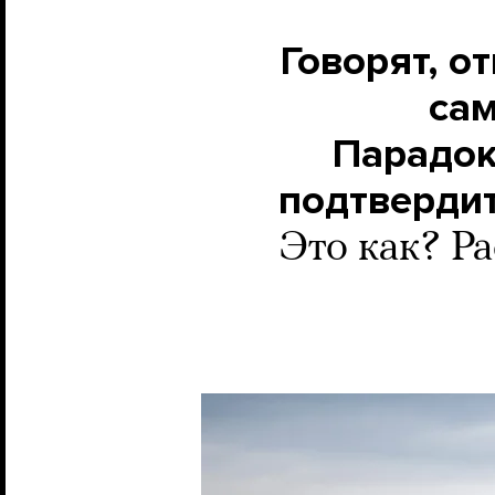
Говорят, о
сам
Парадок
подтвердит
Это как? Р