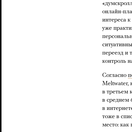
«думскролл
онлайн-пла
интереса к
уже практи
персональн
ситуативны
переезд и 
контроль н
Согласно
п
Meltwater,
в третьем 
в среднем 
в интернет
тоже в спи
место: как