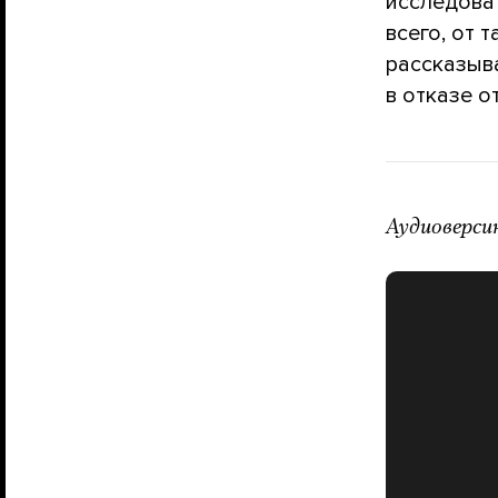
исследова
всего, от 
рассказыва
в отказе о
Аудиоверси