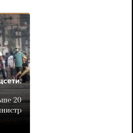
цсети.
ьше 20
инистр