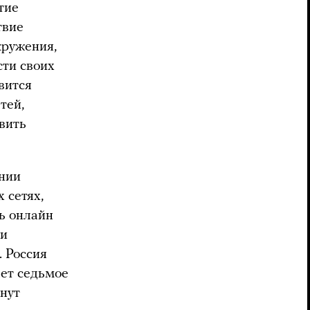
тие
твие
кружения,
ти своих
вится
тей,
вить
ании
 сетях,
ь онлайн
ни
. Россия
ает седьмое
инут