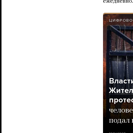
ежедневно.
ЦИФРОВОЙ
Власт
Жител
проте
челов
подал 