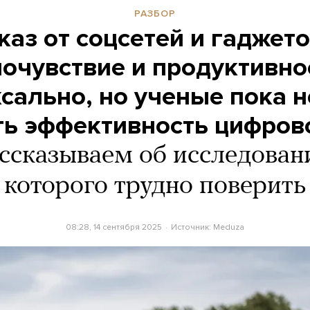
РАЗБОР
тказ от соцсетей и гаджет
очувствие и продуктивно
сально, но ученые пока н
ь эффективность цифров
ассказываем об исследован
которого трудно поверить
08:28, 14 сентября 2025
Источник:
Meduza