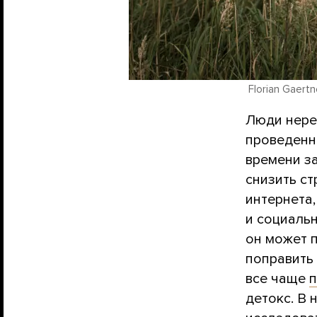
Florian Gaertn
Люди нере
проведенн
времени з
снизить ст
интернета
и социаль
он может 
поправить
все чаще
детокс. В 