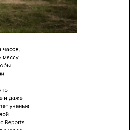
 часов,
ь массу
тобы
ми
что
е и даже
лет ученые
овой
c Reports