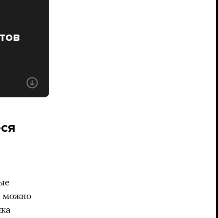
етов
еся
рые
к можно
чка