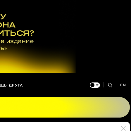
EN
ЩЬ ДРУГА