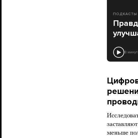
ПОДКАСТЫ
Правда
улучш
8 минут
Цифров
решени
провод
Исследова
заставляют
меньше пол