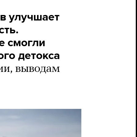
ов улучшает
сть.
е смогли
ого детокса
ии, выводам