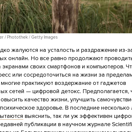
er / Photothek / Getty Images
дко жалуются на усталость и раздражение из-за
ых онлайн. Но все равно продолжают проводит
а экранами своих смартфонов и компьютеров. Ч
ресс или сосредоточиться на жизни за предела
, многие практикуют воздержание от гаджетов
ных сетей — цифровой детокс. Предполагается, 
повысить качество жизни, улучшить самочувстви
 психическое здоровье. В последние несколько 
пытаются
выяснить, так ли уж эффективен цифр
недавней публикации в научном журнале Scientifi