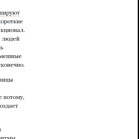
пируют
короткие
нкционал.
ь людей
ль
 смешные
сконечно.
аницы
е потому,
создает
м
оритмы