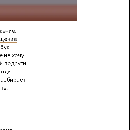
жение.
ащение
сбук
е не хочу
ей подруги
года.
разбирает
ть,