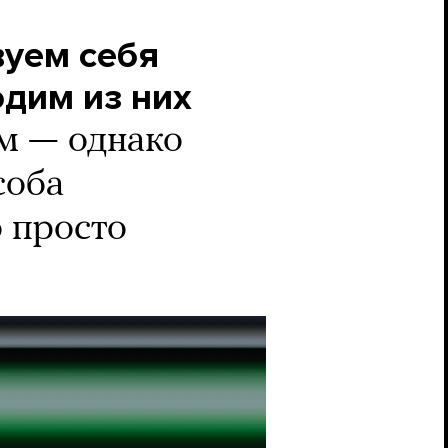
вуем себя
одим из них
м — однако
соба
о просто