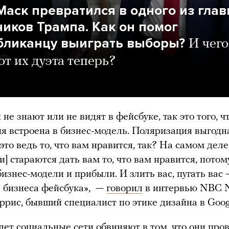
Маск превратился в одного из гла
ников Трампа. Как он помог
бликанцу выиграть выборы?
И чего
от их дуэта теперь?
не знают или не видят в фейсбуке, так это того, ч
я встроена в бизнес-модель. Поляризация выгодн
это ведь то, что вам нравится, так? На самом деле
и] стараются дать вам то, что вам нравится, потом
бизнес-модели и прибыли. И злить вас, пугать вас 
 бизнеса фейсбука», —
говорил
в интервью NBC 
ррис, бывший специалист по этике дизайна в Goog
лет социальные сети обвиняют в том, что они про