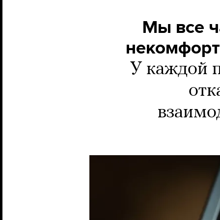
Мы все ч
некомфортн
У каждой 
отк
взаимод