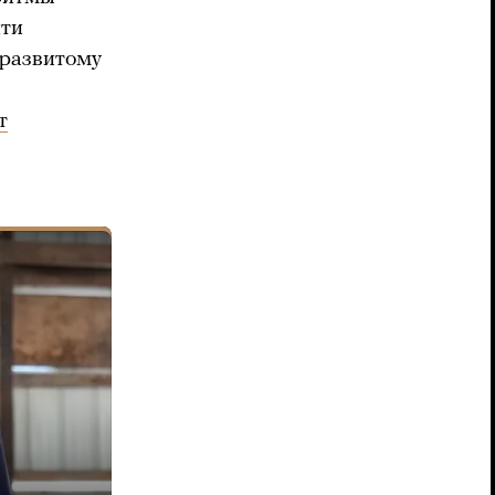
йти
 развитому
т