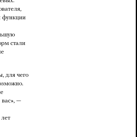
евых.
ователя,
и функции
льшую
орм стали
ые
, для чего
озможно.
ше
 вас», —
 лет