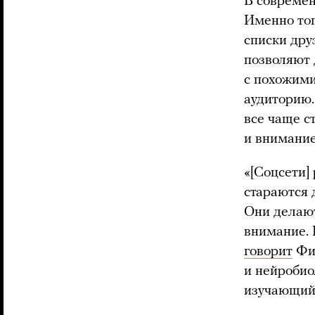
В современ
Именно тог
списки дру
позволяют 
с похожими
аудиторию.
все чаще с
и внимание
«[Соцсети]
стараются 
Они делают
внимание. 
говорит
Фил
и нейробио
изучающий 