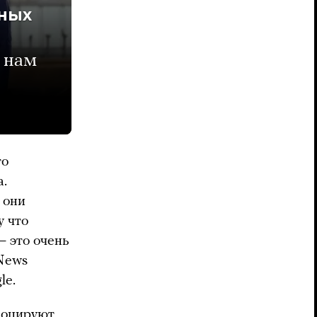
вных
 нам
то
а.
 они
у что
— это очень
News
le.
воцируют