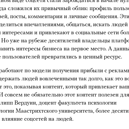
ном виде соцсети стали зарождаться в начале нул
да сложился их привычный облик: профиль польз
зей, посты, комментарии и личные сообщения. Эт
делиться впечатлениями, общаться, искать людей
 интересами и привлекают в социальные сети бо
 Но уже на рубеже десятилетий владельцы платф
тавить интересы бизнеса на первое место. А данн
 пользователей превратились в ценный ресурс.
 работают по модели получения прибыли с рекламы
держать людей вовлеченными так долго, как это в
 это, показывая контент, который привлекает ва
И совсем не обязательно этот контент полезен для
ипп Вердуин, доцент факультета психологии
логии Маастрихтского университета, более десяти
влияние соцсетей на людей.