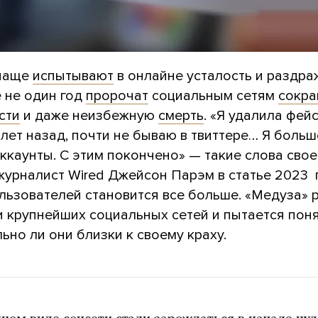
 чаще
испытывают
в онлайне усталость и раздра
 не один год
пророчат
социальным сетям
сокр
сти
и даже неизбежную
смерть
. «Я удалила фей
лет назад, почти не бываю в твиттере… Я больш
ккаунты. С этим покончено» — такие слова сво
урналист Wired Джейсон Парэм в статье 2023 
ользователей становится все больше. «Медуза» 
 крупнейших социальных сетей и пытается поня
ьно ли они близки к своему краху.