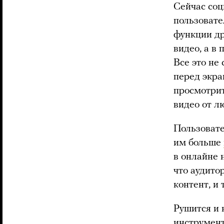
Сейчас соц
пользовате
функции др
видео, а в
Все это не
перед экра
просмотрит
видео от л
Пользовате
им больше
в онлайне 
что аудито
контент, и 
Рушится и 
инструмент