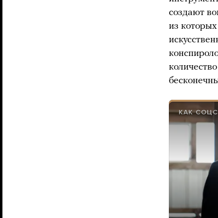
создают во
из которых
искусствен
конспирол
количество
бесконечны
КАК СОЦС