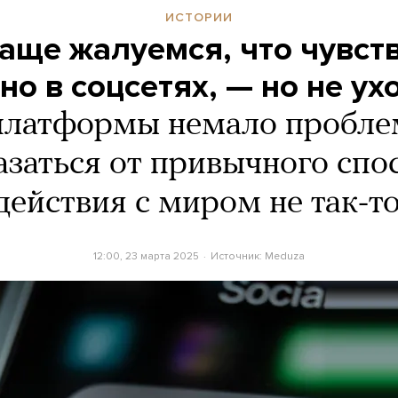
ИСТОРИИ
аще жалуемся, что чувст
о в соцсетях, — но не ух
платформы немало пробле
азаться от привычного спо
ействия с миром не так-т
12:00, 23 марта 2025
Источник:
Meduza