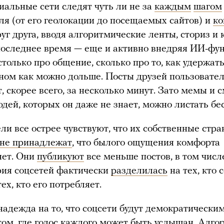
иальные сети следят чуть ли не за
каждым
шагом
ля (от его геолокации до посещаемых сайтов) и
ко
уг друга, вводя алгоритмические ленты, сториз и 
 последнее время — еще и активно внедряя ИИ-фу
 столько про общение, сколько про то, как удержат
ном как можно дольше. Посты друзей пользовате
, скорее всего, за несколько минут. Зато мемы и
юдей, которых он даже не знает, можно листать бе
ли все острее чувствуют, что их собственные стр
не принадлежат
, что былого ощущения комфорта
нет. Они
публикуют
все меньше постов, в том числ
рия соцсетей фактически
разделилась
на тех, кто 
тех, кто его потребляет.
надежда на то, что соцсети будут демократически
ом, где голос каждого может быть услышан. Алг