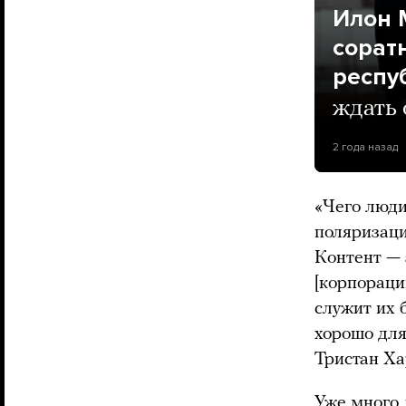
Илон 
сорат
респу
ждать 
2 года назад
«Чего люди 
поляризаци
Контент — 
[корпораци
служит их 
хорошо для
Тристан Ха
Уже много 