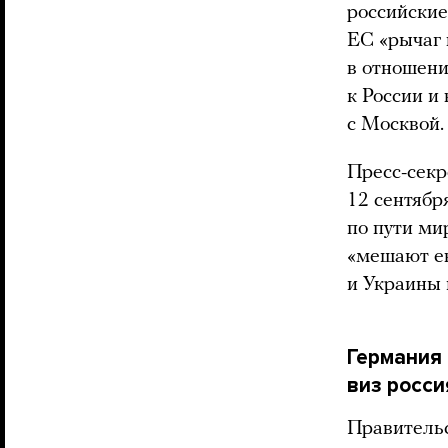
российские
ЕС «рычаг 
в отношени
к России и
с Москвой.
Пресс-сек
12 сентябр
по пути ми
«мешают ев
и Украины 
Германия
виз росси
Правительс