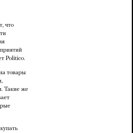
, что
сти
мя
дприятий
Politico.
на товары
,
и. Такие же
вает
орые
акупать