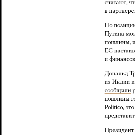
считают, ч
в партнерс
Но позиции
Путина мож
пошлины, и
ЕС настаив
и финансов
Дональд Тр
из Индии и 
сообщили
р
пошлины го
Politico, 
представит
Президент 