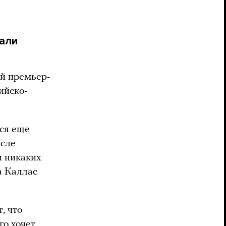
дали
й премьер-
ийско-
тся еще
исле
и никаких
а Каллас
, что
го хочет