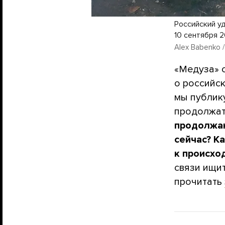
Российский у
10 сентября 
Alex Babenko /
«Медуза» 
о российс
мы публику
продолжат
продолжаю
сейчас? К
к происход
связи ищи
прочитать