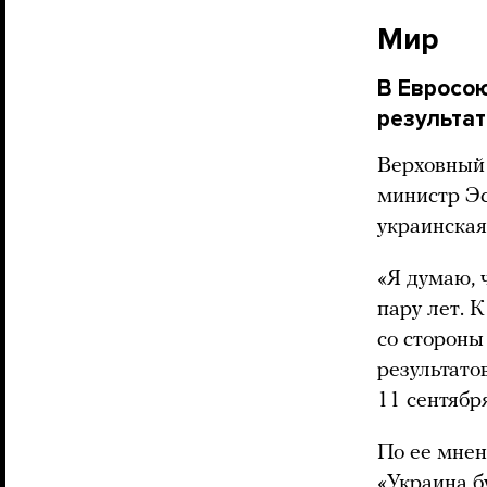
Мир
В Евросою
результат
Верховный
министр Эс
украинская
«Я думаю, 
пару лет. 
со стороны
результато
11 сентябр
По ее мнен
«Украина б