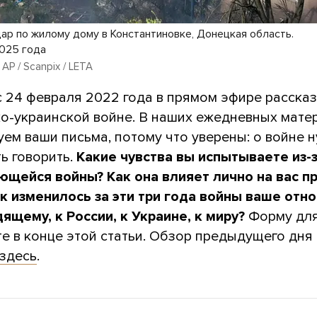
дар по жилому дому в Константиновке, Донецкая область.
2025 года
 AP / Scanpix / LETA
с 24 февраля 2022 года в прямом эфире расска
ко-украинской войне. В наших ежедневных мате
ем ваши письма, потому что уверены: о войне 
ь говорить.
Какие чувства вы испытываете из-
щейся войны? Как она влияет лично на вас п
ак изменилось за эти три года войны ваше отн
ящему, к России, к Украине, к миру?
Форму дл
те в конце этой статьи. Обзор предыдущего дня
здесь
.