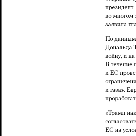
президент 
во многом з
заявила гл
По
данным
Дональда Т
войну, и н
В течение
и ЕС прове
ограничени
и газа». Е
проработат
«Трамп нак
согласовать
ЕС на усло