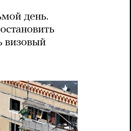
ьмой день.
 остановить
ь визовый