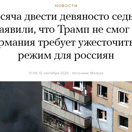
НОВОСТИ
сяча двести девяносто сед
аявили, что Трамп не смог
ермания требует ужесточит
режим для россиян
13:08, 12 сентября 2025
Источник:
Meduza