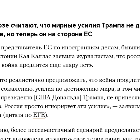
зе считают, что мирные усилия Трампа не 
а, но теперь он на стороне ЕС
 представитель ЕС по иностранным делам, бывши
тонии Кая Каллас заявила журналистам, что росс
 война продлится еще «пару лет».
что реалистично предположить, что война продли
К сожалению, усилия по достижению мира, в том ч
 президента [США Дональда] Трампа, не принесл
в. Россия просто игнорирует эти усилия», — заявил
я (цитата по
EFE
).
ию, более пессимистичный сценарий предполагает
удет вынуждена уступить» свои территории, как то