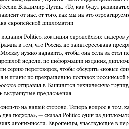
России Владимир Путин. «То, как будут развиватьс
ависит от нас, от того, как мы на это отреагируем
ава европейской дипломатии.
издания Politico, коалиция европейских лидеров 
рампа в том, что Россия не заинтересована прек
а Москву нужно надавить, чтобы она села за стол п
 прошлой недели, по информации издания, дипл
ли серию переговоров, чтобы обсудить «новые ф
я и планы по прекращению поставок российской 
вросоюз отправил в Вашингтон техническую группу
ь выдвинутые предложения.
онец-то на нашей стороне. Теперь вопрос в том, к
 два подхода», — сказал Politico один из дипломат
виях анонимности. Европейцы, участвующие в пер