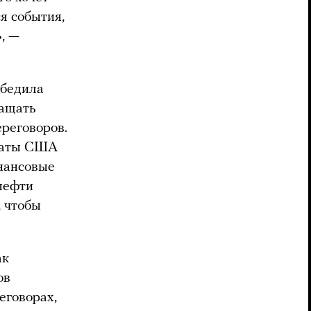
я события,
», —
убедила
ращать
ереговоров.
оматы США
инансовые
нефти
, чтобы
ак
ов
еговорах,