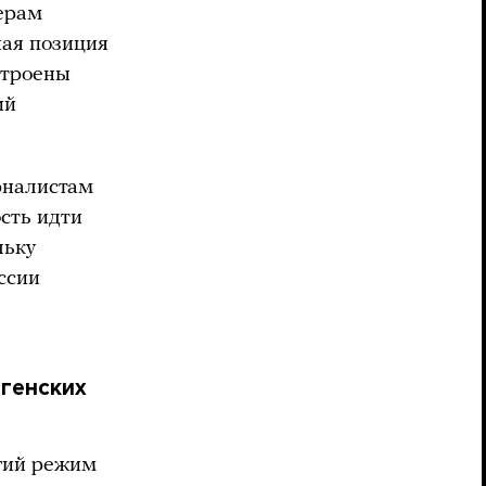
дерам
ная позиция
строены
ий
налистам
ость идти
льку
ссии
нгенских
гий режим