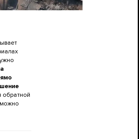
зывает
риалах
нужно
за
рямо
ошение
я обратной
 можно