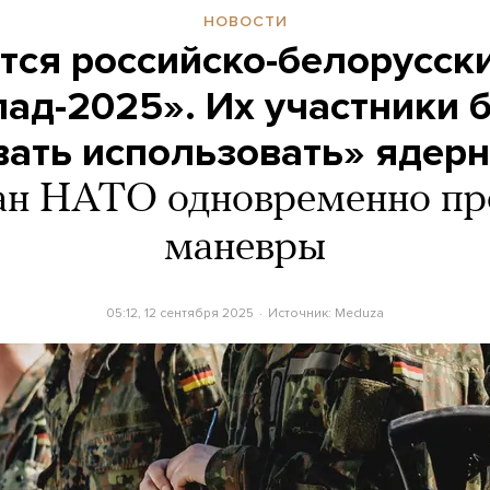
НОВОСТИ
ся российско-белорусск
ад-2025». Их участники 
ать использовать» ядер
ан НАТО одновременно пр
маневры
05:12, 12 сентября 2025
Источник:
Meduza