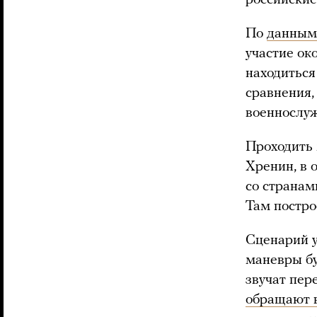
По
данным
участие ок
находиться
сравнения,
военнослу
Проходить 
Хренин, в 
со странам
Там постро
Сценарий у
маневры бу
звучат пер
обращают 