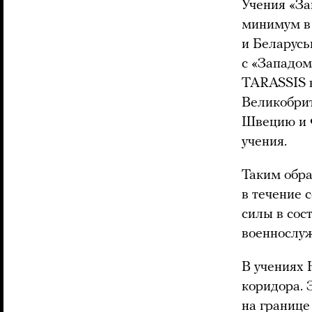
Учения «За
минимум в 
и Беларусь
с «Западом
TARASSIS в
Великобрит
Швецию и Ф
учения.
Таким обра
в течение 
силы в сос
военнослуж
В учениях 
коридора. 
на границе