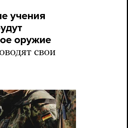
ие учения
будут
ное оружие
оводят свои