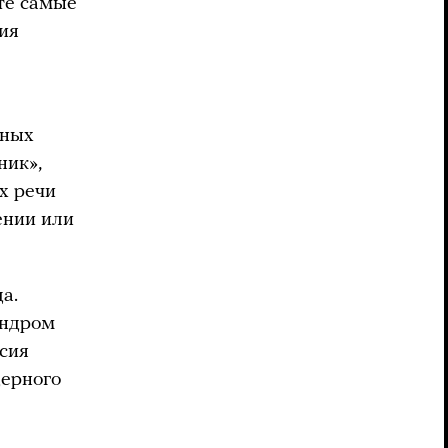
те самые
ия
рных
ник»,
х речи
ении или
а.
андром
сия
дерного