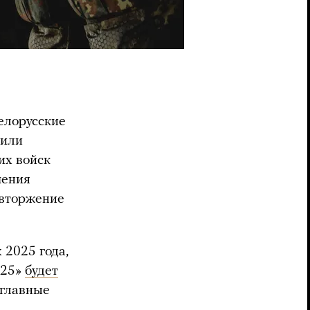
елорусские
дили
их войск
чения
 вторжение
 2025 года,
025»
будет
 главные