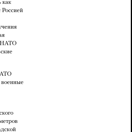
 как
 Россией
учения
ая
в НАТО
вские
НАТО
е военные
ского
ометров
адской