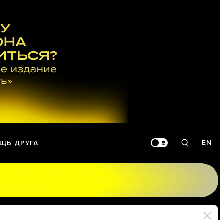
EN
ЩЬ ДРУГА