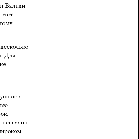
ми Балтии
 этот
этому
 несколько
и. Для
кие
душного
тью
ок.
о связано
 широком