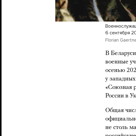
Военнослужащ
6 сентября 2
Florian Gaertne
В Беларуси
военные уч
осенью 202
у западных
«Союзная р
России в У
Общая числ
официально
не столь м
российские