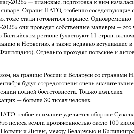
пад-2025» — плановые, подготовка к ним началась
январе. Страны НАТО, особенно соседствующие с
ю, тоже стали готовиться заранее. Одновременно
-2025» они проводят собственные маневры — это 
 Балтийском регионе (участвуют 11 стран, включ
анию и Норвегию, а также недавно вступившие 
инляндию). Отдельно проходят польские и лито
зом, на границе России и Беларуси со странами 
сентября будут сосредоточены очень значительны
тоянии полной боеготовности. Только польских
ащих — больше 30 тысяч человек.
НАТО особое внимание уделяется обороне Сувалк
Это полоса земли протяженностью около 100 кил
 Польши и Литвы, между Беларусью и Калинингр