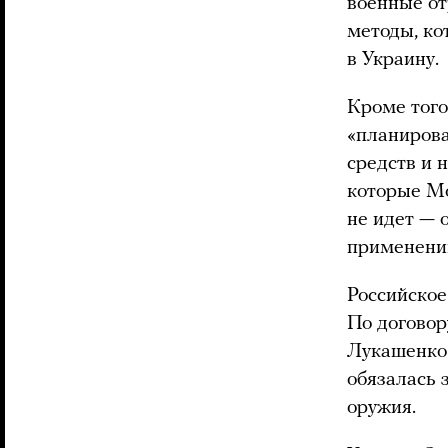
военные от
методы, ко
в Украину.
Кроме того
«планирова
средств и 
которые Мо
не идет — 
применени
Российско
По договор
Лукашенко 
обязалась 
оружия.