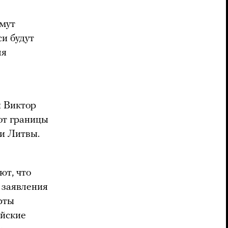
имут
си будут
ля
и Виктор
от границы
и Литвы.
ют, что
 заявления
рты
ийские