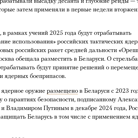
рабатывали высадку десанта и глубокие рейды — 
торые затем применяли в первые недели вторжен
, в рамках учений 2025 года будут отрабатывать
ние использования» российских тактических яде
новых российских ракет средней дальности «Ореш
сква обещала разместить в Беларуси. О стрельба
отрабатывать будут принятие решений о перемещ
и ядерных боеприпасов.
е ядерное оружие
размещено
в Беларуси с 2023 год
у о гарантиях безопасности, подписанному Алекс
и Владимиром Путиным в декабре 2024 года, Рос
защищать Беларусь в том числе с применением я