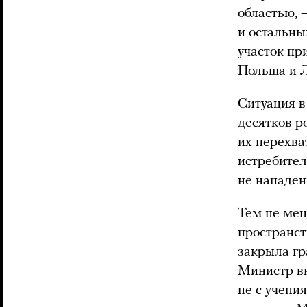
областью, 
и остальны
участок пр
Польша и 
Ситуация в
десятков р
их перехва
истребител
не нападен
Тем не мен
пространст
закрыла гр
Министр вн
не с учени