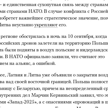
— и единственная сухопутная связь между страна
ми странами НАТО. В случае конфликта с Россией
иобретет важнейшее стратегическое значение, по
Литва неустанно
укрепляют
его.
 регионе обострилась в ночь на 10 сентября, когда
оссийских дронов залетели на территорию Польш
та были подняты в воздух польские и нидерландс
и. В НАТО официально заявили, что считают это
ием на альянс, а ошибкой.
ее, Латвия и Литва уже объявили о закрытии воз
ва над своей восточной границей. Польша полнос
аницу с Беларусью, причем на неопределенный ср
утренних дел Марчин Кервиньский заявил, что эт
ями «Запад-2025», а с опасениями «провокаций в