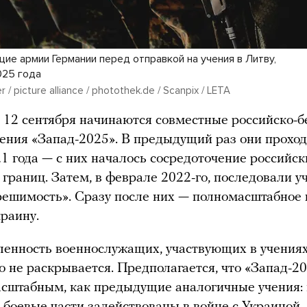
ие армии Германии перед отправкой на учения в Литву,
025 года
r / picture alliance / photothek.de / Scanpix / LETA
 12 сентября начинаются совместные российско-б
ения «Запад-2025». В предыдущий раз они прохо
1 года — с них началось сосредоточение российск
 границ. Затем, в феврале 2022-го, последовали у
ешимость». Сразу после них — полномасштабное
краину.
енность военнослужащих, участвующих в учениях
 не раскрывается. Предполагается, что «Запад-2
асштабным, как предыдущие аналогичные учения:
 боевые части задействованы в войне с Украиной.