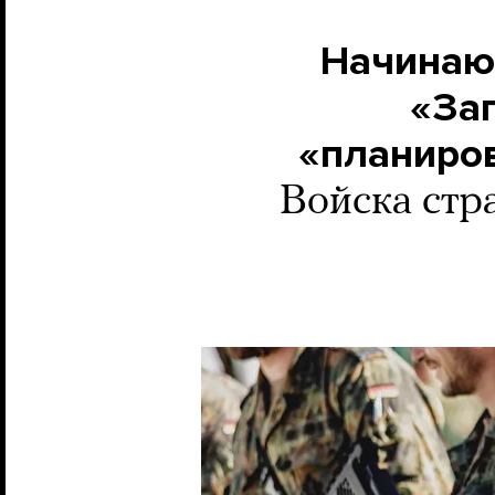
Начинают
«Зап
«планиров
Войска стр