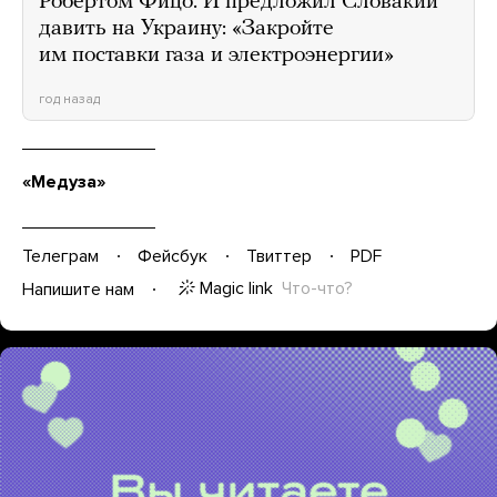
Робертом Фицо. И предложил Словакии
давить на Украину: «Закройте
им поставки газа и электроэнергии»
год назад
«Медуза»
Телеграм
Фейсбук
Твиттер
PDF
Magic link
Что-что?
Напишите нам