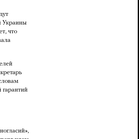
удут
й Украины
т, что
вала
телей
екретарь
словам
 гарантий
ногласий»,