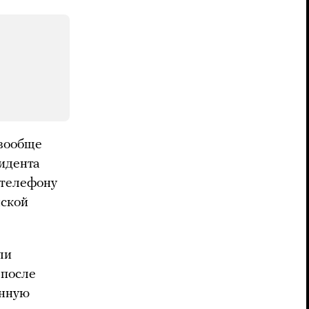
 вообще
идента
 телефону
нской
ли
 после
енную