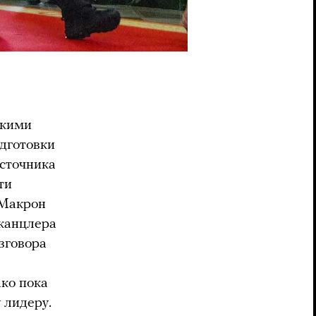
скими
дготовки
сточника
ти
 Макрон
канцлера
зговора
ако пока
 лидеру.