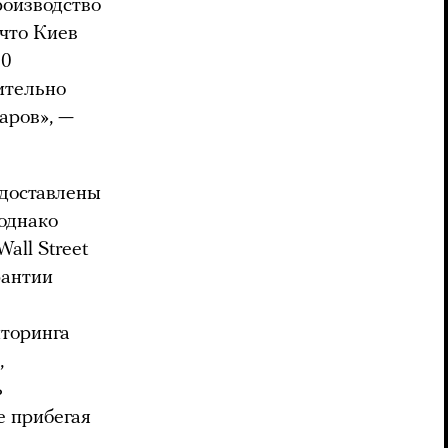
роизводство
 что Киев
00
ительно
аров», —
едоставлены
однако
all Street
арантии
иторинга
,
ь
е прибегая