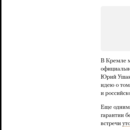
В Кремле м
официальн
Юрий Ушако
идею о том
и российск
Еще одним
гарантии б
встречи
ут