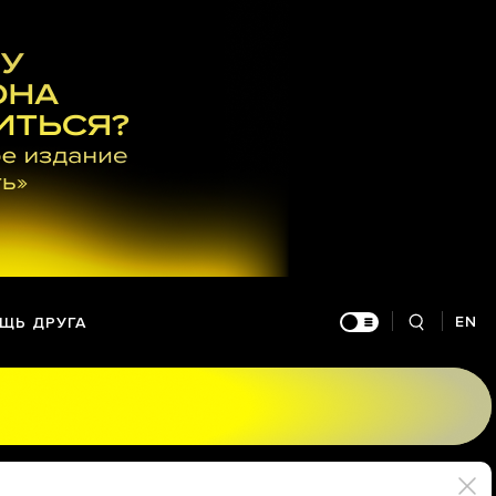
EN
ЩЬ ДРУГА