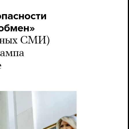
опасности
обмен»
дных СМИ)
рампа
е