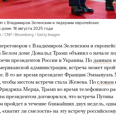
п с Владимиром Зеленским и лидерами европейских
 доме. 18 августа 2025 года
 / CNP / Bloomberg / Getty Images
переговоров с Владимиром Зеленским и европей
 Белом доме Дональд Трамп объявил о начале по
речи президентов России и Украины. По
данным
и
американской администрации, встреча может прой
е. В то же время президент Франции Эммануэль
, чтобы местом встречи стала Женева. По
словам
ридриха Мерца, Трамп во время телефонного ра
им президентом договорился, что встреча Путина
м пройдет в течение ближайших двух недель, одн
, «хватит ли смелости» на эту встречу российскому