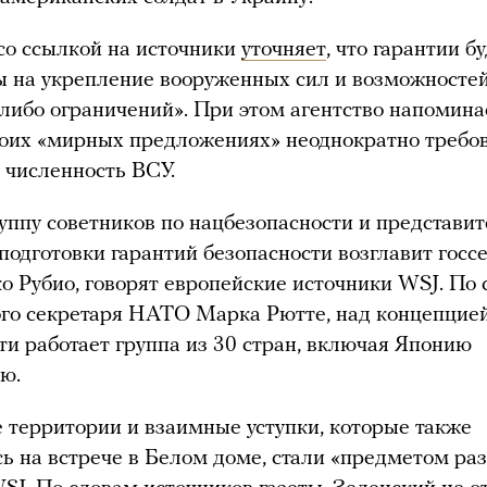
со ссылкой на источники
уточняет
, что гарантии б
 на укрепление вооруженных сил и возможносте
-либо ограничений». При этом агентство напоминае
воих «мирных предложениях» неоднократно требо
 численность ВСУ.
уппу советников по нацбезопасности и представи
одготовки гарантий безопасности возглавит госс
Рубио, говорят европейские источники WSJ. По 
го секретаря НАТО Марка Рютте, над концепцией
ти работает группа из 30 стран, включая Японию
ю.
 территории и взаимные уступки, которые также
ь на встрече в Белом доме, стали «предметом раз