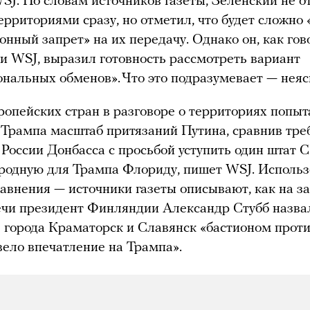
SJ. По словам источников газеты, Зеленский не о
ерриториями сразу, но отметил, что будет сложно 
онный запрет» на их передачу. Однако он, как гов
и WSJ, выразил готовность рассмотреть вариант
нальных обменов». Что это подразумевает — неяс
опейских стран в разговоре о территориях попыт
 Трампа масштаб притязаний Путина, сравнив тре
 России Донбасса с просьбой уступить один штат
родную для Трампа Флориду, пишет WSJ. Исполь
равнения — источники газеты описывают, как на з
ечи президент Финляндии Александр Стубб назва
 города Краматорск и Славянск «бастионом проти
вело впечатление на Трампа».