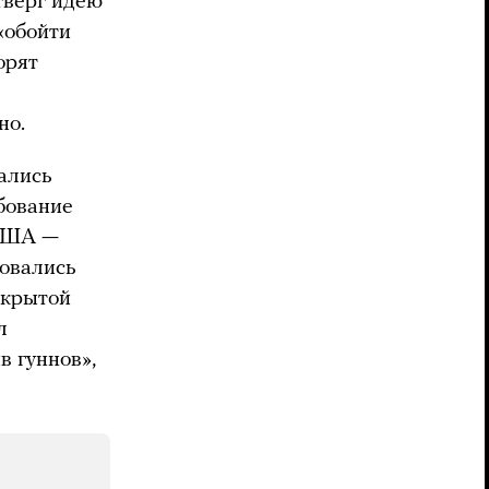
тверг идею
«обойти
орят
но.
ались
бование
 США —
зовались
акрытой
л
в гуннов»,