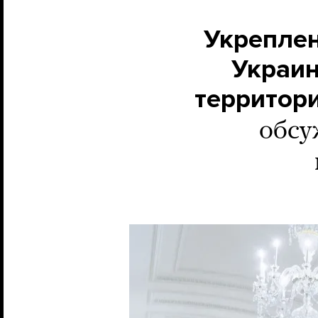
Укреплен
Украи
территор
обсу