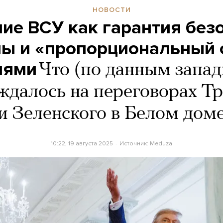
НОВОСТИ
ие ВСУ как гарантия без
ны и «пропорциональный 
иями
Что (по данным запа
ждалось на переговорах Т
и Зеленского в Белом дом
10:22, 19 августа 2025
Источник:
Meduza