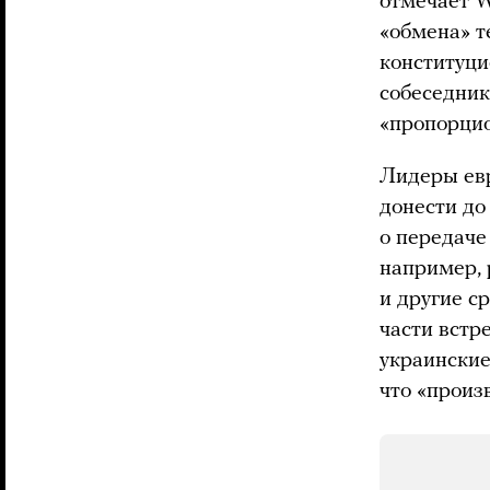
отмечает W
«обмена» т
конституци
собеседник
«пропорцио
Лидеры евр
донести до
о передаче
например, 
и другие с
части встр
украинские
что «произ