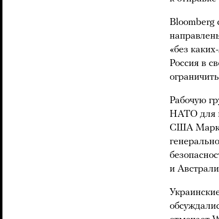
Bloomberg 
направлены
«без каких
Россия в с
ограничить
Рабочую гр
НАТО для п
США Марко 
генерально
безопаснос
и Австрали
Украинские
обсуждалис