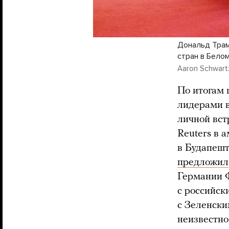
Дональд Трам
стран в Белом
Aaron Schwartz
По итогам 
лидерами в
личной вст
Reuters в 
в Будапешт
предложил
Германии Ф
с российск
с Зеленски
неизвестно