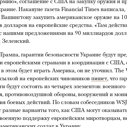
рмию», соглашение с США на закупку оружия и п
краине. Накануне газета Financial Times написала,
Вашингтону закупить американское оружие на 1
 долларов на европейские средства. «Там действ
 с нашими предложениями на 90 миллиардов долл
л
Зеленский.
Трампа, гарантии безопасности Украине будут пр
и европейскими странами в координации с США, 
в этом будет играть Америка, он не уточнил. The W
 ссылкой на европейских чиновников
пишет
, что г
ти будут состоять из четырех элементов: военного
я, противовоздушной обороны, вооружений и мон
я боевых действий. По словам собеседников WSJ
 разные варианты того, как США могут оказыват
военную поддержку европейским миротворцам, н
 американских солдат в Украину.