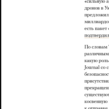
«сильную а
дронов в У
предложил 
миллиардов
есть пакет
подтверди
По словам 
различным
какую роль 
Journal со
безопаснос
присутстви
прекращени
существуют
косвенную 
к отправке