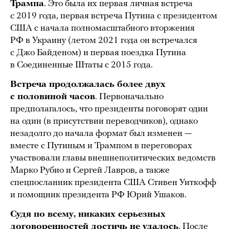
Трампа
. Это была их первая личная встреча
с 2019 года, первая встреча Путина с президентом
США с начала полномасштабного вторжения
РФ в Украину (летом 2021 года он встречался
с Джо Байденом) и первая поездка Путина
в Соединенные Штаты с 2015 года.
Встреча продолжалась более двух
с половиной часов
. Первоначально
предполагалось, что президенты поговорят один
на один (в присутствии переводчиков), однако
незадолго до начала формат был изменен —
вместе с Путиным и Трампом в переговорах
участвовали главы внешнеполитических ведомств
Марко Рубио и Сергей Лавров, а также
спецпосланник президента США Стивен Уиткофф
и помощник президента РФ Юрий Ушаков.
Судя по всему, никаких серьезных
договоренностей достичь не удалось
. После