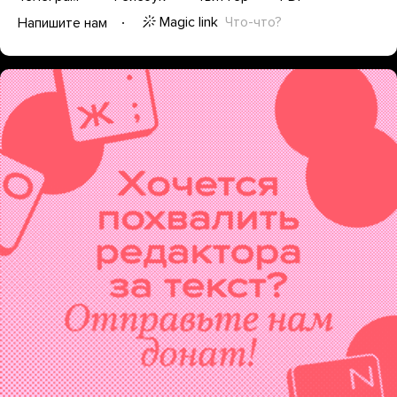
Magic link
Что-что?
Напишите нам