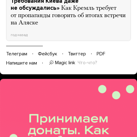
Требования Киева даже
не обсуждались»
Как Кремль требует
от пропаганды говорить об итогах встречи
на Аляске
год назад
Телеграм
Фейсбук
Твиттер
PDF
Magic link
Что-что?
Напишите нам