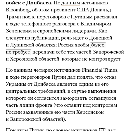
войск с Донбасса.
По
данным
источников
Bloomberg, об этом президент США Дональд
Трамп после переговоров с Путиным рассказал
в ходе телефонного разговора с Владимиром
Зеленским и европейскими лидерами. Как
следует из публикации, речь идет о Донецкой
и Луганской областях; Россия якобы
более 
не требует
передачи себе тех частей Запорожской
и Херсонской областей, которые не контролирует.
По
данным
четырех источников Financial Times,
в ходе переговоров Путин дал понять, что отказ
Украины от Донбасса является одним из его
центральных требований, в случае выполнения
которого он согласится заморозить оставшуюся
часть линии фронта (что оставит под контролем
России захваченные ею части Херсонской
и Запорожской областей).
При этом Путин, по словам источников FT, дал