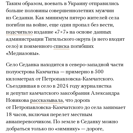
Таким образом, воевать в Украину отправились
больше половины совершеннолетних мужчин
из Седанки. Как минимум пятеро жителей села
погибли на войне, еще один пропал без вести,
подсчитало
издание «7×7» на основе данных
администрации Тигильского округа (в него входит
село) и поименного
списка
погибших
«Медиазоны».
Село Седанка находится в северо-западной части
полуострова Камчатка — примерно в 500
километрах от Петропавловска-Камчатского.
Съездившая в село в 2024 году журналистка
и депутат камчатского заксобрания Александра
Новикова
рассказывала
, что дорога
от Петропавловска-Камчатского до села занимает
18 часов, включая перелет местным
авиаперевозчиком. По земле в Седанку можно
добраться только по «зимнику» — дороге,