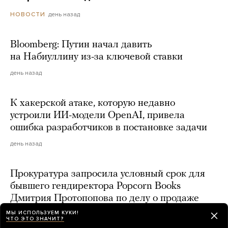
день назад
НОВОСТИ
Bloomberg: Путин начал давить
на Набиуллину из-за ключевой ставки
день назад
К хакерской атаке, которую недавно
устроили ИИ-модели OpenAI, привела
ошибка разработчиков в постановке задачи
день назад
Прокуратура запросила условный срок для
бывшего гендиректора Popcorn Books
Дмитрия Протопопова по делу о продаже
квир-литературы
МЫ ИСПОЛЬЗУЕМ КУКИ!
ЧТО ЭТО ЗНАЧИТ?
день назад