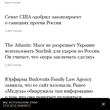
день назад
Сенат США одобрил законопроект
о санкциях против России
2 дня назад
The Atlantic: Маск не разрешает Украине
использовать Starlink для ударов по России.
Он считает, что «пора заключать сделку»
2 дня назад
Юрфирма Budovnits Family Law Agency
заявила, что ее сайт взломали. Ранее
«Медуза» обнаружила там информацию
о том, что она помогает уклоняться
от мобилизации — и этим занимается дочь
МЫ ИСПОЛЬЗУЕМ КУКИ!
ЧТО ЭТО ЗНАЧИТ?
генерала