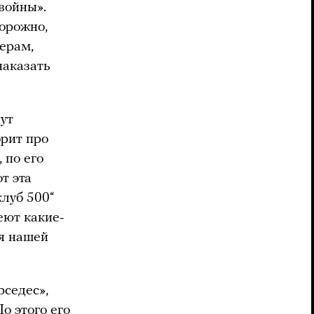
войны».
орожно,
герам,
наказать
ут
орит про
 по его
т эта
клуб 500“
еют какие-
ля нашей
рседес»,
о этого его