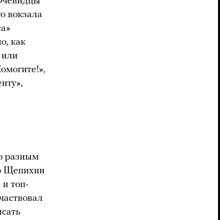
 Очевидцы
го вокзала
са»
о, как
 или
омогите!»,
енту»,
о разным
то Щепихин
 и топ-
частвовал
исать