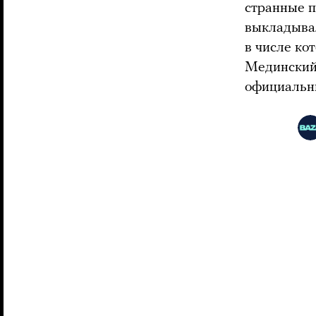
странные п
выкладывал
в числе ко
Мединский
официальн