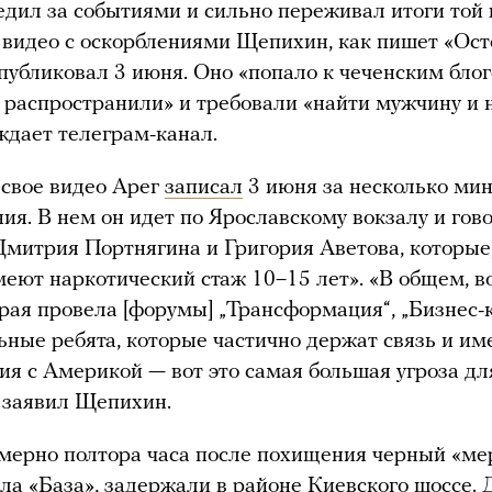
едил за событиями и сильно переживал итоги той 
видео с оскорблениями Щепихин, как пишет «Ост
опубликовал 3 июня. Оно «попало к чеченским бло
 распространили» и требовали «найти мужчину и 
рждает телеграм-канал.
свое видео Арег
записал
3 июня за несколько мин
ия. В нем он идет по Ярославскому вокзалу и гов
митрия Портнягина и Григория Аветова, которые,
меют наркотический стаж 10–15 лет». «В общем, во
орая провела [форумы] „Трансформация“, „Бизнес-
льные ребята, которые частично держат связь и им
ия с Америкой — вот это самая большая угроза д
 заявил Щепихин.
мерно полтора часа после похищения черный «ме
ла «База», задержали в районе Киевского шоссе. Д