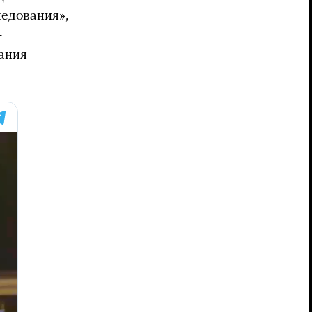
ледования»,
—
ания