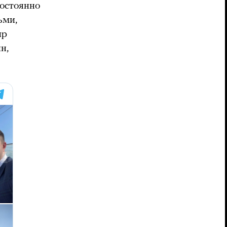
постоянно
ьми,
ир
н,