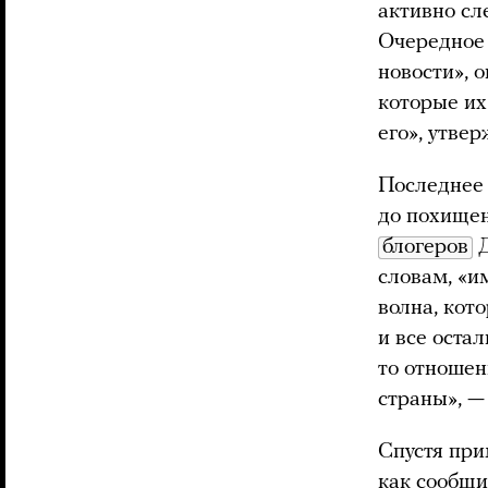
активно сл
Очередное 
новости», 
которые их
его», утве
Последнее 
до похищен
блогеров
Д
словам, «и
волна, кот
и все оста
то отношен
страны», —
Спустя при
как сообщи