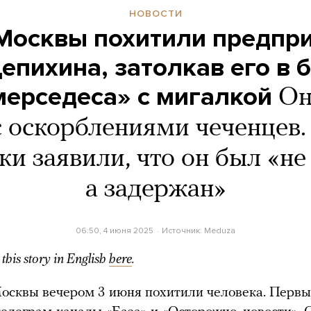
НОВОСТИ
 Москвы похитили предпр
епихина, затолкав его в 
мерседеса» с мигалкой
Он
с оскорблениями чеченцев.
ки заявили, что он был «не
а задержан»
06:50, 4 июня 2025
Источник:
Meduza
this story in English
here
.
осквы вечером 3 июня похитили человека. Первы