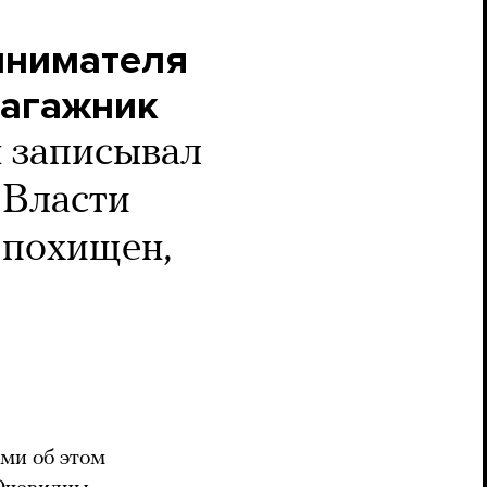
инимателя
багажник
 записывал
 Власти
 похищен,
ми об этом