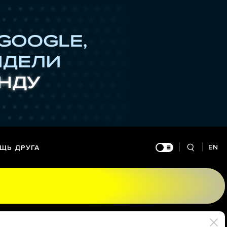
EN
ЩЬ ДРУГА