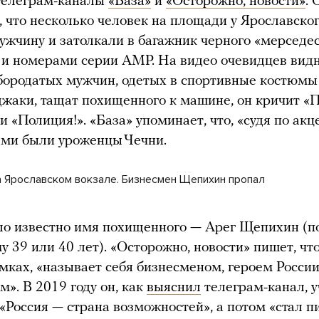
телеграм-каналы
«База»
и
«Осторожно, новости»
.
, что несколько человек на площади у Ярославско
ужчину и затолкали в багажник черного «мерседе
 и номерами серии АМР. На видео очевидцев видн
бородатых мужчин, одетых в спортивные костюмы
жаки, тащат похищенного к машине, он кричит «П
и «Полиция!». «База» упоминает, что, «судя по акц
ями были уроженцы Чечни.
 Ярославском вокзале. Бизнесмен Щепихин пропал
ло известно имя похищенного — Арег Щепихин (п
у 39 или 40 лет). «Осторожно, новости» пишет, ч
мках, «называет себя бизнесменом, героем России
». В 2019 году он, как
выяснил
телеграм-канал, у
 «Россия — страна возможностей», а потом «стал п