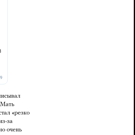
писывал
 Мать
 стал «резко
из-за
но очень