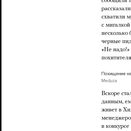
сообщили 
рассказали
схватили м
с мигалкой
несколько 
черные пид
«Не надо!» 
похитител
Похищение на
Meduza
Вскоре ста
данным, ем
живет в Хи
менеджером
в конкурсе