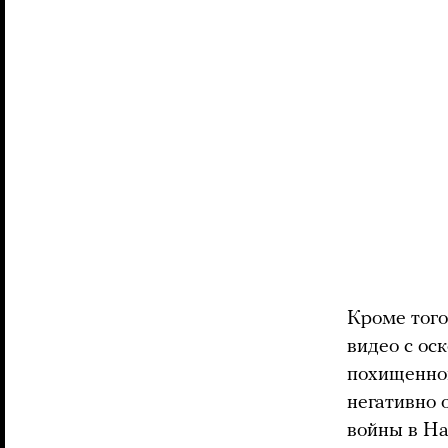
Кроме того
видео с ос
похищенног
негативно 
войны в На