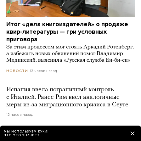
Итог «дела книгоиздателей» о продаже
квир-литературы — три условных
приговора
За этим процессом мог стоять Аркадий Ротенберг,
а избежать новых обвинений помог Владимир
Мединский, выяснила «Русская служба Би-би-си»
13 часов назад
НОВОСТИ
Испания ввела пограничный контроль
с Италией. Ранее Рим ввел аналогичные
меры из-за миграционного кризиса в Сеуте
12 часов назад
МЫ ИСПОЛЬЗУЕМ КУКИ!
Россия второй раз за неделю нанесла удар
ЧТО ЭТО ЗНАЧИТ?
по Киевской области. Погибли три человека,