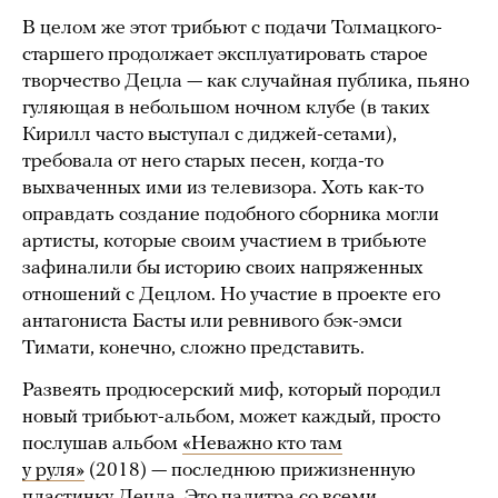
В целом же этот трибьют с подачи Толмацкого-
старшего продолжает эксплуатировать старое
творчество Децла — как случайная публика, пьяно
гуляющая в небольшом ночном клубе (в таких
Кирилл часто выступал с диджей-сетами),
требовала от него старых песен, когда-то
выхваченных ими из телевизора. Хоть как-то
оправдать создание подобного сборника могли
артисты, которые своим участием в трибьюте
зафиналили бы историю своих напряженных
отношений с Децлом. Но участие в проекте его
антагониста Басты или ревнивого бэк-эмси
Тимати, конечно, сложно представить.
Развеять продюсерский миф, который породил
новый трибьют-альбом, может каждый, просто
послушав альбом
«Неважно кто там
у руля»
(2018) — последнюю прижизненную
пластинку Децла. Это палитра со всеми