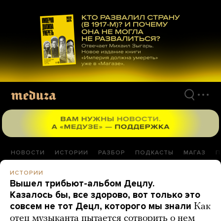
Перейти
к
материалам
НОВОСТИ
ИСТОРИИ
РАЗБОР
ПОДКАСТЫ
МАГАЗ
П
ИСТОРИИ
Вышел трибьют-альбом Децлу.
Казалось бы, все здорово, вот только это
совсем не тот Децл, которого мы знали
Как
отец музыканта пытается сотворить о нем