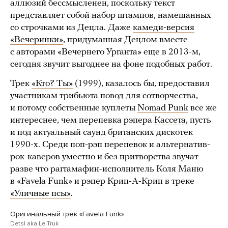
аллюзий бессмысленен, поскольку текст
представляет собой набор штампов, намешанных
со строчками из Децла. Даже
камеди-версия
«Вечеринки»
, придуманная Децлом вместе
с авторами «Вечернего Урганта» еще в 2013-м,
сегодня звучит выгоднее на фоне подобных работ.
Трек
«Кто? Ты»
(1999), казалось бы, предоставил
участникам трибьюта повод для сотворчества,
и потому собственные куплеты
Nomad Punk
все же
интереснее, чем перепевка рэпера
Кассета
, пусть
и под актуальный саунд британских дискотек
1990-х. Среди поп-рэп перепевок и альтернатив-
рок-каверов уместно и без притворства звучат
разве что раггамафин-исполнитель Коля Маню
в
«Favela Funk»
и рэпер Крип-А-Крип в треке
«Уличные псы»
.
Оригинальный трек «Favela Funk»
Detsl aka Le Truk