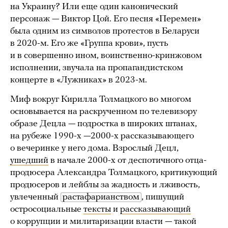
на Украину? Или еще один канонический
персонаж — Виктор Цой. Его песня «Перемен»
была одним из символов протестов в Беларуси
в 2020-м. Его же «Группа крови», пусть
и в совершенно ином, воинственно-кринжовом
исполнении, звучала на пропагандистском
концерте в «Лужниках» в 2023-м.
Миф вокруг Кирилла Толмацкого во многом
основывается на раскрученном по телевизору
образе Децла — подростка в широких штанах,
на рубеже 1990-х —2000-х рассказывающего
о вечеринке у него дома. Взрослый Децл,
ушедший
в начале 2000-х от деспотичного отца-
продюсера Александра Толмацкого, критикующий
продюсеров и лейблы за жадность и лживость,
увлеченный
растафарианством
, пишущий
остросоциальные
тексты
и
рассказывающий
о коррупции и милитаризации власти — такой