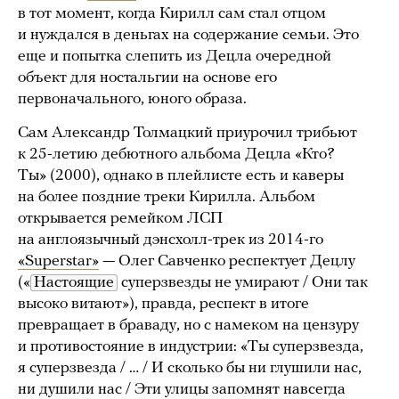
в тот момент, когда Кирилл сам стал отцом
и нуждался в деньгах на содержание семьи. Это
еще и попытка слепить из Децла очередной
объект для ностальгии на основе его
первоначального, юного образа.
Сам Александр Толмацкий приурочил трибьют
к 25-летию дебютного альбома Децла «Кто?
Ты» (2000), однако в плейлисте есть и каверы
на более поздние треки Кирилла. Альбом
открывается ремейком ЛСП
на англоязычный дэнсхолл-трек из 2014-го
«Superstar»
— Олег Савченко респектует Децлу
(«
Настоящие
суперзвезды не умирают / Они так
высоко витают»), правда, респект в итоге
превращает в браваду, но с намеком на цензуру
и противостояние в индустрии: «Ты суперзвезда,
я суперзвезда / … / И сколько бы ни глушили нас,
ни душили нас / Эти улицы запомнят навсегда