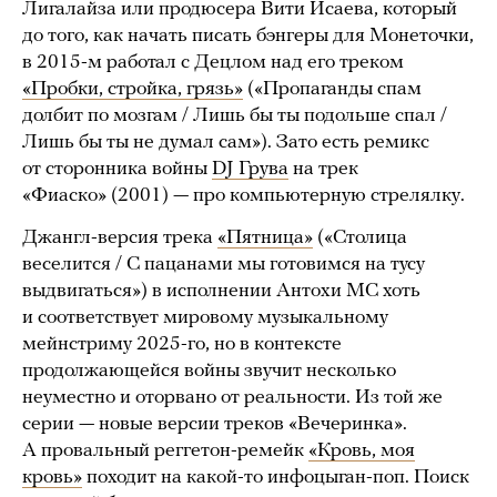
Лигалайза или продюсера Вити Исаева, который
до того, как начать писать бэнгеры для Монеточки,
в 2015-м работал с Децлом над его треком
«Пробки, стройка, грязь»
(«Пропаганды спам
долбит по мозгам / Лишь бы ты подольше спал /
Лишь бы ты не думал сам»). Зато есть ремикс
от сторонника войны
DJ Грува
на трек
«Фиаско» (2001) — про компьютерную стрелялку.
Джангл-версия трека
«Пятница»
(«Столица
веселится / С пацанами мы готовимся на тусу
выдвигаться») в исполнении Антохи MC хоть
и соответствует мировому музыкальному
мейнстриму 2025-го, но в контексте
продолжающейся войны звучит несколько
неуместно и оторвано от реальности. Из той же
серии — новые версии треков «Вечеринка».
А провальный реггетон-ремейк
«Кровь, моя
кровь»
походит на какой-то инфоцыган-поп. Поиск