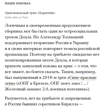
наши имена».
Оригинальный трек «Superstar»
Detsl aka Le Truk
Логичным и своевременным продолжением
сборника мог бы стать один из остросоциальных
треков Децла. Но Александр Толмацкий
поддерживает вторжение России в Украину
и в своих интервью повторяет тезисы российской
пропаганды. Поэтому на трибьюте ожидаемо нет
политизированных песен Децла, в которых
прямота заявлений похожа на крик — о том, что
все знают, но боятся сказать. Таким, например,
был выпущенный в 2018-м трек
«Сине-красные
огни»
(«ОПГ в Кремле, ОПГ моет лавэ / … /
Железный занавес 2.0, военная полемика»).
Разумеется, нет на трибьюте и запрещенных
в России бывших соратников Кирилла —