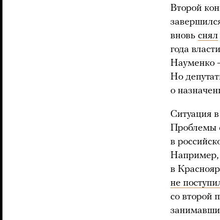
Второй кон
завершился
вновь
снял
года власт
Науменко —
Но депутат
о назначен
Ситуация в
Проблемы с
в российск
Например, 
в Краснояр
не поступи
со второй 
занимавший