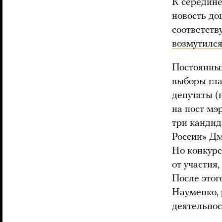
К середине
новость до
соответств
возмутилс
Постоянный
выборы гла
депутаты (
на пост мэ
три кандид
России» Дм
Но конкурс
от участия
После этог
Науменко, 
деятельнос