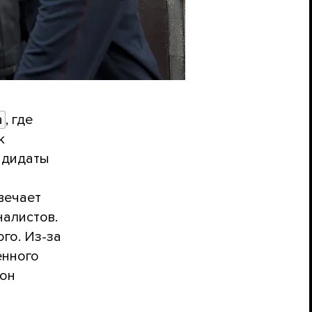
а
, где
к
ндидаты
твечает
налистов.
го. Из-за
енного
тон