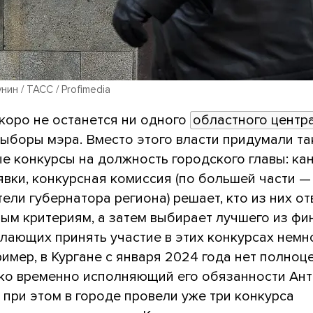
ин / ТАСС / Profimedia
коро не останется ни одного
областного центр
выборы мэра. Вместо этого власти придумали та
е конкурсы на должность городского главы: ка
явки, конкурсная комиссия (по большей части —
ели губернатора региона) решает, кто из них о
ым критериям, а затем выбирает лучшего из фи
лающих принять участие в этих конкурсах немно
ример, в Кургане с января 2024 года нет полноц
ько временно исполняющий его обязанности Ан
 при этом в городе провели уже три конкурса