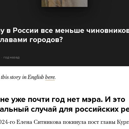
у в России все меньше чиновников
главами городов?
год назад
this story in English
here
.
не уже почти год нет мэра. И это
кальный случай для российских р
024-го Елена Ситникова
покинула пост главы Кург