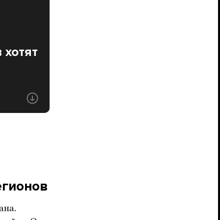
 хотят
егионов
ана.