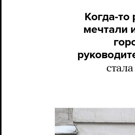
Когда-то
мечтали и
гор
руководит
стала