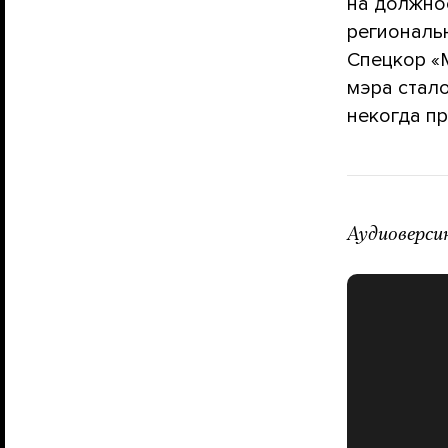
на должнос
региональн
Спецкор «
мэра стал
некогда п
Аудиоверси