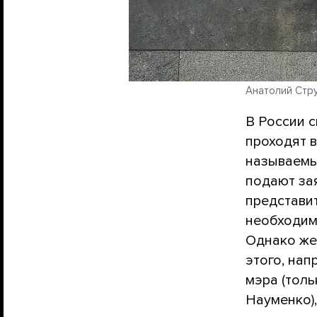
Анатолий Струн
В России с
проходят 
называемы
подают за
представит
необходим
Однако же
этого, нап
мэра (тол
Науменко),