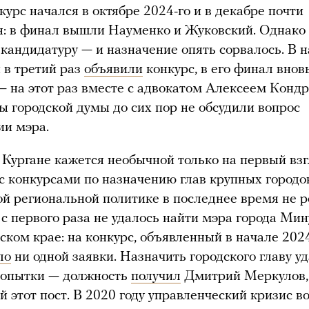
курс начался в октябре 2024-го и в декабре почти
: в финал вышли Науменко и Жуковский. Однако
кандидатуру — и назначение опять сорвалось. В 
и в третий раз
объявили
конкурс, в его финал вно
 на этот раз вместе с адвокатом Алексеем Конд
ы городской думы до сих пор не обсудили вопрос
ии мэра.
 Кургане кажется необычной только на первый взг
 конкурсами по назначению глав крупных городо
ой региональной политике в последнее время не р
с первого раза не удалось найти мэра города Мин
ском крае: на конкурс, объявленный в начале 2024
ло
ни одной заявки. Назначить городского главу у
попытки — должность
получил
Дмитрий Меркулов,
 этот пост. В 2020 году управленческий кризис в