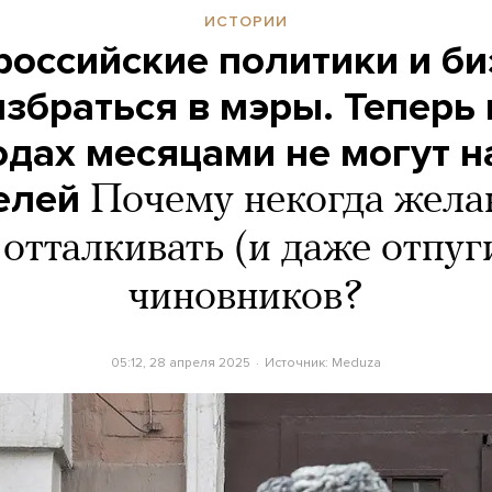
ИСТОРИИ
 российские политики и б
збраться в мэры. Теперь
одах месяцами не могут н
елей
Почему некогда жела
 отталкивать (и даже отпуг
чиновников?
05:12, 28 апреля 2025
Источник:
Meduza