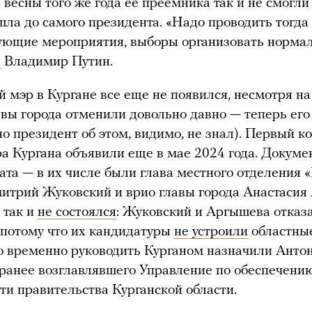
 весны того же года ее преемника так и не смогли
шла до самого президента. «Надо проводить тогда
ующие мероприятия, выборы организовать нормал
я
Владимир Путин.
 мэр в Кургане все еще не появился, несмотря на 
вы города отменили довольно давно — теперь его
но президент об этом, видимо, не знал). Первый к
ра Кургана объявили еще в мае 2024 года. Докум
ата — в их числе были глава местного отделения 
итрий Жуковский и врио главы города Анастасия
 так и
не состоялся
: Жуковский и Аргышева отказ
, потому что их кандидатуры
не устроили
областные
о временно руководить Курганом назначили Анто
ранее возглавлявшего Управление по обеспечени
ти правительства Курганской области.