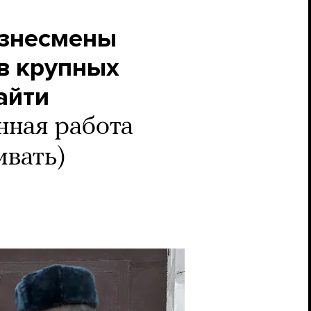
изнесмены
 в крупных
айти
нная работа
ивать)