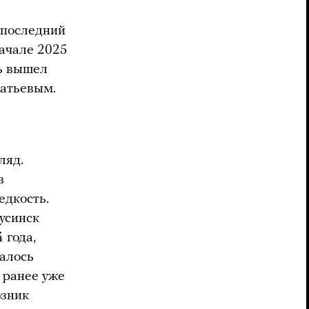
 последний
начале 2025
вь вышел
ратьевым.
ляд.
в
едкость.
усинск
 года,
далось
 ранее уже
озник