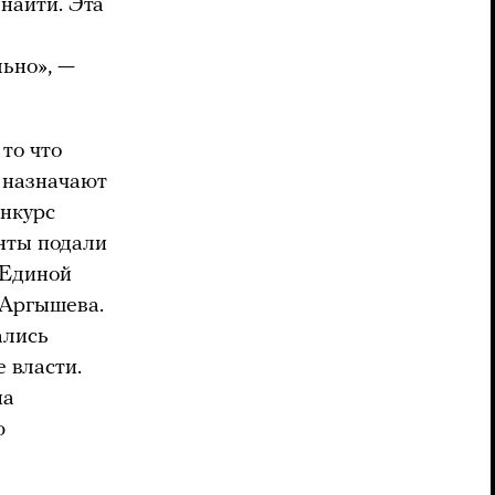
 найти. Эта
ьно», —
то что
 назначают
онкурс
енты подали
«Единой
 Аргышева.
ались
 власти.
на
ю