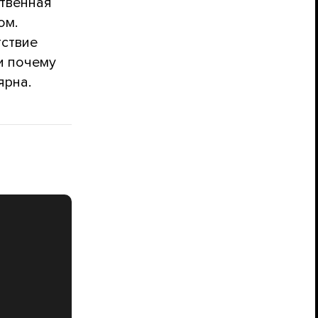
ственная
ом.
тствие
и почему
ярна.