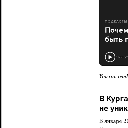
ПОДКАСТЫ
Почем
быть 
11 минут
You can read 
В Курга
не уни
В январе 2