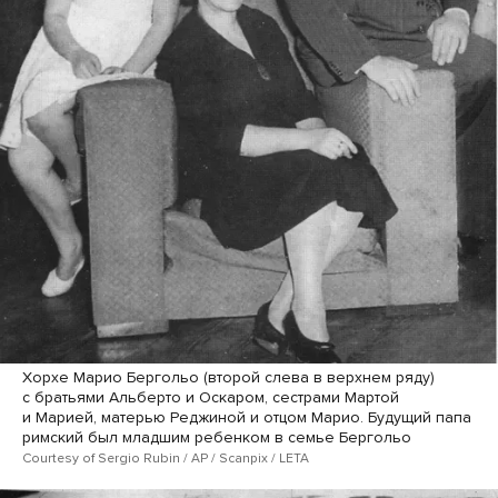
Хорхе Марио Бергольо (второй слева в верхнем ряду)
с братьями Альберто и Оскаром, сестрами Мартой
и Марией, матерью Реджиной и отцом Марио. Будущий папа
римский был младшим ребенком в семье Бергольо
Courtesy of Sergio Rubin / AP / Scanpix / LETA