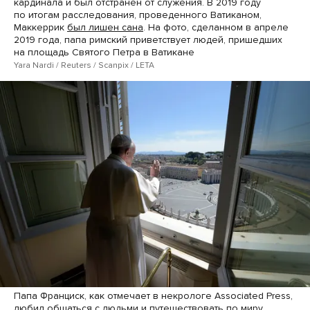
кардинала и был отстранен от служения. В 2019 году
по итогам расследования, проведенного Ватиканом,
Маккеррик
был лишен сана
. На фото, сделанном в апреле
2019 года, папа римский приветствует людей, пришедших
на площадь Святого Петра в Ватикане
Yara Nardi / Reuters / Scanpix / LETA
Папа Франциск, как отмечает в некрологе Associated Press,
любил общаться с людьми и путешествовать по миру.