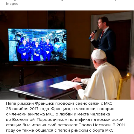
Images
Папа римский Франциск проводит сеанс связи с МКС
26 октября 2017 года. Франциск, в частности, говорил
с членами экипажа МКС о любви и месте человека
во Вселенной. Переводчиком понтифика на космической
станции был итальянский астронавт Паоло Несполи. В 2011
году он также общался с папой римским с борта МКС,