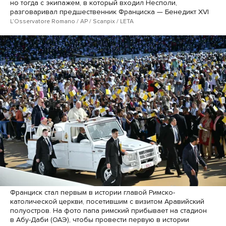
но тогда с экипажем, в который входил Несполи,
разговаривал предшественник Франциска — Бенедикт XVI
LʼOsservatore Romano / AP / Scanpix / LETA
Франциск стал первым в истории главой Римско-
католической церкви, посетившим с визитом Аравийский
полуостров. На фото папа римский прибывает на стадион
в Абу-Даби (ОАЭ), чтобы провести первую в истории