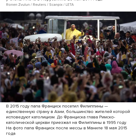
Ronen Zvulun / Reuters / Scanpix / LETA
В 2015 году папа Франциск посетил Филиппины —
единственную страну в Азии, большинство жителей которой
исповедуют католицизм. До Франциска глава Римско-
католической церкви приезжал на Филиппины в 1995 году.
На фото папа Франциск после мессы в Маниле 18 мая 2015
года