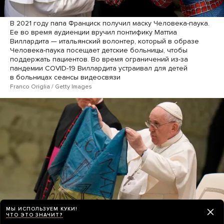
В 2021 году папа Франциск получил маску Человека-паука.
Ее во время аудиенции вручил понтифику Маттиа
Виллардита — итальянский волонтер, который в образе
Человека-паука посещает детские больницы, чтобы
поддержать пациентов. Во время ограничений из-за
пандемии COVID-19 Виллардита устраивал для детей
в больницах сеансы видеосвязи
Franco Origlia / Getty Images
МЫ ИСПОЛЬЗУЕМ КУКИ!
ЧТО ЭТО ЗНАЧИТ?