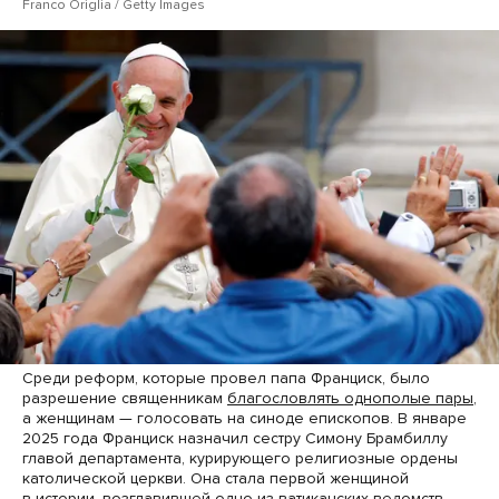
Franco Origlia / Getty Images
Среди реформ, которые провел папа Франциск, было
разрешение священникам
благословлять однополые пары
,
а женщинам — голосовать на синоде епископов. В январе
2025 года Франциск назначил сестру Симону Брамбиллу
главой департамента, курирующего религиозные ордены
католической церкви. Она стала первой женщиной
в истории, возглавившей одно из ватиканских ведомств.