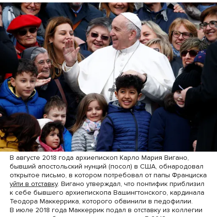
В августе 2018 года архиепископ Карло Мария Вигано,
бывший апостольский нунций (посол) в США, обнародовал
открытое письмо, в котором потребовал от папы Франциска
уйти в отставку
. Вигано утверждал, что понтифик приблизил
к себе бывшего архиепископа Вашингтонского, кардинала
Теодора Маккеррика, которого обвинили в педофилии.
В июле 2018 года Маккеррик подал в отставку из коллегии