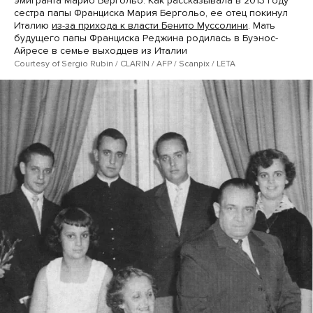
эмигранта Марио Бергольо. Как рассказывала в 2013 году
сестра папы Франциска Мария Бергольо, ее отец покинул
Италию
из-за прихода к власти Бенито Муссолини
. Мать
будущего папы Франциска Реджина родилась в Буэнос-
Айресе в семье выходцев из Италии
Courtesy of Sergio Rubin / CLARIN / AFP / Scanpix / LETA