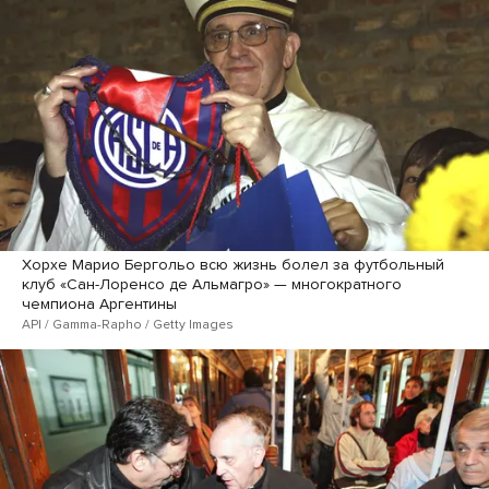
Хорхе Марио Бергольо всю жизнь болел за футбольный
клуб «Сан-Лоренсо де Альмагро» — многократного
чемпиона Аргентины
API / Gamma-Rapho / Getty Images