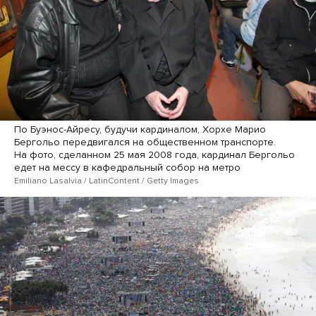
По Буэнос-Айресу, будучи кардиналом, Хорхе Марио
Бергольо передвигался на общественном транспорте.
На фото, сделанном 25 мая 2008 года, кардинал Бергольо
едет на мессу в кафедральный собор на метро
Emiliano Lasalvia / LatinContent / Getty Images