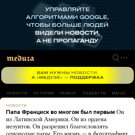
Перейти
к
материалам
НОВОСТИ
ИСТОРИИ
РАЗБОР
ПОДКАСТЫ
МАГАЗ
П
НОВОСТИ
Папа Франциск во многом был первым
Он
из Латинской Америки. Он из ордена
иезуитов. Он разрешил благословлять
однополые пары. Его жизнь — в фотографиях