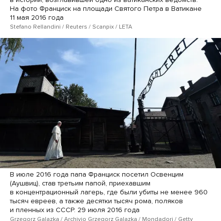
На фото Франциск на площади Святого Петра в Ватикане
11 мая 2016 года
Stefano Rellandini / Reuters / Scanpix / LETA
В июле 2016 года папа Франциск посетил Освенцим
(Аушвиц), став третьим папой, приехавшим
в концентрационный лагерь, где были убиты не менее 960
тысяч евреев, а также десятки тысяч рома, поляков
и пленных из СССР. 29 июля 2016 года
Grzegorz Galazka / Archivio Grzegorz Galazka / Mondadori / Getty