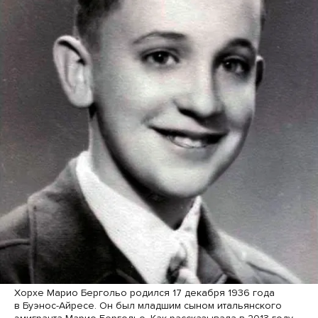
Хорхе Марио Бергольо родился 17 декабря 1936 года
в Буэнос-Айресе. Он был младшим сыном итальянского