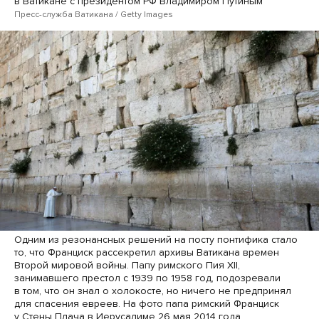
в Ватикане с президентом РФ Владимиром Путиным
Пресс-служба Ватикана / Getty Images
Одним из резонансных решений на посту понтифика стало
то, что Франциск рассекретил архивы Ватикана времен
Второй мировой войны. Папу римского Пия XII,
занимавшего престол с 1939 по 1958 год, подозревали
в том, что он знал о холокосте, но ничего не предпринял
для спасения евреев. На фото папа римский Франциск
у Стены Плача в Иерусалиме 26 мая 2014 года