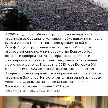
В 2005 году Хорхе Марио Бергольо участвовал в качестве
кардинала-выборщика в конклаве, избиравшем папу после
смерти Иоанна Павла II. Тогда следующим папой стал
Йозеф Ратцингер, взявший имя Бенедикт XVI. Широкое
распространение получила версия, что Бергольо был
основным соперником Ратцингера. Подтвердить или
опровергнуть это невозможно: результаты голосования
строго засекречены. В феврале 2013 года Бенедикт XVI
стал первым за 600 лет папой, отрекшимся от престола.
В марте коллегия кардиналов выбрала новым понтификом
кардинала Бергольо. На фото трансляция одной из первых
месс папы Франциска на пляже Копакабана в Рио-де-
Жайнеро, Бразилия. 28 июля 2023 года
Paulo Whitaker / Reuters / Scanpix / LETA