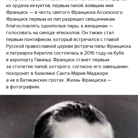
из ордена иезуитов, первым папой, взявшим имя
Франциск — в честь святого Франциска Ассизского.
Франциск первым из пап разрешил священникам
благословлять однополые пары, а женщинам —
голосовать на синоде епископов. Он также стал
первым понтификом, который встречался с главой
Русской православной церкви (встреча папы Франциска
и патриарха Кирилла состоялась в 2016 году на Кубе
в аэропорту Гаваны). Франциск станет первым
за столетие папой, которого, согласно его завещанию,
похоронят в базилике Санта-Мария-Маджоре,
а не в Ватиканских гротах. Жизнь Франциска —
в фотографиях.