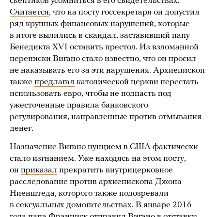
скептиков усомниться в его свидетельствах.
Считается
, что на посту госсекретаря он допустил
ряд крупных финансовых нарушений, которые
в итоге вылились в скандал, заставивший папу
Бенедикта XVI оставить престол. Из взломанной
переписки Вигано стало известно, что он просил
не наказывать его за эти нарушения. Архиепископ
также
предлагал
католической церкви перестать
использовать евро, чтобы не подпасть под
ужесточенные правила банковского
регулирования, направленные против отмывания
денег.
Назначение Вигано нунцием в США фактически
стало изгнанием. Уже находясь на этом посту,
он
приказал
прекратить внутрицерковное
расследование против архиепископа Джона
Ниенштеда, которого также подозревали
в сексуальных домогательствах. В январе 2016
года папа Франциск отправил Вигано в отставку: