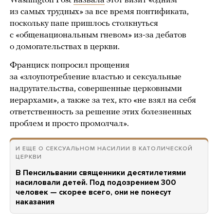
Washington Post
назвала
этот визит «одним
из самых трудных» за все время понтификата,
поскольку папе пришлось столкнуться
с «общенациональным гневом» из-за дебатов
о домогательствах в церкви.
Франциск попросил прощения
за «злоупотребление властью и сексуальные
надругательства, совершенные церковными
иерархами», а также за тех, кто «не взял на себя
ответственность за решение этих болезненных
проблем и просто промолчал».
И ЕЩЕ О СЕКСУАЛЬНОМ НАСИЛИИ В КАТОЛИЧЕСКОЙ
ЦЕРКВИ
В Пенсильвании священники десятилетиями
насиловали детей. Под подозрением 300
человек — скорее всего, они не понесут
наказания