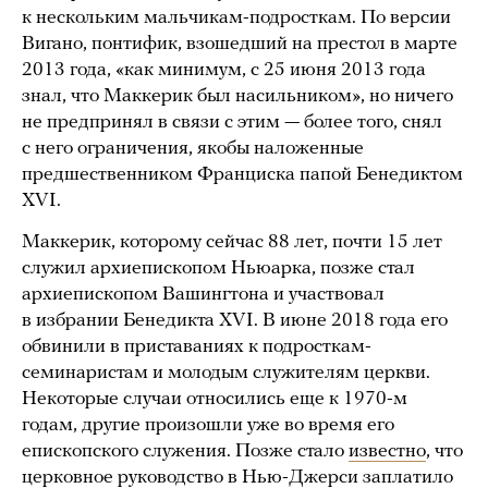
к нескольким мальчикам-подросткам. По версии
Вигано, понтифик, взошедший на престол в марте
2013 года, «как минимум, с 25 июня 2013 года
знал, что Маккерик был насильником», но ничего
не предпринял в связи с этим — более того, снял
с него ограничения, якобы наложенные
предшественником Франциска папой Бенедиктом
XVI.
Маккерик, которому сейчас 88 лет, почти 15 лет
служил архиепископом Ньюарка, позже стал
архиепископом Вашингтона и участвовал
в избрании Бенедикта XVI. В июне 2018 года его
обвинили в приставаниях к подросткам-
семинаристам и молодым служителям церкви.
Некоторые случаи относились еще к 1970-м
годам, другие произошли уже во время его
епископского служения. Позже стало
известно
, что
церковное руководство в Нью-Джерси заплатило