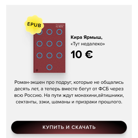
Кира Ярмыш, «Тут недалеко»