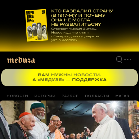
Перейти
к
материалам
НОВОСТИ
ИСТОРИИ
РАЗБОР
ПОДКАСТЫ
МАГАЗ
П