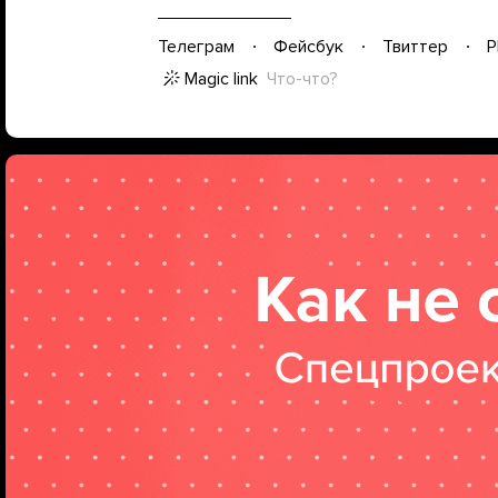
Телеграм
Фейсбук
Твиттер
P
Magic link
Что-что?