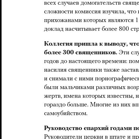
всех случаев домогательств свящ
сложности комиссия изучила, что 
прихожанами которых являются 1
доклад насчитывает более 800 ст
Коллегия пришла к выводу, чт
более 300 священников.
Эти сл
годов до настоящего времени: по
насилия священники также застав
и снимали с ними порнографическ
были мальчиками различных возра
жертв, имена которых известны, н
гораздо больше. Многие из них в
самоубийством.
Руководство епархий годами п
Руководители церкви в штате и п