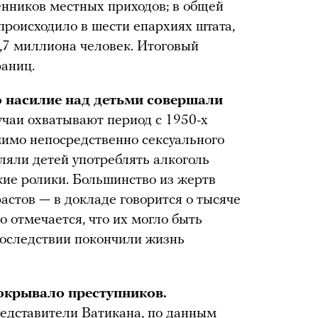
енников местных приходов; в общей
происходило в шести епархиях штата,
,7 миллиона человек. Итоговый
раниц.
о насилие над детьми совершали
учаи охватывают период с 1950-х
мимо непосредственно сексуального
ляли детей употреблять алкоголь
ие ролики. Большинство из жертв
стов — в докладе говорится о тысяче
о отмечается, что их могло быть
последствии покончили жизнь
окрывало преступников.
редставители Ватикана, по данным