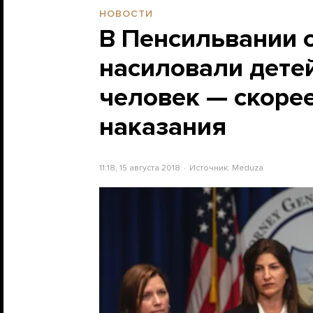
НОВОСТИ
В Пенсильвании 
насиловали дете
человек — скорее
наказания
11:18, 15 августа 2018
Источник:
Meduza