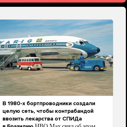
В 1980-х бортпроводники создали
целую сеть, чтобы контрабандой
ввозить лекарства от СПИДа
в Бразилию
HBO Max снял об этом