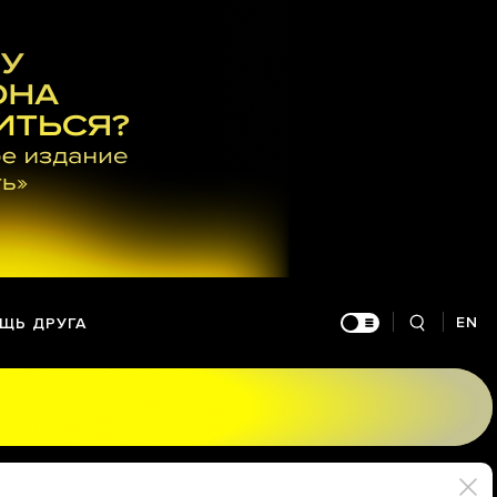
EN
ЩЬ ДРУГА