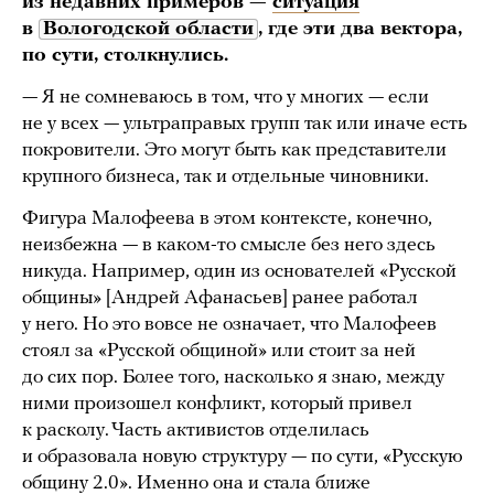
из недавних примеров —
ситуация
в
Вологодской области
, где эти два вектора,
по сути, столкнулись.
— Я не сомневаюсь в том, что у многих — если
не у всех — ультраправых групп так или иначе есть
покровители. Это могут быть как представители
крупного бизнеса, так и отдельные чиновники.
Фигура Малофеева в этом контексте, конечно,
неизбежна — в каком-то смысле без него здесь
никуда. Например, один из основателей «Русской
общины» [Андрей Афанасьев] ранее работал
у него. Но это вовсе не означает, что Малофеев
стоял за «Русской общиной» или стоит за ней
до сих пор. Более того, насколько я знаю, между
ними произошел конфликт, который привел
к расколу. Часть активистов отделилась
и образовала новую структуру — по сути, «Русскую
общину 2.0». Именно она и стала ближе