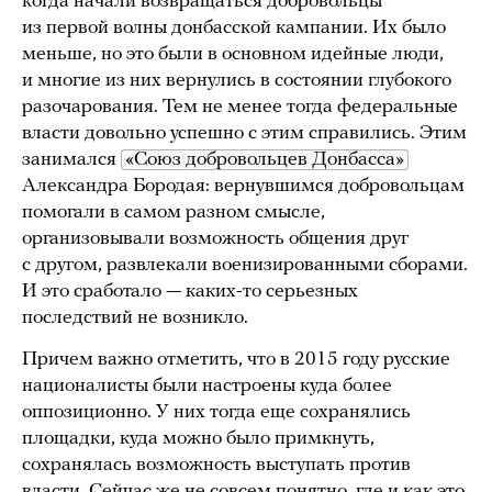
когда начали возвращаться добровольцы
из первой волны донбасской кампании. Их было
меньше, но это были в основном идейные люди,
и многие из них вернулись в состоянии глубокого
разочарования. Тем не менее тогда федеральные
власти довольно успешно с этим справились. Этим
занимался
«Союз добровольцев Донбасса»
Александра Бородая: вернувшимся добровольцам
помогали в самом разном смысле,
организовывали возможность общения друг
с другом, развлекали военизированными сборами.
И это сработало — каких-то серьезных
последствий не возникло.
Причем важно отметить, что в 2015 году русские
националисты были настроены куда более
оппозиционно. У них тогда еще сохранялись
площадки, куда можно было примкнуть,
сохранялась возможность выступать против
власти. Сейчас же не совсем понятно, где и как это