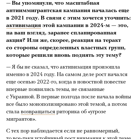
—
Вы упомянули, что масштабная
антииммигрантская кампания началась еще
в 2021 году. В связи с этим хочется уточнить:
активизация
этой кампании в 2024-м — это,
на ваш взгляд, заранее спланированная
акция? Или же, скорее, реакция на теракт
со стороны определенных властных групп,
которые решили вновь поднять эту тему?
— Я бы не сказал, что активизация произошла
именно в 2024 году. На самом деле рост начался
еще осенью 2022-го, когда в новостной повестке
впервые появились темы, не связанные
с Украиной. В первые полгода после начала войны
все было монополизировано этой темой, а потом
стала
возвращаться
риторика об «угрозе
мигрантов».
С тех пор наблюдается если не равномерный,
то все-таки устойчивый рост внимания к этой теме.