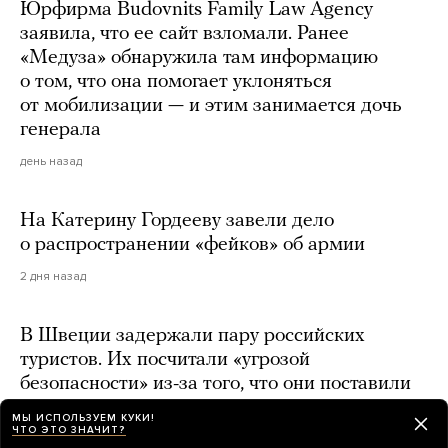
Юрфирма Budovnits Family Law Agency
заявила, что ее сайт взломали. Ранее
«Медуза» обнаружила там информацию
о том, что она помогает уклоняться
от мобилизации — и этим занимается дочь
генерала
день назад
На Катерину Гордееву завели дело
о распространении «фейков» об армии
2 дня назад
В Швеции задержали пару российских
туристов. Их посчитали «угрозой
безопасности» из-за того, что они поставили
палатку рядом с домом «охраняемого лица»
МЫ ИСПОЛЬЗУЕМ КУКИ!
ЧТО ЭТО ЗНАЧИТ?
2 дня назад