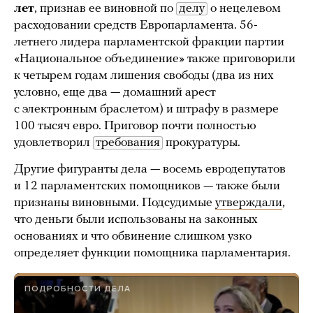
лет
, признав ее виновной по
делу
о нецелевом
расходовании средств Европарламента. 56-
летнего лидера парламентской фракции партии
«Национальное объединение» также приговорили
к четырем годам лишения свободы (два из них
условно, еще два — домашний арест
с электронным браслетом) и штрафу в размере
100 тысяч евро. Приговор почти полностью
удовлетворил
требования
прокуратуры.
Другие фигуранты дела — восемь евродепутатов
и 12 парламентских помощников — также были
признаны виновными. Подсудимые
утверждали
,
что деньги были использованы на законных
основаниях и что обвинение слишком узко
определяет функции помощника парламентария.
ПОДРОБНОСТИ ДЕЛА