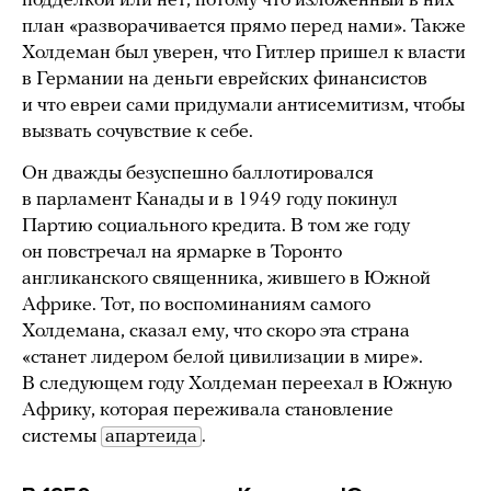
подделкой или нет, потому что изложенный в них
план «разворачивается прямо перед нами». Также
Холдеман был уверен, что Гитлер пришел к власти
в Германии на деньги еврейских финансистов
и что евреи сами придумали антисемитизм, чтобы
вызвать сочувствие к себе.
Он дважды безуспешно баллотировался
в парламент Канады и в 1949 году покинул
Партию социального кредита. В том же году
он повстречал на ярмарке в Торонто
англиканского священника, жившего в Южной
Африке. Тот, по воспоминаниям самого
Холдемана, сказал ему, что скоро эта страна
«станет лидером белой цивилизации в мире».
В следующем году Холдеман переехал в Южную
Африку, которая переживала становление
системы
апартеида
.