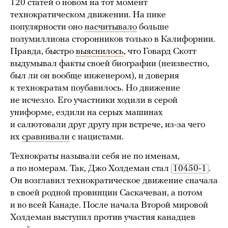
120 статей о новом на тот момент
технократическом движении. На пике
популярности оно
насчитывало
больше
полумиллиона сторонников только в Калифорнии.
Правда, быстро
выяснилось
, что Говард Скотт
выдумывал факты своей биографии (неизвестно,
был ли он вообще инженером), и доверия
к технократам поубавилось. Но движение
не исчезло. Его участники ходили в серой
униформе, ездили на серых машинах
и салютовали друг другу при встрече, из-за чего
их
сравнивали
с нацистами.
Технократы называли себя не по именам,
а по номерам. Так, Джо Холдеман стал
10450-1
.
Он возглавил технократическое движение сначала
в своей родной провинции Саскачеван, а потом
и во всей Канаде. После начала Второй мировой
Холдеман выступил против участия канадцев