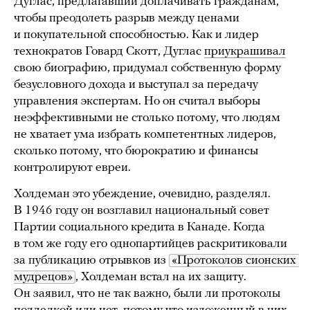
Дуглас, предлагавший доплачивать гражданам,
чтобы преодолеть разрыв между ценами
и покупательной способностью. Как и лидер
технократов Говард Скотт, Дуглас
приукрашивал
свою биографию, придумал собственную форму
безусловного дохода и выступал за передачу
управления экспертам. Но он считал выборы
неэффективными не столько потому, что людям
не хватает ума избрать компетентных лидеров,
сколько потому, что бюрократию и финансы
контролируют евреи.
Холдеман это убеждение, очевидно, разделял.
В 1946 году он возглавил национальный совет
Партии социального кредита в Канаде. Когда
в том же году его однопартийцев раскритиковали
за публикацию отрывков из
«Протоколов сионских 
мудрецов»
, Холдеман встал на их защиту.
Он заявил, что не так важно, были ли протоколы