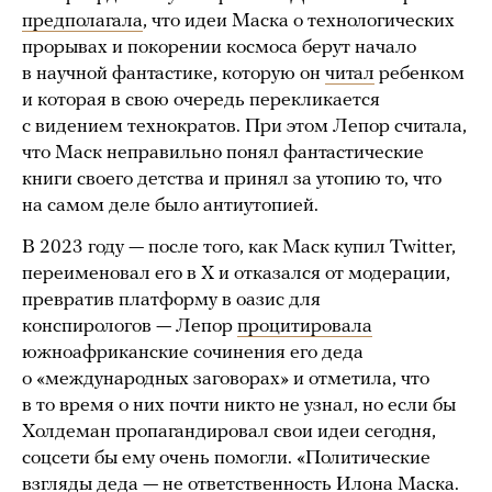
предполагала
, что идеи Маска о технологических
прорывах и покорении космоса берут начало
в научной фантастике, которую он
читал
ребенком
и которая в свою очередь перекликается
с видением технократов. При этом Лепор считала,
что Маск неправильно понял фантастические
книги своего детства и принял за утопию то, что
на самом деле было антиутопией.
В 2023 году — после того, как Маск купил Twitter,
переименовал его в Х и отказался от модерации,
превратив платформу в оазис для
конспирологов — Лепор
процитировала
южноафриканские сочинения его деда
о «международных заговорах» и отметила, что
в то время о них почти никто не узнал, но если бы
Холдеман пропагандировал свои идеи сегодня,
соцсети бы ему очень помогли. «Политические
взгляды деда — не ответственность Илона Маска.