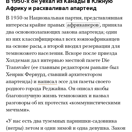
В 1950-х он уехал из Канады в Южную
Африку и расхваливал апартеид
В 1950-м Национальная партия, представлявшая
интересы крайне правых
африканеров
, приняла
два основополагающих закона апартеида; один
из них классифицировал всех южноафриканцев
на основе расы, а второй вводил резервации для
темнокожего населения. Вскоре после приезда
Холдеман дал интервью местной газете Die
Transvaler (ее главным редактором раньше был
Хенрик Фервурд, ставший архитектором
апартеида) и
написал
эссе для газеты своего
родного города Реджайна. Он описал якобы
благополучную жизнь темнокожих и назвал
разговоры об их протестах «коммунистическими
мечтами».
«У нас есть два туземных парнишки-садовника
(негры) летом и один зимой и одна девушка. Закон