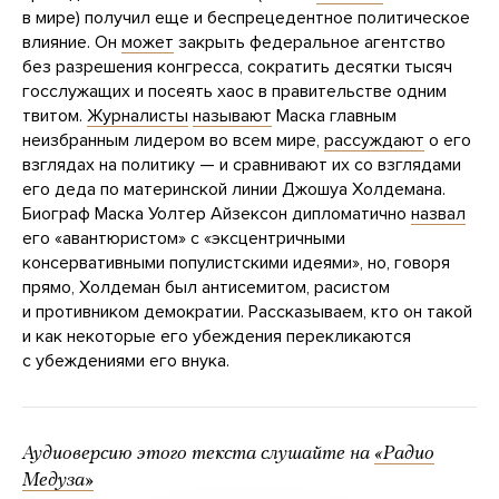
в мире) получил еще и беспрецедентное политическое
влияние. Он
может
закрыть федеральное агентство
без разрешения конгресса, сократить десятки тысяч
госслужащих и посеять хаос в правительстве одним
твитом.
Журналисты
называют
Маска главным
неизбранным лидером во всем мире,
рассуждают
о его
взглядах на политику — и сравнивают их со взглядами
его деда по материнской линии Джошуа Холдемана.
Биограф Маска Уолтер Айзексон дипломатично
назвал
его «авантюристом» c «эксцентричными
консервативными популистскими идеями», но, говоря
прямо, Холдеман был антисемитом, расистом
и противником демократии. Рассказываем, кто он такой
и как некоторые его убеждения перекликаются
с убеждениями его внука.
Аудиоверсию этого текста слушайте на
«Радио
Медуза»