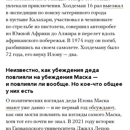
увлекали приключения. Холдеман 16 раз
выезжал
в экспедиции по поиску затерянного города
в пустыне Калахари, участвовал в чемпионате
по стрельбе из пистолета, совершил автопробег
из Южной Африки до Алжира и перелет вдоль
африканского побережья. В 1974 году он погиб,
разбившись на своем самолете. Холдеману было
72 года, его внуку Илону — два.
Неизвестно, как убеждения деда
повлияли на убеждения Маска —
и повлияли ли вообще. Но кое-что общее
у них есть
О политических взглядах деда Илона Маска
знают
уже давно — и не первый год
обсуждают
,
как они могли повлиять на взгляды самого Маска,
хотя тот его почти не знал. В 2021 году историк
из Гарвардского университета Джилл Лепор