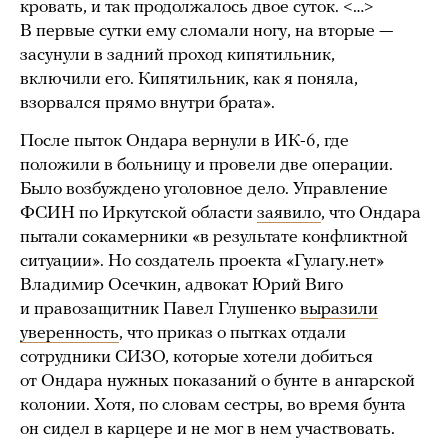
кровать, и так продолжалось двое суток. <…>
В первые сутки ему сломали ногу, на вторые —
засунули в задний проход кипятильник,
включили его. Кипятильник, как я поняла,
взорвался прямо внутри брата».
После пыток Ондара вернули в ИК-6, где
положили в больницу и провели две операции.
Было возбуждено уголовное дело. Управление
ФСИН по Иркутской области
заявило
, что Ондара
пытали сокамерники «в результате конфликтной
ситуации». Но создатель проекта «Гулагу.нет»
Владимир Осечкин, адвокат Юрий Виго
и правозащитник Павел Глушенко
выразили
уверенность
, что приказ о пытках отдали
сотрудники СИЗО, которые хотели добиться
от Ондара нужных показаний о бунте в ангарской
колонии. Хотя, по словам сестры, во время бунта
он сидел в карцере и не мог в нем участвовать.