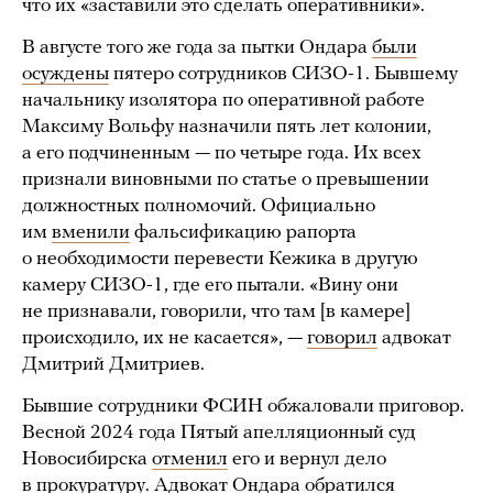
что их «заставили это сделать оперативники».
В августе того же года за пытки Ондара
были
осуждены
пятеро сотрудников СИЗО-1. Бывшему
начальнику изолятора по оперативной работе
Максиму Вольфу назначили пять лет колонии,
а его подчиненным — по четыре года. Их всех
признали виновными по статье о превышении
должностных полномочий. Официально
им
вменили
фальсификацию рапорта
о необходимости перевести Кежика в другую
камеру СИЗО-1, где его пытали. «Вину они
не признавали, говорили, что там [в камере]
происходило, их не касается», —
говорил
адвокат
Дмитрий Дмитриев.
Бывшие сотрудники ФСИН обжаловали приговор.
Весной 2024 года Пятый апелляционный суд
Новосибирска
отменил
его и вернул дело
в прокуратуру. Адвокат Ондара обратился