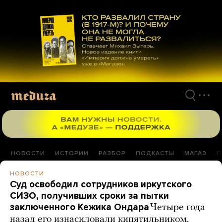
Перейти
к
материалам
НОВОСТИ
ИСТОРИИ
РАЗБОР
ПОДКАСТЫ
МАГАЗ
П
НОВОСТИ
Суд освободил сотрудников иркутского
СИЗО, получивших сроки за пытки
заключенного Кежика Ондара
Четыре года
назад его изнасиловали кипятильником.