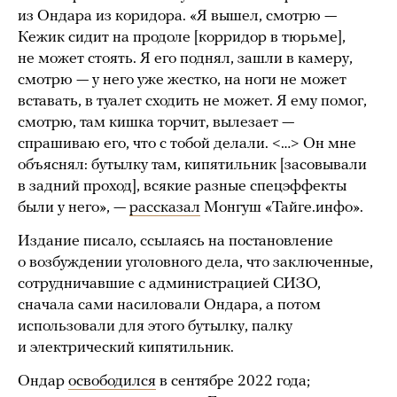
из Ондара из коридора. «Я вышел, смотрю —
Кежик сидит на продоле [корридор в тюрьме],
не может стоять. Я его поднял, зашли в камеру,
смотрю — у него уже жестко, на ноги не может
вставать, в туалет сходить не может. Я ему помог,
смотрю, там кишка торчит, вылезает —
спрашиваю его, что с тобой делали. <…> Он мне
объяснял: бутылку там, кипятильник [засовывали
в задний проход], всякие разные спецэффекты
были у него», —
рассказал
Монгуш «Тайге.инфо».
Издание писало, ссылаясь на постановление
о возбуждении уголовного дела, что заключенные,
сотрудничавшие с администрацией СИЗО,
сначала сами насиловали Ондара, а потом
использовали для этого бутылку, палку
и электрический кипятильник.
Ондар
освободился
в сентябре 2022 года;