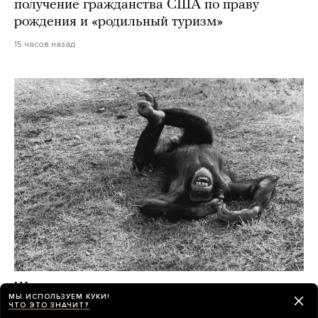
получение гражданства США по праву
рождения и «родильный туризм»
15 часов назад
Шимпанзе и гориллы умеют смеяться как
МЫ ИСПОЛЬЗУЕМ КУКИ!
люди, а крысы — хихикать
ЧТО ЭТО ЗНАЧИТ?