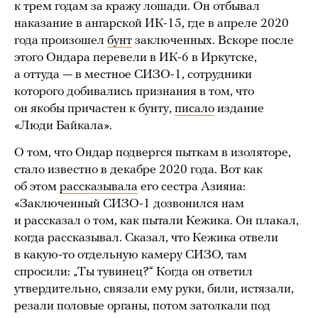
к трем годам за кражу лошади. Он отбывал
наказание в ангарской ИК-15, где в апреле 2020
года произошел
бунт
заключенных. Вскоре после
этого Ондара перевели в ИК-6 в Иркутске,
а оттуда — в местное СИЗО-1, сотрудники
которого добивались признания в том, что
он якобы причастен к бунту,
писало
издание
«Люди Байкала».
О том, что Ондар подвергся пыткам в изоляторе,
стало известно в декабре 2020 года. Вот как
об этом
рассказывала
его сестра Азияна:
«Заключенный СИЗО-1 дозвонился нам
и рассказал о том, как пытали Кежика. Он плакал,
когда рассказывал. Сказал, что Кежика отвели
в какую-то отдельную камеру СИЗО, там
спросили: „Ты тувинец?“ Когда он ответил
утвердительно, связали ему руки, били, истязали,
резали половые органы, потом затолкали под