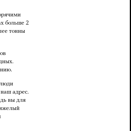
горячими
ах больше 2
олее тонны
ов
дных.
ению.
 люди
 наш адрес.
едь вы для
тяжелый
и