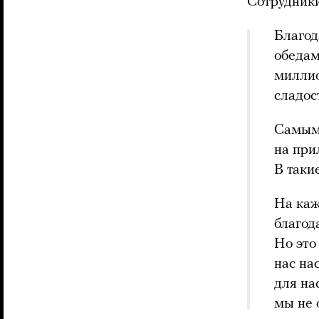
Сотрудник
Благод
обедам
миллио
сладос
Самым 
на при
В таки
На каж
благод
Но это
нас на
для на
мы не 