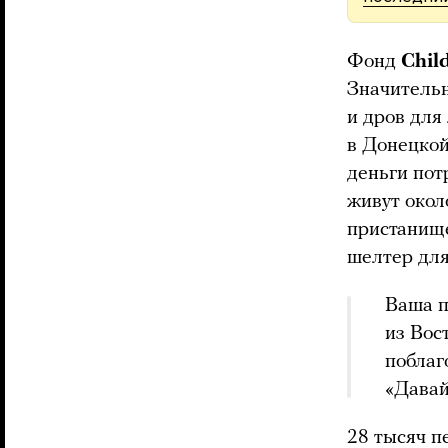
Фонд
Chil
Значительн
и дров для
в Донецкой
деньги пот
живут окол
пристанище
шелтер для
Ваша п
из Вос
поблаг
«Давай
28 тысяч 