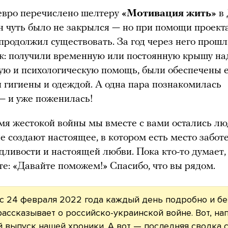
евро перечислено шелтеру
«Мотивация жить»
в 
н чуть было не закрылся — но при помощи проект
продолжил существовать. За год через него прош
к: получили временную или постоянную крышу над
ю и психологическую помощь, были обеспечены е
 гигиены и одеждой. А одна пара познакомилась
— и уже поженилась!
мя жестокой войны мы вместе с вами остались лю
е создают настоящее, в котором есть место заботе
дливости и настоящей любви. Пока кто-то думает,
те: «Давайте поможем!» Спасибо, что вы рядом.
с 24 февраля 2022 года каждый день подробно и бе
ассказывает о российско-украинской войне. Вот, на
й выпуск
нашей хроники. А вот — последняя
сводка 