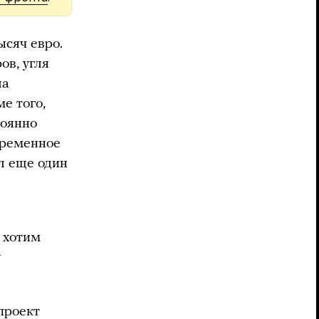
ысяч евро.
ов, угля
ла
е того,
тоянно
временное
л еще один
 хотим
у
проект