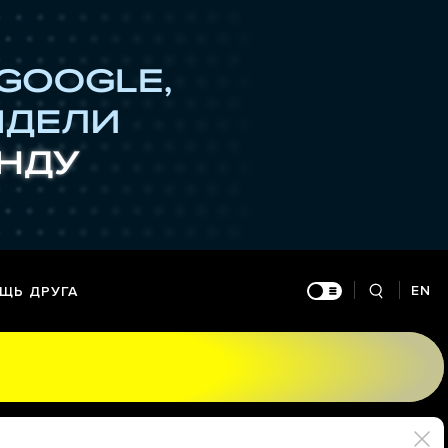
EN
ЩЬ ДРУГА