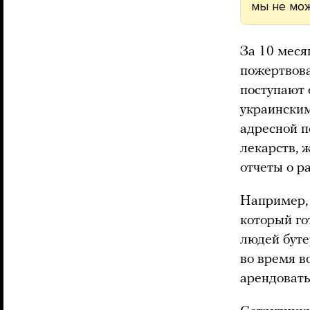
мы не мож
За 10 меся
пожертвова
поступают 
украински
адресной п
лекарств, 
отчеты о р
Например, 
который го
людей буте
во время в
арендовать