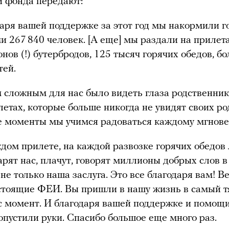
и фонда передают:
аря вашей поддержке за этот год мы накормили 
и 267 840 человек. [А еще] мы раздали на прилет
нов (!) бутербродов, 125 тысяч горячих обедов, б
тей.
сложным для нас было видеть глаза родственник
летах, которые больше никогда не увидят своих ро
е моменты мы учимся радоваться каждому мгнов
дом прилете, на каждой развозке горячих обедов
арят нас, плачут, говорят миллионы добрых слов в
 не только наша заслуга. Это все благодаря вам! В
стоящие ФЕИ. Вы пришли в нашу жизнь в самый 
с момент. И благодаря вашей поддержке и помощ
опустили руки. Спасибо большое еще много раз.