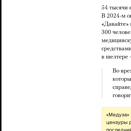
54 тысячи 
В 2024-м о
«Давайте» 
300 челове
медицинску
средствами
в шелтере 
Во вре
которы
справе
говори
«Медуза» 
цензуры р
последни