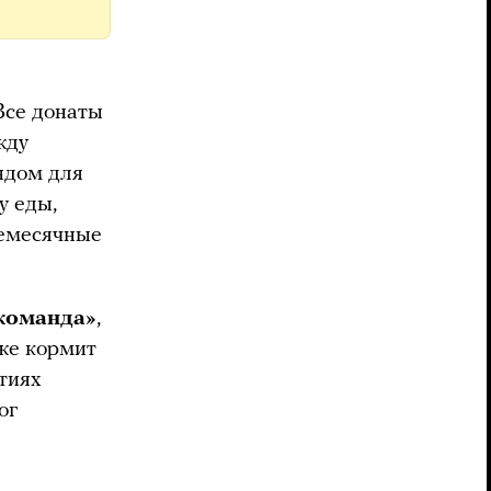
Все донаты
жду
ндом для
у еды,
жемесячные
 команда»
,
кже кормит
тиях
ог