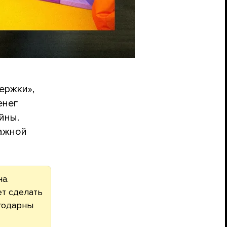
ержки»,
енег
йны.
важной
а.
ет сделать
годарны