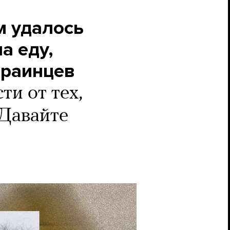
м удалось
а еду,
краинцев
и от тех,
 Давайте