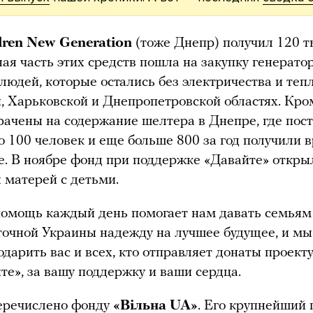
dren New Generation
(тоже Днепр) получил 120 т
ая часть этих средств пошла на закупку генератор
 людей, которые остались без электричества и теп
, Харьковской и Днепропетровской областях. Кром
рачены на содержание шелтера в Днепре, где пос
о 100 человек и еще больше 800 за год получили 
. В ноябре фонд при поддержке «Давайте» откры
 матерей с детьми.
омощь каждый день помогает нам давать семьям
точной Украины надежду на лучшее будущее, и мы
одарить вас и всех, кто отправляет донаты проект
те», за вашу поддержку и ваши сердца.
перечислено фонду
«Вiльна UA»
. Его крупнейший 