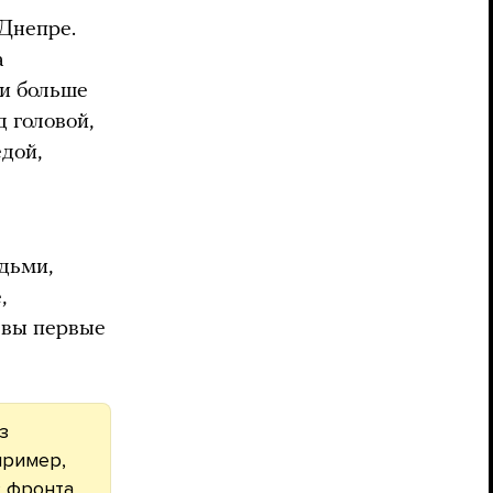
Днепре.
а
ли больше
 головой,
дой,
дьми,
,
 вы первые
з
пример,
с фронта
.