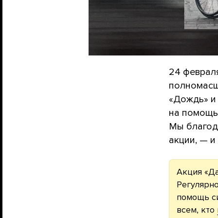
24 феврал
полномасш
«Дождь» и
на помощь
Мы благода
акции, — и
Акция «Да
Регулярно
помощь с
всем, кто