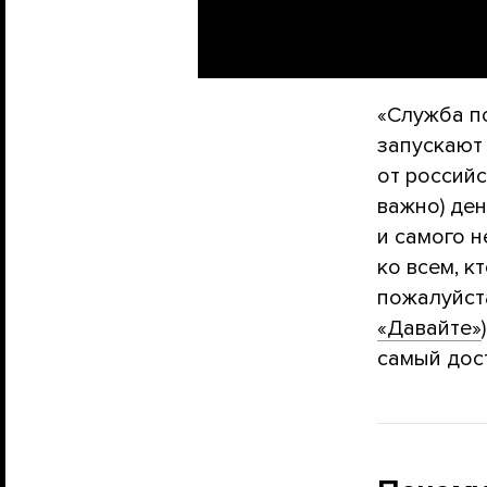
«Служба п
запускаю
от российс
важно) де
и самого 
ко всем, к
пожалуйста
«Давайте»
самый дос