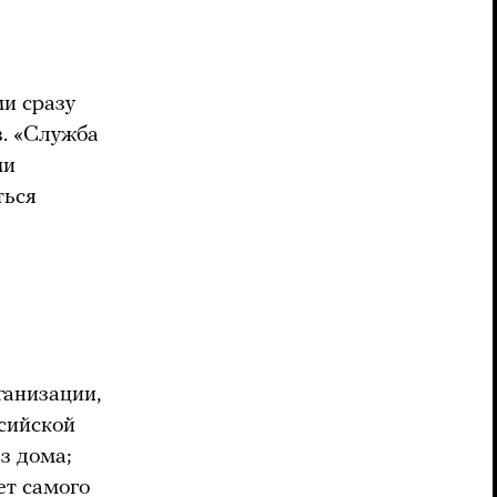
и сразу
в. «Служба
ми
ться
ганизации,
сийской
з дома;
ет самого