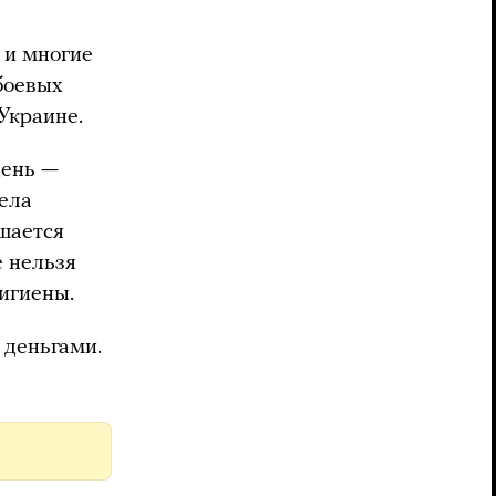
 и многие
 боевых
 Украине.
день —
села
ишается
е нельзя
гигиены.
 деньгами.