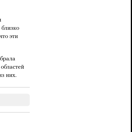
м
 близко
что эти
обрала
 областей
из них.