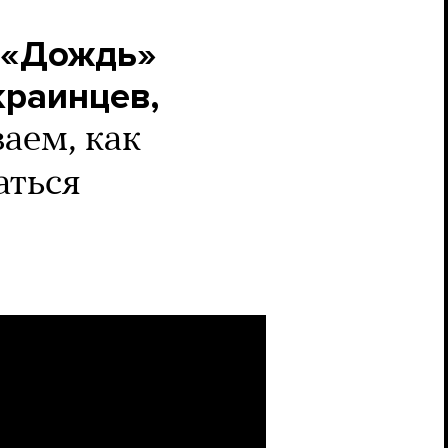
 «Дождь»
краинцев,
аем, как
аться