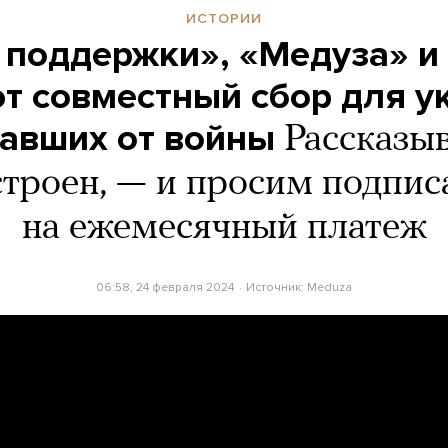
ИСТОРИИ
 поддержки», «Медуза» и
т совместный сбор для у
авших от войны
Рассказыв
строен, — и просим подпис
на ежемесячный платеж
06:58, 24 февраля 2024
Источник:
Meduza