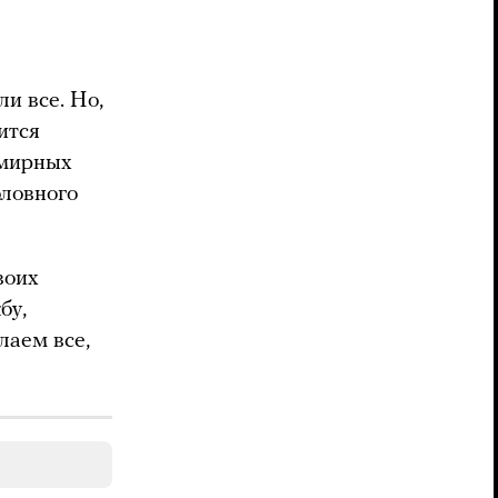
и все. Но,
ится
 мирных
оловного
воих
бу,
лаем все,