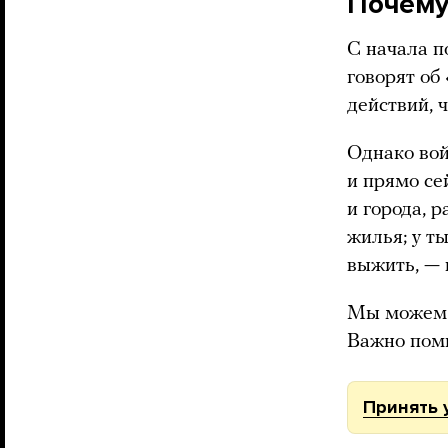
Почему
С начала п
говорят об
действий, 
Однако вой
и прямо се
и города, 
жилья; у т
выжить, — 
Мы можем 
Важно помн
Принять 