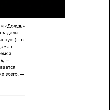
ом «Дождь»
страдали
янную (это
домов
аемся
ь, —
вается:
же всего, —