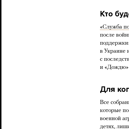
Кто бу
«Служба п
после войн
поддержки»
в Украине 
с последс
и «Дождю»
Для ко
Все собран
которые п
военной аг
детях, лиш