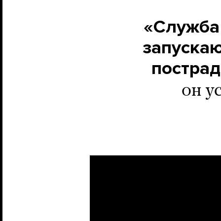
«Служба
запускаю
пострад
он у