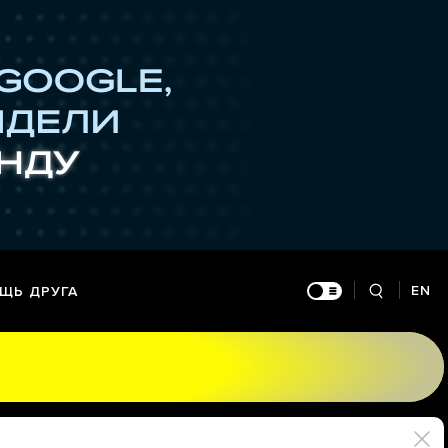
EN
ЩЬ ДРУГА