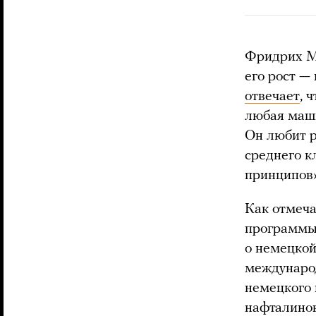
Фридрих Ме
его рост — 
отвечает
, 
любая маши
Он любит р
среднего к
принципов»
Как отмеча
программы
о немецкой
международ
немецкого 
нафталинов