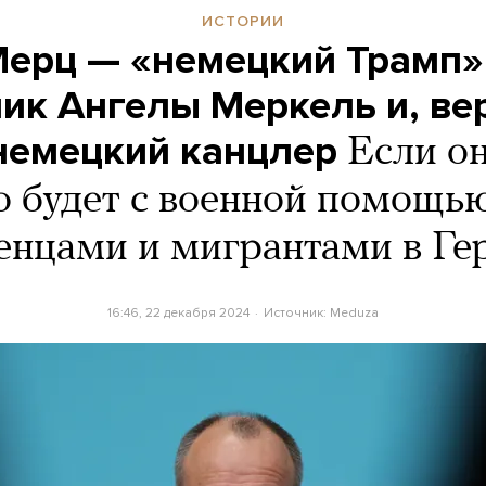
ИСТОРИИ
ерц — «немецкий Трамп»
ик Ангелы Меркель и, ве
немецкий канцлер
Если он
то будет с военной помощь
енцами и мигрантами в Г
16:46, 22 декабря 2024
Источник:
Meduza