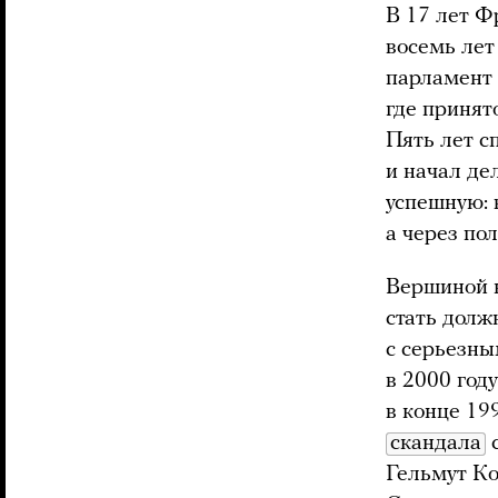
В 17 лет 
восемь лет
парламент 
где принят
Пять лет с
и начал де
успешную: 
а через по
Вершиной к
стать долж
с серьезн
в 2000 год
в конце 19
скандала
с
Гельмут Ко