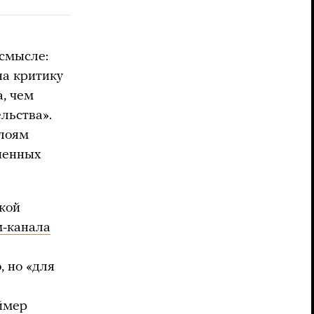
смысле:
на критику
а, чем
льства».
слоям
зненных
ской
м-канала
 но «для
ймер