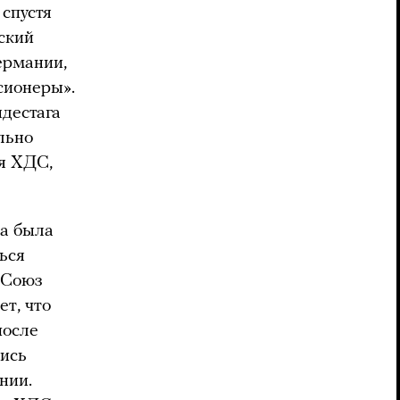
спустя
йский
ермании,
нсионеры».
ндестага
льно
ля ХДС,
на была
ься
 Союз
ет, что
после
ись
нии.