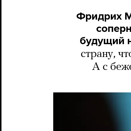
Фридрих М
соперн
будущий 
страну, ч
А с беж