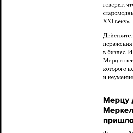
говорит
, ч
старомодны
XXI веку».
Действител
поражения 
в бизнес. 
Мерц совсе
которого н
и неумение
Мерцу 
Меркел
пришлос