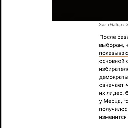
Sean Gallup / 
После раз
выборам, 
показываю
основной 
избирателе
демократы:
означает, 
их лидер, 
у Мерца, г
получилось
изменится 