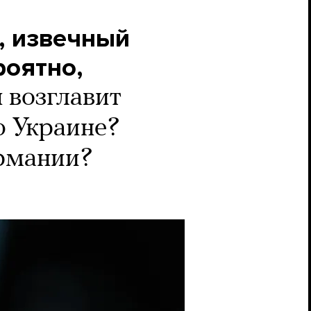
, извечный
роятно,
 возглавит
ю Украине?
ермании?