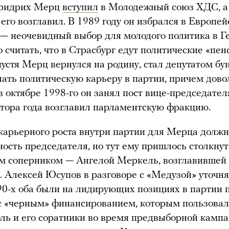
Фридрих Мерц
вступил
в Молодежный союз ХДС, а 
 его возглавил. В 1989 году он избрался в Европе
— неочевидный выбор для молодого политика в Г
о считать, что в Страсбург едут политические «пе
пустя Мерц вернулся на родину, стал депутатом бу
лать политическую карьеру в партии, причем дово
в октябре 1998-го он занял пост вице-председате
лтора года возглавил парламентскую фракцию.
арьерного роста внутри партии для Мерца долж
ность председателя, но тут ему пришлось столкнут
ым соперником — Ангелой Меркель, возглавившей
у. Алексей Юсупов в разговоре с «Медузой» уточня
90-х оба были на лидирующих позициях в партии 
 «черным» финансированием, которым пользовал
ль и его соратники во время предвыборной кампа