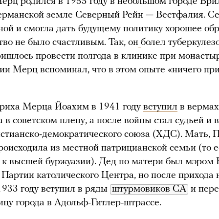
рц родился в 1955 году в небольшом городе Бри
ерманской земле Северный Рейн — Вестфалия. С
ной и смогла дать будущему политику хорошее обр
тво не было счастливым. Так, он
болел туберкулезо
ришлось провести полгода в клинике при монасты
ии Мерц вспоминал, что в этом опыте «ничего пр
риха Мерца Йоахим в 1941 году
вступил
в вермах
а в советском плену, а после войны стал судьей и 
стианско-демократического союза (ХДС). Мать, 
роисходила из местной патрицианской семьи (то е
 к высшей буржуазии). Дед по матери был мэром
в Партии католического Центра, но после прихода 
 1933 году вступил в ряды
штурмовиков СА
и пер
ицу города в Адольф-Гитлер-штрассе.