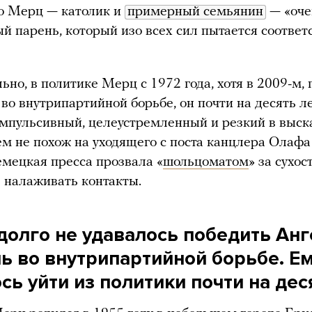
то Мерц — католик и
примерный семьянин
— «оче
й парень, который изо всех сил пытается соответ
ьно, в политике Мерц с 1972 года, хотя в 2009-м, 
во внутрипартийной борьбе, он почти на десять л
Импульсивный, целеустремленный и резкий в выск
м не похож на уходящего с поста канцлера Олафа
емецкая пресса прозвала «
шольцоматом
» за сухос
 налаживать контакты.
долго не удавалось победить Анг
ь во внутрипартийной борьбе. Е
ь уйти из политики почти на дес