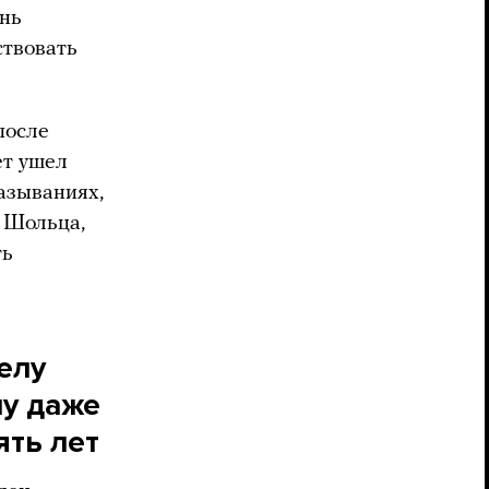
нь
ствовать
после
ет ушел
азываниях,
 Шольца,
ть
елу
му даже
ять лет