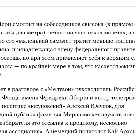
рц смотрит на собеседников свысока (в прямом 
почти два метра), летает на частных самолетах, а 
что его «маленький самолет тратит меньше топлив
на, принадлежащая члену федерального правите
оскошь, но при этом
причисляет
себя к верхним 
ласса — по крайней мере в том, что касается «жи
.
ет в разговоре с «Медузой» руководитель Россий
 Фонда имени Фридриха Эберта и автор
телегра
 политике «юсуповский» Алексей Юсупов, для
ной публики фамилия Мерца может звучать ново,
избирателя это отсылка к прошлому, несколько
ая ассоциация». А немецкий политолог Кай Арха