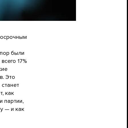
 досрочным
 пор были
 всего 17%
кие
в. Это
 станет
, как
и партии,
у — и как