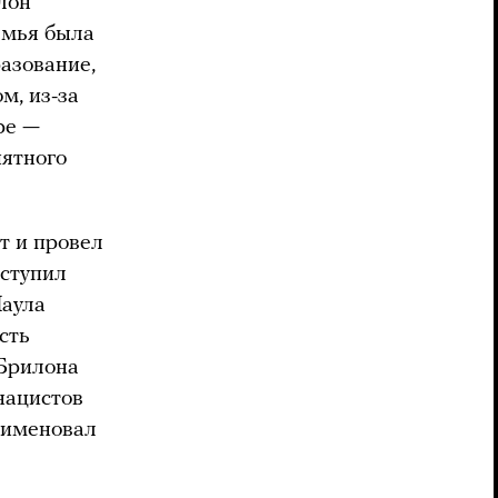
лон
емья была
азование,
м, из-за
ре —
иятного
т и провел
вступил
Паула
сть
 Брилона
нацистов
еименовал