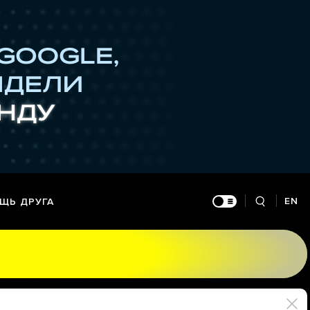
EN
ЩЬ ДРУГА