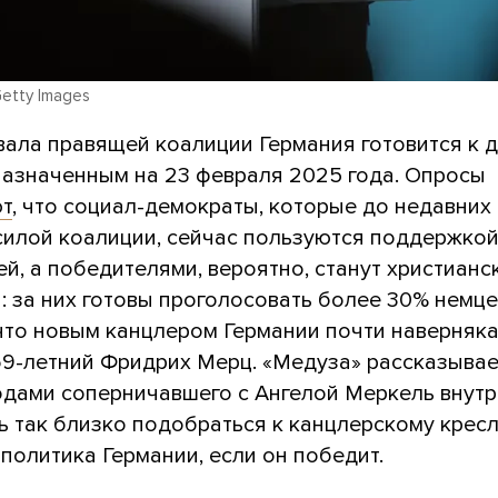
Getty Images
вала правящей коалиции Германия готовится к
назначенным на 23 февраля 2025 года. Опросы
т
, что социал-демократы, которые до недавних
силой коалиции, сейчас пользуются поддержкой
й, а победителями, вероятно, станут христианс
 за них готовы проголосовать более 30% немце
что новым канцлером Германии почти наверняка
69-летний Фридрих Мерц. «Медуза» рассказывает
одами соперничавшего с Ангелой Меркель внутр
 так близко подобраться к канцлерскому кресл
политика Германии, если он победит.