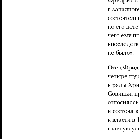
Фридрих Ме
в западног
состоятель
но его детс
чего ему п
впоследств
не было».
Отец Фрид
четыре год
в ряды Хри
Совиньи, п
относилась
и состоял 
к власти в
главную ул