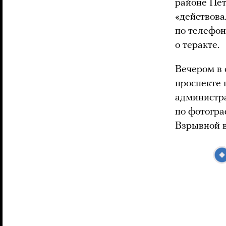
районе Пет
«действова
по телефон
о теракте.
Вечером в 
проспекте 
администра
по фотогра
Взрывной в