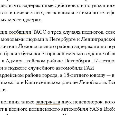
явили, что задержанные действовали по указания
 или неизвестных, связавшихся с ними по телеф
ных мессенджерах.
иции
сообщили
ТАСС о трех случаях поджогов, со
 молодыми людьми в Петербурге и Ленинградской
 жителя Ломоносовского района задержали по по
 он бросил бутылки с горючей смесью в здание обл
 в Адмиралтейском районе Петербурга. 17-летн
и в поджоге служебного автомобиля ГАИ
ардейском районе города, а 18-летнего юношу — в
анкомата в Кингисеппском районе Ленобласти. Вс
ли.
 полиция также
задержала
двух пенсионерок, кот
т в поджоге полицейского автомобиля УАЗ в Выб