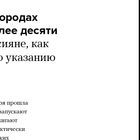
городах
лее десяти
сияне, как
о указанию
бря прошла
 запускают
жигают
ктически
ьких