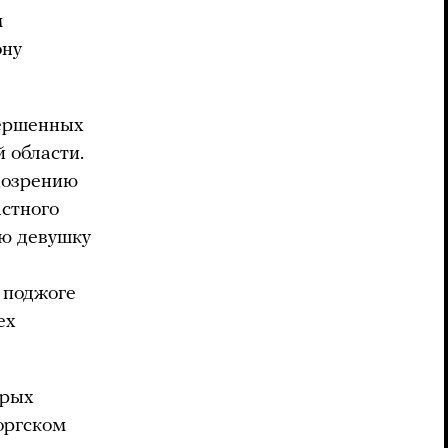
м
ону
вершенных
 области.
дозрению
астного
юю девушку
 поджоге
ех
орых
оргском