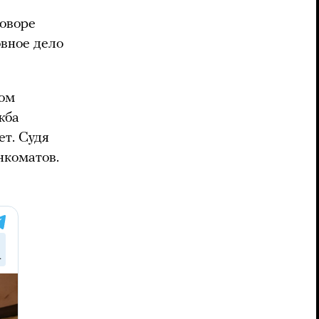
говоре
овное дело
ком
жба
ет. Судя
нкоматов.