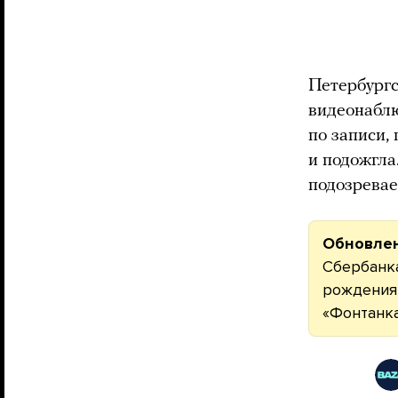
Петербург
видеонаблю
по записи,
и подожгла
подозрева
Обновле
Сбербанка
рождения,
«Фонтанка