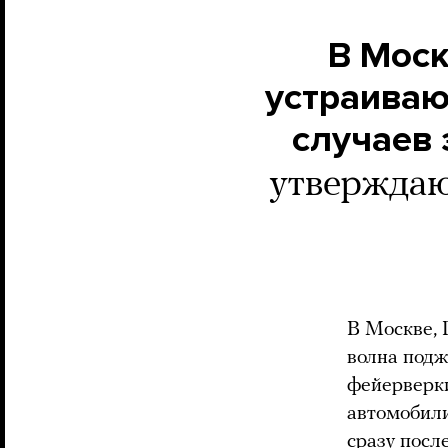
В Моск
устраиваю
случаев 
утверждаю
В Москве, 
волна подж
фейерверки
автомобил
сразу посл