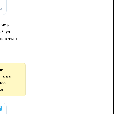
амер
. Судя
дкостью
ии
 года
ила
ме.