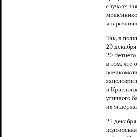
случаях за
мошенников
и в различ
Так, в пол
20 декабря
20-летнего
в том, что
военкомата
заподозрил
в Красногв
уличного б
их задержа
21 декабря
подозреваю