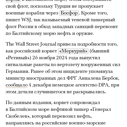
свой флот, поскольку Турция не пропускает
военные корабли через
Босфор
. Кроме того,
пишет WSJ, так называемый теневой танкерный
флот России в обход западных санкций перевозит
по Балтийскому морю нефть и оружие.
The Wall Street Journal привела подробности того,
как российский корвет
«Меркурий»
(бывший
«Ретивый») 26 ноября 2024 года выпустил
сигнальные ракеты по вертолету вооруженных сил
Германии. Ранее об этом инциденте упомянула
министр иностранных дел ФРГ Анналена Бербок,
сообщало
4 декабря немецкое агентство DPA, при
этом детали случившегося не раскрывались.
По данным издания, корвет сопровождал
в Балтийском море нефтяной танкер «Генерал
Скобелев», который перевозил нефть,
направляясь на российские военно-морские