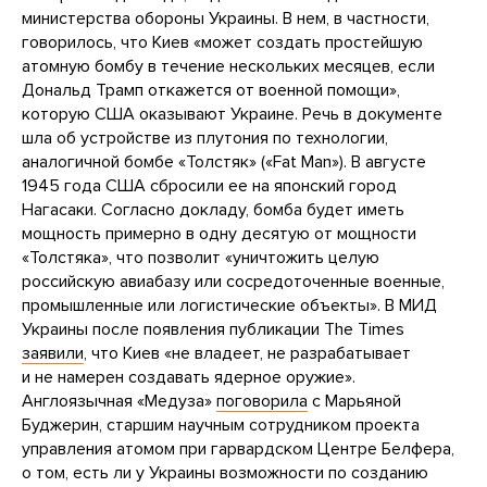
министерства обороны Украины. В нем, в частности,
говорилось, что Киев «может создать простейшую
атомную бомбу в течение нескольких месяцев, если
Дональд Трамп откажется от военной помощи»,
которую США оказывают Украине. Речь в документе
шла об устройстве из плутония по технологии,
аналогичной бомбе «Толстяк» («Fat Man»). В августе
1945 года США сбросили ее на японский город
Нагасаки. Согласно докладу, бомба будет иметь
мощность примерно в одну десятую от мощности
«Толстяка», что позволит «уничтожить целую
российскую авиабазу или сосредоточенные военные,
промышленные или логистические объекты». В МИД
Украины после появления публикации The Times
заявили
, что Киев «не владеет, не разрабатывает
и не намерен создавать ядерное оружие».
Англоязычная «Медуза»
поговорила
с Марьяной
Буджерин, старшим научным сотрудником проекта
управления атомом при гарвардском Центре Белфера,
о том, есть ли у Украины возможности по созданию