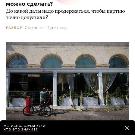
можно сделать?
До какой даты надо продержаться, чтобы партию
точно допустили?
7 карточек
2 дня назад
РАЗБОР
МЫ ИСПОЛЬЗУЕМ КУКИ!
Почти неделю назад в ресторане
ЧТО ЭТО ЗНАЧИТ?