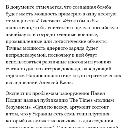
В документе отмечается, что созданная бомба
будет иметь мощность примерно в одну десятую
от мощности «Толстяка». «Этого было бы
достаточно, чтобы уничтожить целую российскую
авиабазу или сосредоточенные военные,
промышленные или логистические объекты.
Точная мощность ядерного заряда будет
непредсказуемой, поскольку в ней будут
использоваться различные изотопы плутония», —
считает один из авторов доклада, заведующий
отделом Национального института стратегических
исследований Алексей Ежак.
Эксперт по проблемам разоружения Павел
Подвиг
назвал
публикацию The Times «полным
безумием». «Судя по всему, аргумент состоит
в том, что у Украины есть семь тонн плутония,
который она может использовать для создания
„сотен видов оружия“. Однако весь этот плутоний