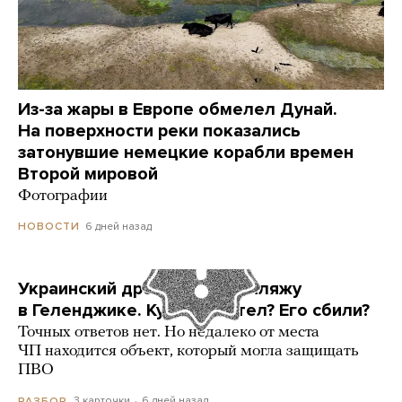
Из-за жары в Европе обмелел Дунай.
На поверхности реки показались
затонувшие немецкие корабли времен
Второй мировой
Фотографии
6 дней назад
НОВОСТИ
Украинский дрон попал по пляжу
в Геленджике. Куда он летел? Его сбили?
Точных ответов нет. Но недалеко от места
ЧП находится объект, который могла защищать
ПВО
3 карточки
6 дней назад
РАЗБОР