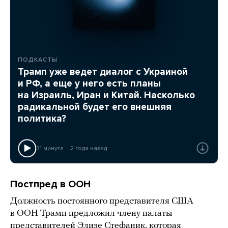
ПОДКАСТЫ
Трамп уже ведет диалог с Украиной
и РФ, а еще у него есть планы
на Израиль, Иран и Китай. Насколько
радикальной будет его внешняя
политика?
31 минута
2 года назад
Постпред в ООН
Должность постоянного представителя США
в ООН Трамп предложил члену палаты
представителей Элизе Стефаник, которая