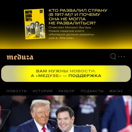
Перейти
к
материалам
НОВОСТИ
ИСТОРИИ
РАЗБОР
ПОДКАСТЫ
МАГАЗ
П