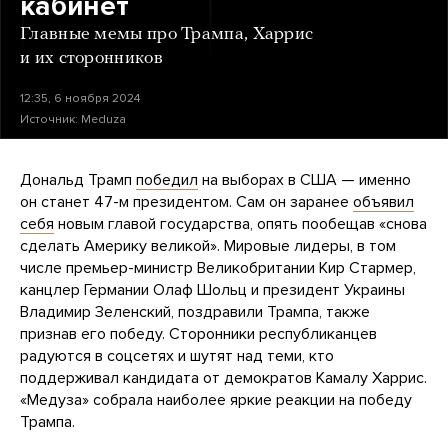
кабинет
Главные мемы про Трампа, Харрис
и их сторонников
12:35, 6 ноября 2024
Источник:
Meduza
Дональд Трамп
победил
на выборах в США — именно
он станет 47-м президентом. Сам он заранее
объявил
себя
новым главой государства, опять пообещав «снова
сделать Америку великой». Мировые лидеры, в том
числе премьер-министр Великобритании Кир Стармер,
канцлер Германии Олаф Шольц и президент Украины
Владимир Зеленский, поздравили Трампа, также
признав его победу. Сторонники республиканцев
радуются в соцсетях и шутят над теми, кто
поддерживал кандидата от демократов Камалу Харрис.
«Медуза» собрала наиболее яркие реакции на победу
Трампа.