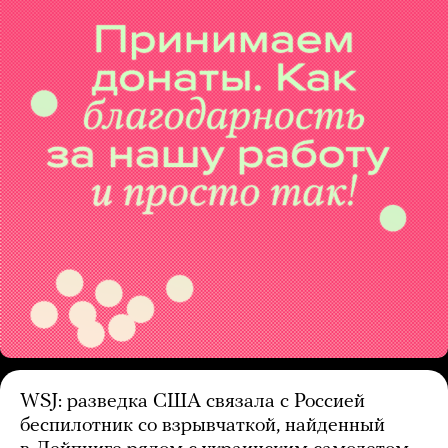
WSJ: разведка США связала с Россией
беспилотник со взрывчаткой, найденный