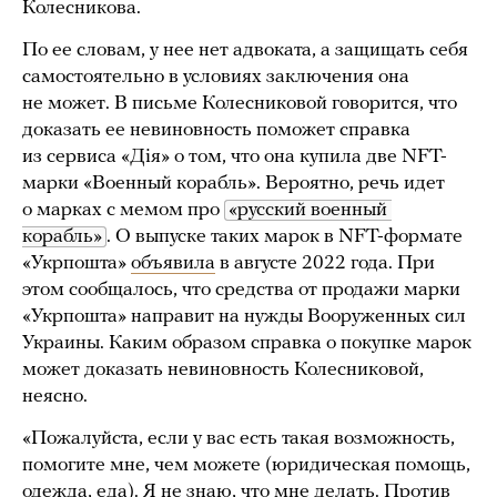
Колесникова.
По ее словам, у нее нет адвоката, а защищать себя
самостоятельно в условиях заключения она
не может. В письме Колесниковой говорится, что
доказать ее невиновность поможет справка
из сервиса «Дiя» о том, что она купила две NFT-
марки «Военный корабль». Вероятно, речь идет
о марках с мемом про
«русский военный 
корабль»
. О выпуске таких марок в NFT-формате
«Укрпошта»
объявила
в августе 2022 года. При
этом сообщалось, что средства от продажи марки
«Укрпошта» направит на нужды Вооруженных сил
Украины. Каким образом справка о покупке марок
может доказать невиновность Колесниковой,
неясно.
«Пожалуйста, если у вас есть такая возможность,
помогите мне, чем можете (юридическая помощь,
одежда, еда). Я не знаю, что мне делать. Против