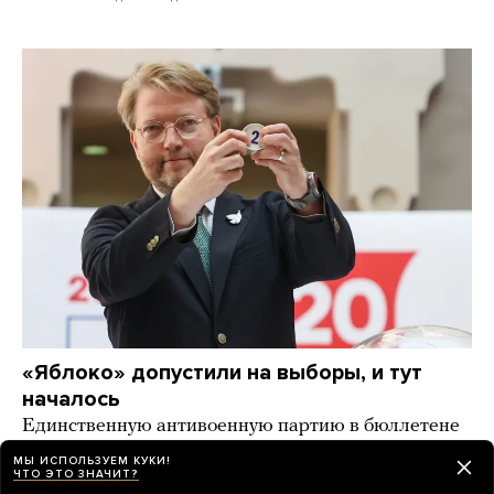
«Яблоко» допустили на выборы, и тут
началось
Единственную антивоенную партию в бюллетене
поддержали молодые люди в соцсетях и уехавшая
МЫ ИСПОЛЬЗУЕМ КУКИ!
оппозиция. Ее уже требуют снять с выборов
ЧТО ЭТО ЗНАЧИТ?