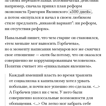
за своих нерешительных половинчатых действий:
например, сначала принял план реформ
экономиста Григория Явлинского
«500 дней»
,
а потом «испугался и начал в своем любимом
стиле предлагать „никакой вариант“: ни реформ,
ни отсутствия реформ».
Навальный пишет, что чем старше он становился,
«тем меньше мог выносить Горбачева»,
но к моменту написания мемуаров все же смягчил
свое отношение — «хотя бы потому, что он оказался
совершенно не коррумпированным человеком».
Политик считает это «уникальным явлением».
Каждый имевший власть во время транзита
от социализма к капитализму хотел урвать
побольше, и почти все успешно это сделали. <…>
А Горбачев ушел ни с чем. У него были
совершенно колоссальные возможности для
обогащения. <…> Он легко мог забрать себе