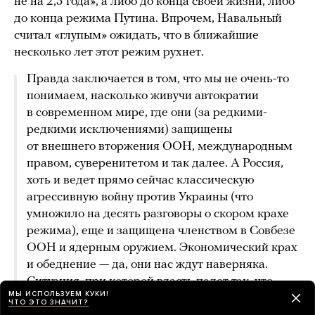
не на 2,5 года», а либо до конца своей жизни, либо
до конца режима Путина. Впрочем, Навальный
считал «глупым» ожидать, что в ближайшие
несколько лет этот режим рухнет.
Правда заключается в том, что мы не очень-то
понимаем, насколько живучи автократии
в современном мире, где они (за редкими-
редкими исключениями) защищены
от внешнего вторжения ООН, международным
правом, суверенитетом и так далее. А Россия,
хоть и ведет прямо сейчас классическую
агрессивную войну против Украины (что
умножило на десять разговоры о скором крахе
режима), еще и защищена членством в Совбезе
ООН и ядерным оружием. Экономический крах
и обеднение — да, они нас ждут наверняка.
Ситуация, при которой власть падет так, что
МЫ ИСПОЛЬЗУЕМ КУКИ!
ее обломки, падая, откроют двери тюрем,
ЧТО ЭТО ЗНАЧИТ?