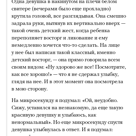
Одна девушка в накинутом на плечи белом
свитере (вечерами было еще прохладно)
крутила головой, все разглядывая. Она смешно
задрала руки, вытянув их вертикально вверх —
такой очень детский жест, когда ребенка
переполняет восторг и ликование и ему
немедленно хочется что-то сделать. На лице
у нее был написан такой классный, именно
детский восторг, — она прямо говорила всем
своим видом: «Ну здорово же все! Посмотрите,
как все хорошо!» — что я не сдержал улыбку,
глядя на нее. И в этот момент она посмотрела
в мою сторону.
На микросекунду я подумал: «Ой, неудобно.
Сижу, уставился на незнакомую, да еще такую
красивую девушку и улыбаюсь, как
ненормальный». Но еще микросекунду спустя
девушка улыбнулась в ответ. И я подумал: