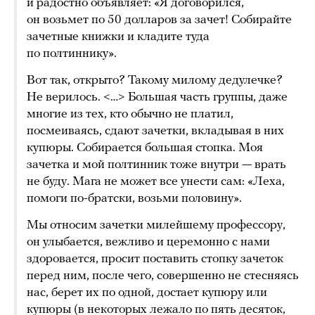
и радостно объявляет: «Я договорился,
он возьмет по 50 долларов за зачет! Собирайте
зачетные книжки и кладите туда
по полтиннику».
Вот так, открыто? Такому милому дедулечке?
Не верилось. <…> Большая часть группы, даже
многие из тех, кто обычно не платил,
посмеиваясь, сдают зачетки, вкладывая в них
купюры. Собирается большая стопка. Моя
зачетка и мой полтинник тоже внутри — врать
не буду. Мага не может все унести сам: «Леха,
помоги по-братски, возьми половину».
Мы относим зачетки милейшему профессору,
он улыбается, вежливо и церемонно с нами
здоровается, просит поставить стопку зачеток
перед ним, после чего, совершенно не стесняясь
нас, берет их по одной, достает купюру или
купюры (в некоторых лежало по пять десяток,