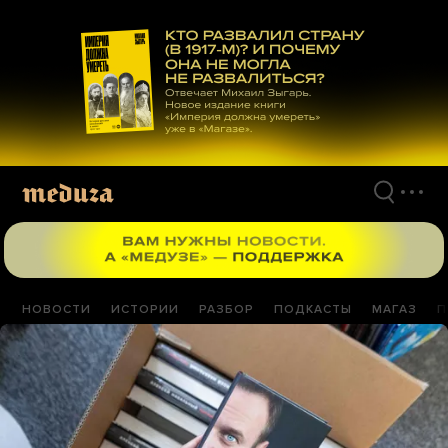
Перейти
к
материалам
НОВОСТИ
ИСТОРИИ
РАЗБОР
ПОДКАСТЫ
МАГАЗ
П