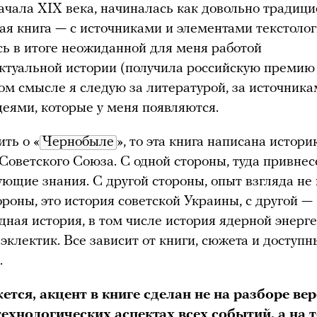
ачала XIX века, начиналась как довольно традиц
ая книга — с источниками и элементами текстолог
сь в итоге неожиданной для меня работой
ктуальной истории (получила российскую премию 
том смысле я следую за литературой, за источника
деями, которые у меня появляются.
ить о «
Чернобыле
», то эта книга написана истор
Советского Союза. С одной стороны, туда привне
ующие знания. С другой стороны, опыт взгляда не
ороны, это история советской Украины, с другой —
ная история, в том числе история ядерной энерге
 эклектик. Все зависит от книги, сюжета и доступн
.
ется, акцент в книге сделан не на разборе ве
технологических аспектах всех событий, а на 