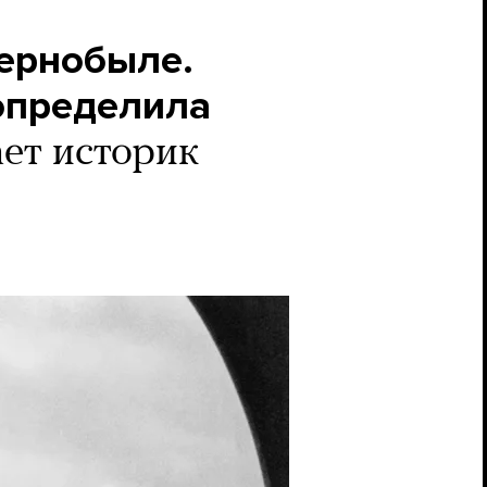
Чернобыле.
определила
ет историк