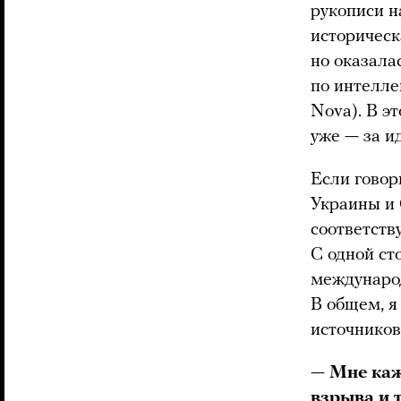
рукописи н
историческ
но оказала
по интелле
Nova). В э
уже — за и
Если говор
Украины и 
соответств
С одной ст
международ
В общем, я
источников
—
Мне каж
взрыва и 