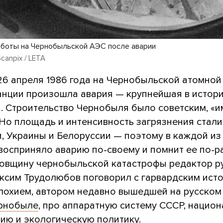
боты на Чернобыльской АЭС после аварии
canpix / LETA
 26 апреля 1986 года на Чернобыльской атомной
анции произошла авария — крупнейшая в истор
и. Строительство Чернобыля было советским, «
 Но площадь и интенсивность загрязнения стал
и, Украины и Белоруссии — поэтому в каждой из
восприняло аварию по-своему и помнит ее по-р
довщину чернобыльской катастрофы редактор р
сим Трудолюбов поговорил с гарвардским ист
лохием, автором недавно вышедшей на русском
ернобыле
, про аппаратную систему СССР, нацио
ию и экологическую политику.