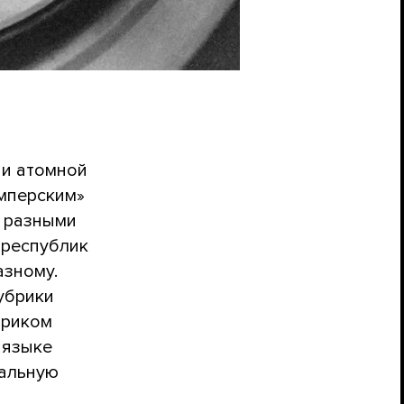
ии атомной
имперским»
и разными
 республик
азному.
убрики
ориком
 языке
нальную