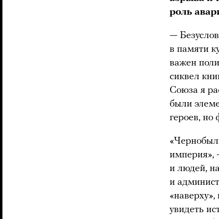
роль авар
— Безуслов
в памяти к
важен поли
сиквел кни
Союза я ра
были элеме
героев, но 
«Чернобыль
империя», 
и людей, н
и админист
«наверху»,
увидеть ис