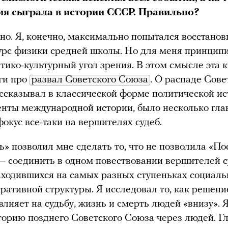
ия сыграла в истории СССР. Правильно?
но. Я, конечно, максимально попытался восстанов
урс физики средней школы. Но для меня принцип
тико-культурный угол зрения. В этом смысле эта 
ги про
развал Советского Союза
. О распаде Сове
ссказывал в классической форме политической ис
нты международной истории, было несколько гл
фокус все-таки на вершителях судеб.
» позволил мне сделать то, что не позволила «П
— соединить в одном повествовании вершителей с
аходившихся на самых разных ступеньках социаль
ративной структуры. Я исследовал то, как решени
 влияет на судьбу, жизнь и смерть людей «внизу». 
торию позднего Советского Союза через людей. 