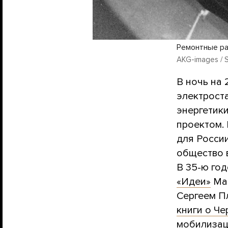
Ремонтные ра
AKG-images / S
В ночь на
электрост
энергетик
проектом.
для Росси
общество 
В 35-ю го
«Идеи»
Мак
Сергеем П
книги о Ч
мобилизац