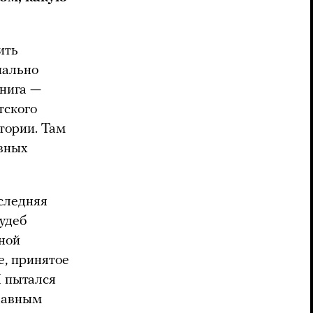
ить
иально
книга —
тского
тории. Там
авных
оследняя
удеб
ной
е, принятое
Я пытался
Главным