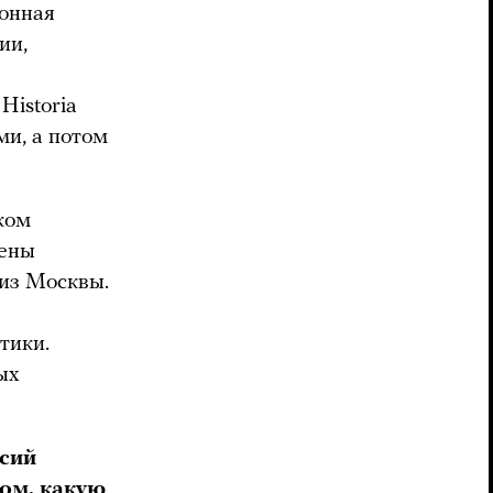
ионная
ии,
Historia
ми, а потом
иком
сены
 из Москвы.
тики.
ых
рсий
том, какую