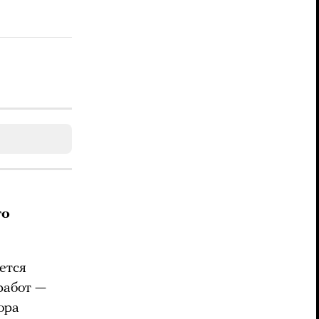
го
ется
работ —
ора