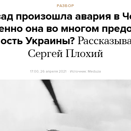
РАЗБОР
зад произошла авария в 
енно она во многом пред
ость Украины?
Рассказыва
Сергей Плохий
17:00, 26 апреля 2021
Источник:
Meduza