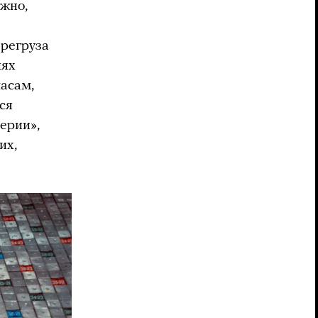
жно,
ерегруза
иях
асам,
ся
ерии»,
их,