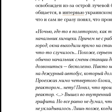
освобожден из-за острой лучевой 
общается, в
интервью
украинскому
что и сам не сразу понял, что пр
«Ночью, где-то в полвторого, как т
начальник химцеха. Причем не с раб
город, окна выходили прямо на ста
что-то случилось… Похоже, серьезн
обычно начальник смены станции д
дозвониться — бесполезно. Никто не
на дежурный автобус, который дол
Проезжая мимо четвертого блока, у
реактором… нету! Понял, что произ
реактор. <…> Вышел во внутренний 
графита. Но все равно не думал, чт
не укладывалось. Лишь позже, ког