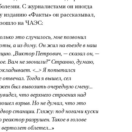
болезни. С журналистами он иногда
 изданию «Факты» он рассказывал,
оизошло на ЧАЭС:
олько это случилось, мне позвонил
оты, а из дому. Он жил на въезде в наш
нцию. „Виктор Петрович, — сказал он, —
ое. Вам не звонили?“ Странно, думаю,
окладывает. <…> Я попытался
 отвечал. Тогда я вышел, сел
жен был вывозить очередную смену…
видел, что верхнего строения над
ошел взрыв. Но не думал, что это
двор станции. Гляжу: под ногами куски
о реактор разрушен. Такое в голове
да вертолет облетел…»