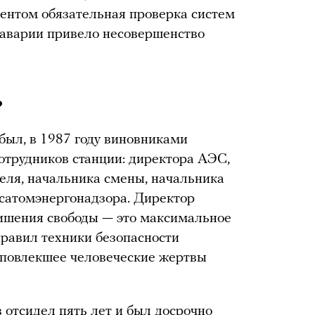
ентом обязательная проверка систем
к аварии привело несовершенство
?
был, в 1987 году виновниками
отрудников станции: директора АЭС,
теля, начальника смены, начальника
осатомэнергонадзора. Директор
лишения свободы — это максимальное
правил техники безопасности
 повлекшее человеческие жертвы
отсидел пять лет и был досрочно