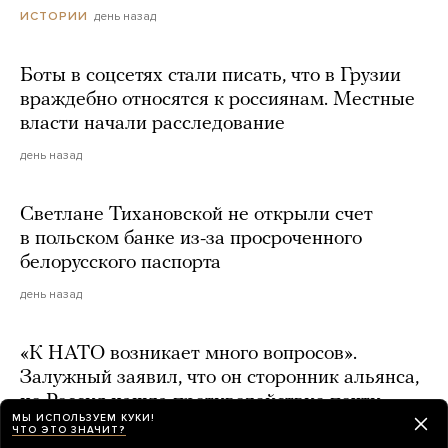
день назад
ИСТОРИИ
Боты в соцсетях стали писать, что в Грузии
враждебно относятся к россиянам. Местные
власти начали расследование
день назад
Светлане Тихановской не открыли счет
в польском банке из-за просроченного
белорусского паспорта
день назад
«К НАТО возникает много вопросов».
Залужный заявил, что он сторонник альянса,
но Россия нашла противодействие почти
МЫ ИСПОЛЬЗУЕМ КУКИ!
всему оружию блока
ЧТО ЭТО ЗНАЧИТ?