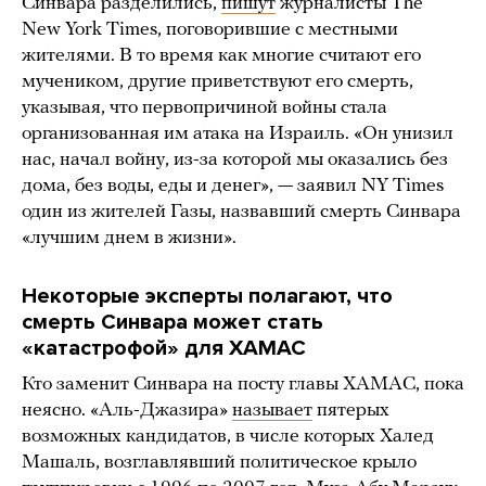
Синвара разделились,
пишут
журналисты The
New York Times, поговорившие с местными
жителями. В то время как многие считают его
мучеником, другие приветствуют его смерть,
указывая, что первопричиной войны стала
организованная им атака на Израиль. «Он унизил
нас, начал войну, из-за которой мы оказались без
дома, без воды, еды и денег», — заявил NY Times
один из жителей Газы, назвавший смерть Синвара
«лучшим днем в жизни».
Некоторые эксперты полагают, что
смерть Синвара может стать
«катастрофой» для ХАМАС
Кто заменит Синвара на посту главы ХАМАС, пока
неясно. «Аль-Джазира»
называет
пятерых
возможных кандидатов, в числе которых Халед
Машаль, возглавлявший политическое крыло