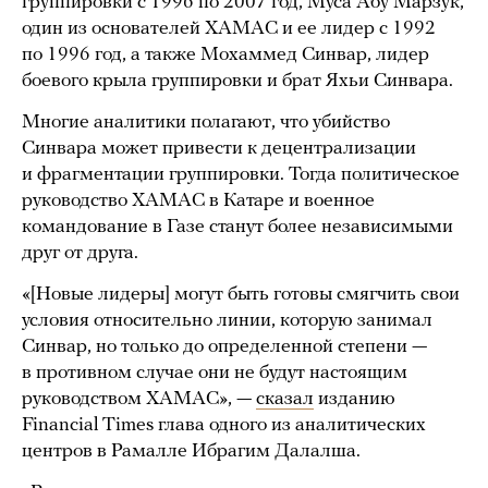
группировки с 1996 по 2007 год, Муса Абу Марзук,
один из основателей ХАМАС и ее лидер с 1992
по 1996 год, а также Мохаммед Синвар, лидер
боевого крыла группировки и брат Яхьи Синвара.
Многие аналитики полагают, что убийство
Синвара может привести к децентрализации
и фрагментации группировки. Тогда политическое
руководство ХАМАС в Катаре и военное
командование в Газе станут более независимыми
друг от друга.
«[Новые лидеры] могут быть готовы смягчить свои
условия относительно линии, которую занимал
Синвар, но только до определенной степени —
в противном случае они не будут настоящим
руководством ХАМАС», —
сказал
изданию
Financial Times глава одного из аналитических
центров в Рамалле Ибрагим Далалша.