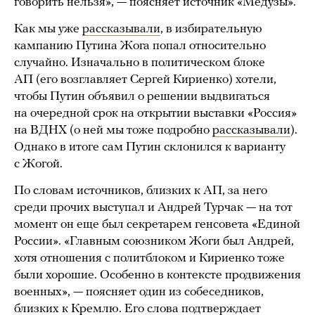
говорить нельзя», — поясняет источник «Медузы».
Как мы уже
рассказывали
, в избирательную
кампанию Путина Жога попал относительно
случайно. Изначально в политическом блоке
АП (его возглавляет Сергей Кириенко) хотели,
чтобы Путин объявил о решении выдвигаться
на очередной срок на открытии выставки «Россия»
на ВДНХ (о ней мы тоже подробно
рассказывали
).
Однако в итоге сам Путин склонился к варианту
с Жогой.
По словам источников, близких к АП, за него
среди прочих выступал и Андрей Турчак — на тот
момент он еще был секретарем генсовета «Единой
России». «Главным союзником Жоги был Андрей,
хотя отношения с политблоком и Кириенко тоже
были хорошие. Особенно в контексте продвижения
военных», — поясняет один из собеседников,
близких к Кремлю. Его слова подтверждает