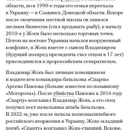
области, но в 1990-е годы его семья переехала
в Украину — в Славянск Донецкой области. Вскоре
после окончания местной школы он занялся
мелким бизнесом (стал продавать рыбу), к началу
2010-х у Жоги было несколько торговых точек.
Потом на востоке Украины начался вооруженный
конфликт, и Жога вместе с сыном Владимиром
(будущий полпред президента стал отцом в 17 лет)
присоединился к пророссийским сепаратистам.
Владимир Жога был личным помощником
и водителем командира батальона «Спарта»
Арсена Павлова (больше известен по позывному
«Моторола»). После
убийства
Павлова в 2016 году
«Спарту» возглавил Владимир Жога, а его отец
получил пост начальника штаба батальона.
В 2022-м, уже после начала полномасштабного
российского вторжения в Украину, Жога-младший
погиб, «Спарту» возглавил Жога-старший. Вскоре,