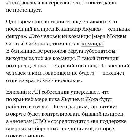
«потерялся» и на серьезные должности давно
не претендует.
Одновременно источники подчеркивают, что
последний полпред Владимир Якушев — «сильная
фигура». «Это человек из команды [мэра Москвы
Сергея] Собянина, тюменская
команда
.
В большинстве регионов округа губернаторы —
выходцы из той же команды. В такой ситуации
полпред для них — старший товарищ. Но внешний
человек таким товарищем не будет», — поясняет
один из уральских чиновников.
Близкий к АП собеседник утверждает, что
по крайней мере пока Якушев и Жога будут
работать в связке. По его данным, «политику»
в округе будет контролировать бывший полпред,
а «ветеран
СВО
» сосредоточится «на поддержке
военных и оборонных предприятий, которых
в округе много».