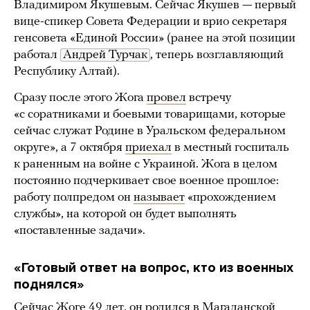
Владимиром Якушевым. Сейчас Якушев — первый
вице-спикер Совета Федерации и врио секретаря
генсовета «Единой России» (ранее на этой позиции
работал
Андрей Турчак
, теперь возглавляющий
Республику Алтай).
Сразу после этого Жога
провел
встречу
«с соратниками и боевыми товарищами, которые
сейчас служат Родине в Уральском федеральном
округе», а 7 октября
приехал
в местный госпиталь
к раненным на войне с Украиной. Жога в целом
постоянно подчеркивает свое военное прошлое:
работу полпредом он
называет
«прохождением
службы», на которой он будет выполнять
«поставленные задачи».
«Готовый ответ на вопрос, кто из военных
поднялся»
Сейчас Жоге 49 лет, он
родился
в Магаданской