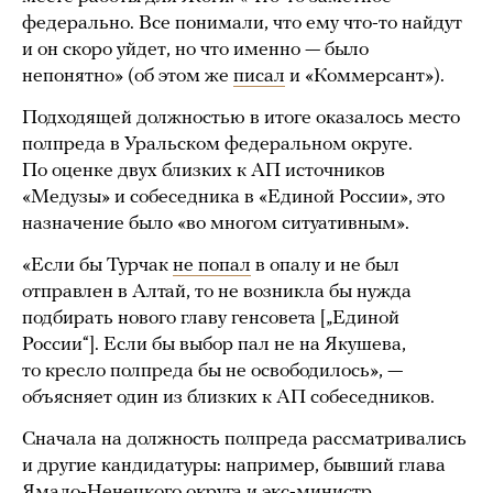
федерально. Все понимали, что ему что-то найдут
и он скоро уйдет, но что именно — было
непонятно» (об этом же
писал
и «Коммерсант»).
Подходящей должностью в итоге оказалось место
полпреда в Уральском федеральном округе.
По оценке двух близких к АП источников
«Медузы» и собеседника в «Единой России», это
назначение было «во многом ситуативным».
«Если бы Турчак
не попал
в опалу и не был
отправлен в Алтай, то не возникла бы нужда
подбирать нового главу генсовета [„Единой
России“]. Если бы выбор пал не на Якушева,
то кресло полпреда бы не освободилось», —
объясняет один из близких к АП собеседников.
Сначала на должность полпреда рассматривались
и другие кандидатуры: например, бывший глава
Ямало-Ненецкого округа и экс-министр