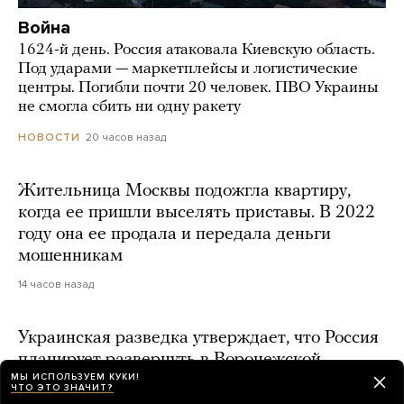
Война
1624-й день. Россия атаковала Киевскую область.
Под ударами — маркетплейсы и логистические
центры. Погибли почти 20 человек. ПВО Украины
не смогла сбить ни одну ракету
20 часов назад
НОВОСТИ
Жительница Москвы подожгла квартиру,
когда ее пришли выселять приставы. В 2022
году она ее продала и передала деньги
мошенникам
14 часов назад
Украинская разведка утверждает, что Россия
планирует развернуть в Воронежской
МЫ ИСПОЛЬЗУЕМ КУКИ!
области ракетное подразделение КНДР
ЧТО ЭТО ЗНАЧИТ?