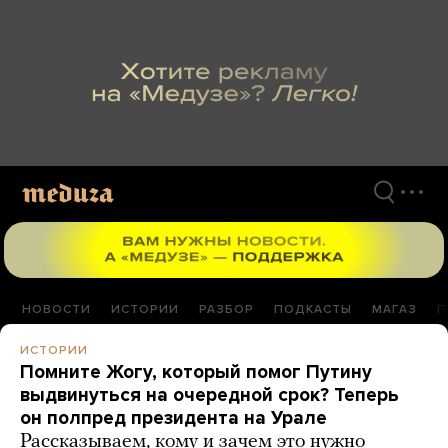
Перейти
к
материалам
НОВОСТИ
ИСТОРИИ
РАЗБОР
ПОДКАСТЫ
МАГАЗ
П
ИСТОРИИ
Помните Жогу, который помог Путину
выдвинуться на очередной срок? Теперь
он полпред президента на Урале
Рассказываем, кому и зачем это нужно