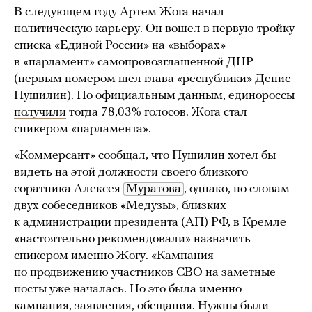
В следующем году Артем Жога начал
политическую карьеру. Он вошел в первую тройку
списка «Единой России» на «выборах»
в «парламент» самопровозглашенной ДНР
(первым номером шел глава «республики» Денис
Пушилин). По официальным данным, единороссы
получили
тогда 78,03% голосов. Жога стал
спикером «парламента».
«Коммерсант»
сообщал
, что Пушилин хотел бы
видеть на этой должности своего близкого
соратника Алексея
Муратова
, однако, по словам
двух собеседников «Медузы», близких
к администрации президента (АП) РФ, в Кремле
«настоятельно рекомендовали» назначить
спикером именно Жогу. «Кампания
по продвижению участников СВО на заметные
посты уже началась. Но это была именно
кампания, заявления, обещания. Нужны были