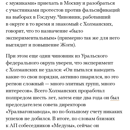
с мужиками» приехать в Москву и разобраться
с участниками протестов против фальсификаций
на выборах в Госдуму. Чиновник, работавший
в округе в то время и знакомый с Холманских,
говорит, что то назначение «было
экспериментальным» (примерно так же для него
выглядит и повышение Жоги).
При этом еще один чиновник из Уральского
федерального округа уверен, что эксперимент
с Холманских не удался: «Он пытался наводить
какие-то свои порядки, активно пиарился, но это
регион сложный — много элитных групп, много
интересов». Всего Холманских проработал
полпредом шесть лет, затем еще два года он
был
председателем совета директоров
«Уралвагонзавода», но по большому счету никаких
успехов не добился. В итоге, по словам близких
к АП собеседников «Медузы», сейчас он