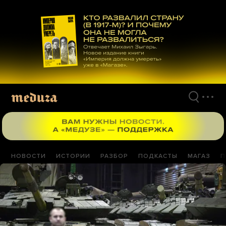
Перейти
к
материалам
НОВОСТИ
ИСТОРИИ
РАЗБОР
ПОДКАСТЫ
МАГАЗ
П