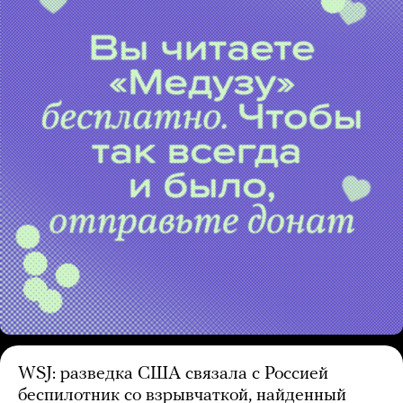
WSJ: разведка США связала с Россией
беспилотник со взрывчаткой, найденный