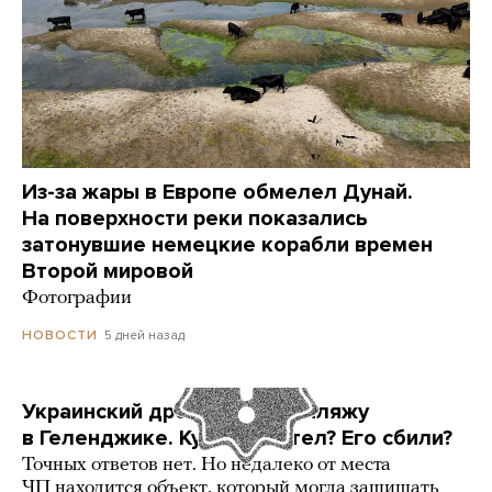
Из-за жары в Европе обмелел Дунай.
На поверхности реки показались
затонувшие немецкие корабли времен
Второй мировой
Фотографии
5 дней назад
НОВОСТИ
Украинский дрон попал по пляжу
в Геленджике. Куда он летел? Его сбили?
Точных ответов нет. Но недалеко от места
ЧП находится объект, который могла защищать