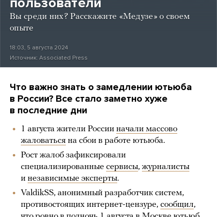
пользователи
Вы среди них? Расскажите «Медузе» о своем
опыте
18:03, 5 августа 2024
Источник:
Associated Press
Что важно знать о замедлении ютьюба
в России? Все стало заметно хуже
в последние дни
1 августа жители России
начали массово
жаловаться
на сбои в работе ютьюба.
Рост жалоб зафиксировали
специализированные
сервисы
,
журналисты
и
независимые эксперты
.
ValdikSS, анонимный разработчик систем,
противостоящих интернет-цензуре,
сообщил
,
что ровно в полночь 1 августа в Москве ютьюб