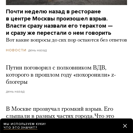
Почти неделю назад в ресторане
в центре Москвы произошел взрыв.
Власти сразу назвали его терактом —
и сразу же перестали о нем говорить
Вот какие вопросы до сих пор остаются без ответов
день назад
НОВОСТИ
Путин поговорил с полковником ВДВ,
которого в прошлом году «похоронили» z-
блогеры
день назад
В Москве прозвучал громкий взрыв. Его
слышали в разных частях города. Что это
было — не знает даже МЧС
МЫ ИСПОЛЬЗУЕМ КУКИ!
ЧТО ЭТО ЗНАЧИТ?
2 дня назад