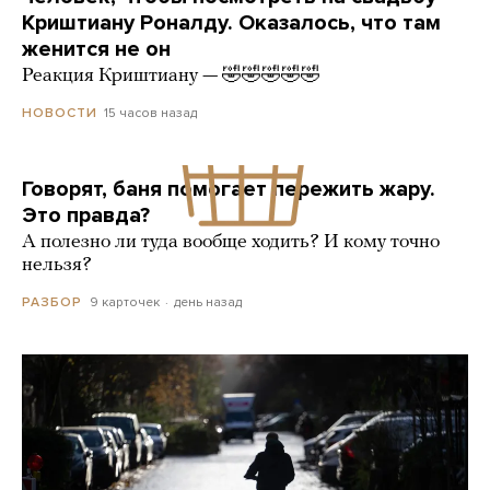
Криштиану Роналду. Оказалось, что там
женится не он
Реакция Криштиану — 🤣🤣🤣🤣🤣
15 часов назад
НОВОСТИ
Говорят, баня помогает пережить жару.
Это правда?
А полезно ли туда вообще ходить? И кому точно
нельзя?
9 карточек
день назад
РАЗБОР