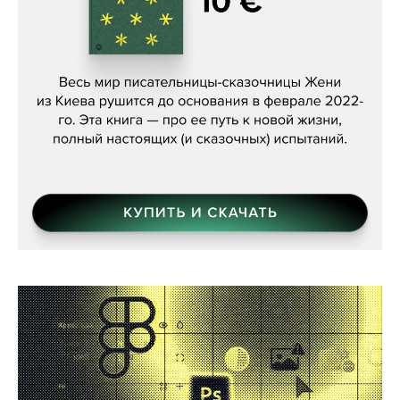
Женя Бережная, «(Не) о войне»