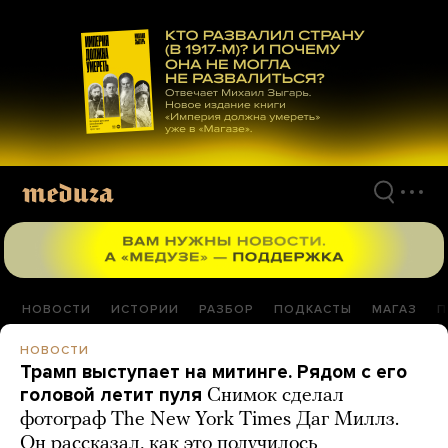
Перейти
к
материалам
НОВОСТИ
ИСТОРИИ
РАЗБОР
ПОДКАСТЫ
МАГАЗ
П
НОВОСТИ
Трамп выступает на митинге. Рядом с его
головой летит пуля
Снимок сделал
фотограф The New York Times Даг Миллз.
Он рассказал, как это получилось