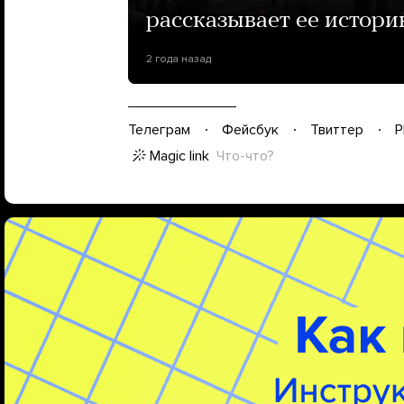
рассказывает ее истор
2 года назад
Телеграм
Фейсбук
Твиттер
P
Magic link
Что-что?