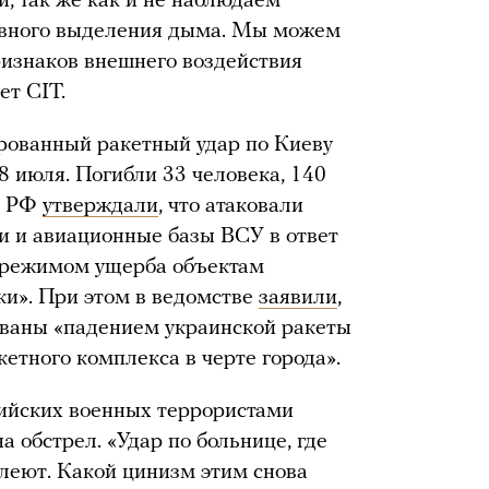
, так же как и не наблюдаем
тивного выделения дыма. Мы можем
ризнаков внешнего воздействия
ет CIT.
рованный ракетный удар по Киеву
8 июля. Погибли 33 человека, 140
ы РФ
утверждали
, что атаковали
 и авиационные базы ВСУ в ответ
 режимом ущерба объектам
ки». При этом в ведомстве
заявили
,
званы «падением украинской ракеты
етного комплекса в черте города».
ийских военных террористами
а обстрел. «Удар по больнице, где
олеют. Какой цинизм этим снова