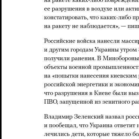
на ракете каких-либо повреждений
ее разрушения в воздухе или ак
констатировать, что каких-либо п
на ракету не наблюдается», — пиш
Российские войска нанесли масси
и другим городам Украины утром 
получили ранения. В Миноборон
объекты военной промышленности
на «попытки нанесения киевским
российской энергетики и экономи
что разрушения в Киеве были вы
ПВО, запущенной из зенитного рак
Владимир Зеленский назвал росс
и пообещал, что Украина ответит н
лечились дети, которые тяжело б