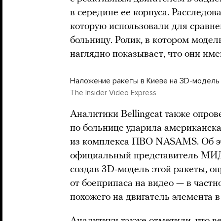
в середине ее корпуса. Расследов
которую использовали для сравн
больницу. Ролик, в котором модел
наглядно показывает, что они им
Наложение ракеты в Киеве на 3D-модель 
The Insider Video Express
Аналитики Bellingcat также опров
по больнице ударила американск
из комплекса ПВО NASAMS. Об эт
официальный представитель МИД
создав 3D-модель этой ракеты, оп
от боеприпаса на видео — в частн
похожего на двигатель элемента в
Аналитики также отметили, что в