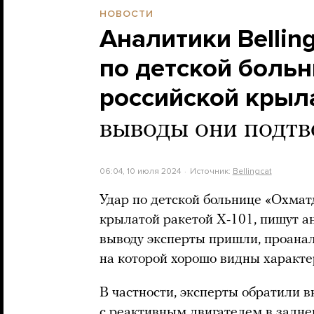
НОВОСТИ
Аналитики Belling
по детской больн
российской крыла
выводы они подт
06:04, 10 июля 2024
Источник:
Bellingcat
Удар по детской больнице «Охмат
крылатой ракетой Х-101, пишут ан
выводу эксперты пришли, проанал
на которой хорошо видны характе
В частности, эксперты обратили в
с реактивным двигателем в задней