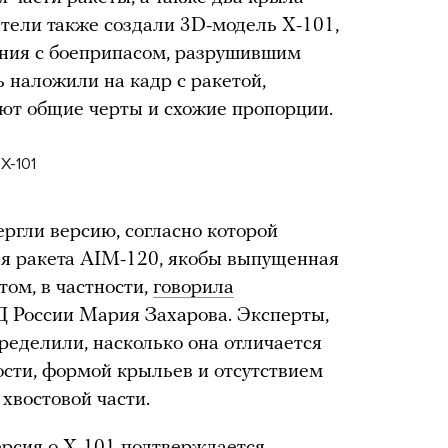
атели также создали 3D-модель Х-101,
ения с боеприпасом, разрушившим
ь наложили на кадр с ракетой,
еют общие черты и схожие пропорции.
Х-101
ергли версию, согласно которой
ая ракета AIM-120, якобы выпущенная
ом, в частности,
говорила
 России Мария Захарова. Эксперты,
ределили, насколько она отличается
ости, формой крыльев и отсутствием
 хвостовой части.
ерсия о Х-101 подтверждается