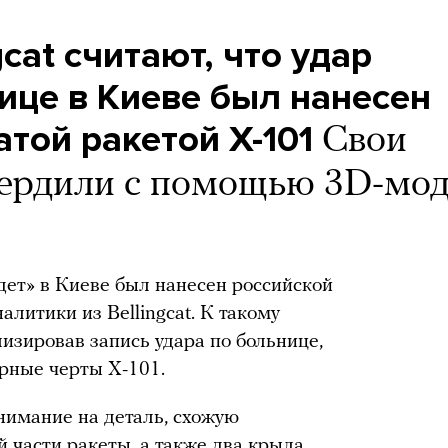
cat считают, что удар
ице в Киеве был нанесен
той ракетой Х-101
Свои
вердили с помощью 3D-мо
дет» в Киеве был нанесен российской
алитики из Bellingcat. К такому
изировав запись удара по больнице,
рные черты Х-101.
нимание на деталь, схожую
 части ракеты, а также два крыла