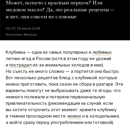
Может, гаспачо с красным перцем? Или
медовое масло? Да, это реальные рецепты —
и нет, они совсем не сложные
06:07, 29 июня 2024
Источник:
Meduza
Клубника — одна из самых популярных и
любимых
летних ягод в России (хотя в этом году ее урожай
и
пострадал
из-за аномальных холодов в мае).
Но съесть ее много сложно — а портится она быстро.
Вот несколько рецептов блюд с клубникой, которые
можно приготовить, пока сезон ее сбора в разгаре. Эти
варианты помогут не выбрасывать даже те ягоды, что
немного полежали и потеряли первоначальную
привлекательность (рекомендация на случай, если
вы хотите отсрочить этот момент: храните клубнику
в темном прохладном месте,
можно
и в холодильнике,
а мойте сразу перед употреблением или готовкой).