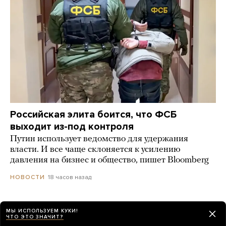
Российская элита боится, что ФСБ
выходит из-под контроля
Путин использует ведомство для удержания
власти. И все чаще склоняется к усилению
давления на бизнес и общество, пишет Bloomberg
18 часов назад
НОВОСТИ
«Веселый молочник» Джастас Уолкер
МЫ ИСПОЛЬЗУЕМ КУКИ!
ЧТО ЭТО ЗНАЧИТ?
рассказал, что его вместе с семьей