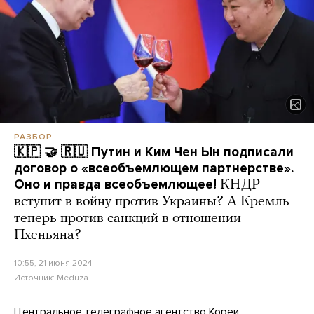
РАЗБОР
🇰🇵 🤝 🇷🇺 Путин и Ким Чен Ын подписали
договор о «всеобъемлющем партнерстве».
Оно и правда всеобъемлющее!
КНДР
вступит в войну против Украины? А Кремль
теперь против санкций в отношении
Пхеньяна?
10:55, 21 июня 2024
Источник:
Meduza
Центральное телеграфное агентство Кореи